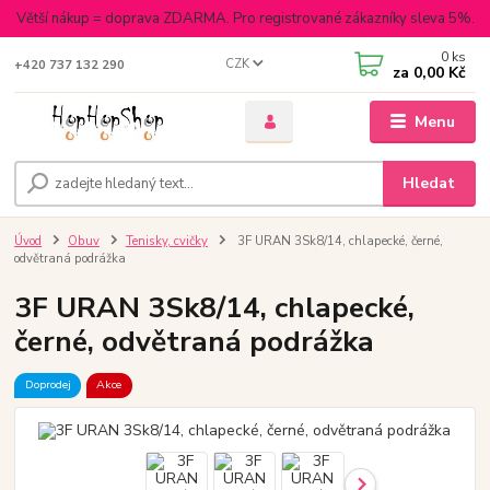
Větší nákup = doprava ZDARMA. Pro registrované zákazníky sleva 5%.
0
ks
CZK
+420 737 132 290
za
0,00 Kč
Menu
Hledat
Úvod
Obuv
Tenisky, cvičky
3F URAN 3Sk8/14, chlapecké, černé,
odvětraná podrážka
3F URAN 3Sk8/14, chlapecké,
černé, odvětraná podrážka
Doprodej
Akce