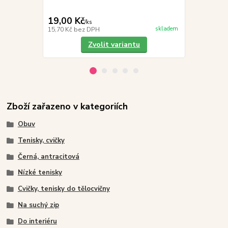
19,00 Kč
299,00 K
/
ks
skladem
15,70 Kč
bez DPH
247,11 Kč
be
Zvolit variantu
Zboží zařazeno v kategoriích
Obuv
Tenisky, cvičky
Černá, antracitová
Nízké tenisky
Cvičky, tenisky do tělocvičny
Na suchý zip
Do interiéru