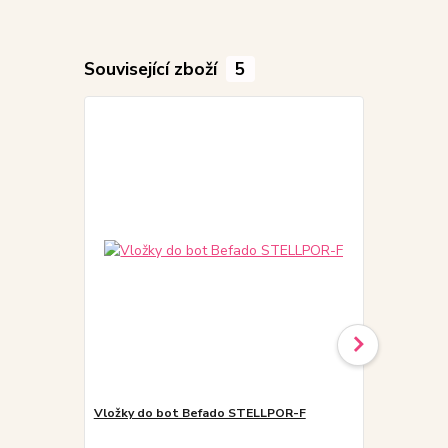
Související zboží
5
Akce
Doprodej
Vložky do bot Befado STELLPOR-F
3F URAN 3Sk
odvětraná p