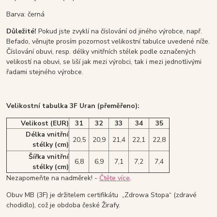
Barva: černá
Důležité!
Pokud jste zvyklí na číslování od jiného výrobce, např.
Befado, věnujte prosím pozornost velikostní tabulce uvedené níže.
Číslování obuvi, resp. délky vnitřních stélek podle označených
velikostí na obuvi, se liší jak mezi výrobci, tak i mezi jednotlivými
řadami stejného výrobce.
Velikostní tabulka 3F Uran (přeměřeno):
Velikost (EUR)
31
32
33
34
35
Délka vnitřní
20,5
20,9
21,4
22,1
22,8
stélky (cm)
Šířka vnitřní
6,8
6,9
7,1
7,2
7,4
stélky (cm)
Nezapomeňte na nadměrek! -
Čtěte více
.
Obuv MB (3F) je držitelem certifikátu „Zdrowa Stopa“ (zdravé
chodidlo), což je obdoba české Žirafy.