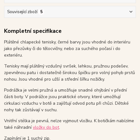
Související zboží
5
Kompletní specifikace
Plátěné chlapecké tenisky, černé barvy jsou vhodné do interiéru
jako přezůvky či do tělocvičny, nebo za suchého počasí i do
exteriéru.
Tenisky mají plátěný vzdušný svršek, lehkou, pružnou podešev,
zpevněnou patu i dostatečně širokou špičku pro volný pohyb prstů
nohou. Jsou vhodné pro užší a střední šířku nožičky.
Podrážka je velmi pružná a umožňuje snadné ohýbání v přední
části boty. V podrážce jsou praktické otvory, které umožňují
cirkulaci vzduchu v botě a zajišťují odvod potu při chůzi. Dětské
nohy tak zůstávají v suchu.
Vnitřní stélka je pevná, nelze vyjmout vložku. K botičkám nabízíme
také náhradní
vložky do bot
.
Zapínání je 1 suchý zip.