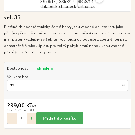
vel. 33
Plátěné chlapecké tenisky, černé barvy jsou vhodné do interiéru jako
přezůvky či do tělocvičny, nebo za suchého počasí i do exteriéru. Tenisky
mají plátěný vzdušný svršek, lehkou, pružnou podešev, zpevněnou patu i
dostatečně širokou špičku pro volný pohyb prstů nohou. Jsou vhodné
pro užší a střední ...
celý popis
Dostupnost
skladem
Velikost bot
299,00 Kč
/
ks
247,11 Kč
bez DPH
Přidat do košíku