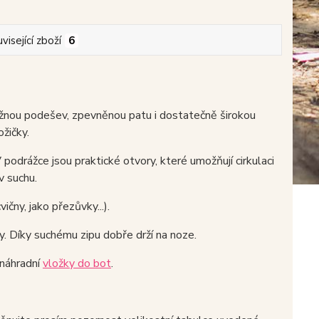
visející zboží
6
ružnou podešev, zpevněnou patu i dostatečně širokou
žičky.
podrážce jsou praktické otvory, které umožňují cirkulaci
v suchu.
ičny, jako přezůvky...).
ry. Díky suchému zipu dobře drží na noze.
 náhradní
vložky do bot
.