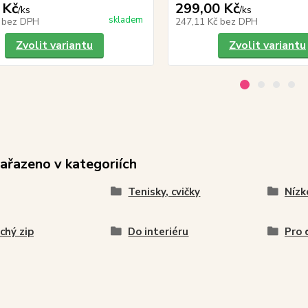
 Kč
299,00 Kč
/
ks
/
ks
skladem
č
bez DPH
247,11 Kč
bez DPH
Zvolit variantu
Zvolit variantu
zařazeno v kategoriích
Tenisky, cvičky
Nízk
chý zip
Do interiéru
Pro 