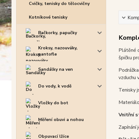
Cvičky, tenisky do tělocvičny
Kotníkové tenisky
Kompl
Bačkorky, papučky
Komple
Kroksy, nazouváky,
Plátěné d
pantofle
špičku pr
Sandálky na ven
Podrážka 
vzduchu v
Do vody, k vodě
Tenisky j
Materiálo
Vložky do bot
Vnitřní s
Měření obuvi a nohou
Zapínání j
Obouvací lžíce