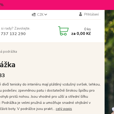
5%.
Přihlášení
CZK
 si rady? Zavolejte.
0
ks
za
0,00 Kč
 737 132 290
ná podrážka
rážka
 33
 dívčí tenisky do interiéru mají plátěný vzdušný svršek, lehkou,
u podešev, zpevněnou patu i dostatečně širokou špičku pro
pohyb prstů nohou. Jsou vhodné pro užší a střední šířku
y. Podrážka je velmi pružná a umožňuje snadné ohýbání v
části boty. V podrážce jsou prakt...
celý popis