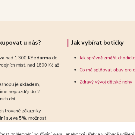
kupovat u nás?
Jak vybírat botičky
ava
nad 1 300 Kč
zdarma
do
Jak správně změřit chodidl
dejních míst, nad 1800 Kč až
Co má splňovat obuv pro d
Zdravý vývoj dětské nohy
eshopu je
skladem
,
áme nejpozději do 2
ních dní
gistrované zákazníky
dní sleva 5%
, možnost
ovat se slevovými kupony
čnost, zpříjemnění používání webu, analytické účely a v případě udělení