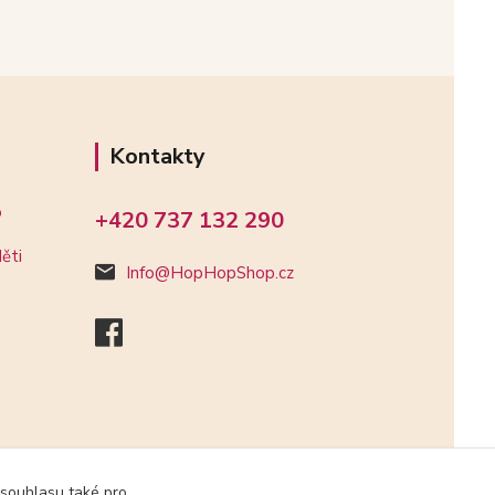
Kontakty
o
+420 737 132 290
ěti
Info@HopHopShop.cz
 souhlasu také pro