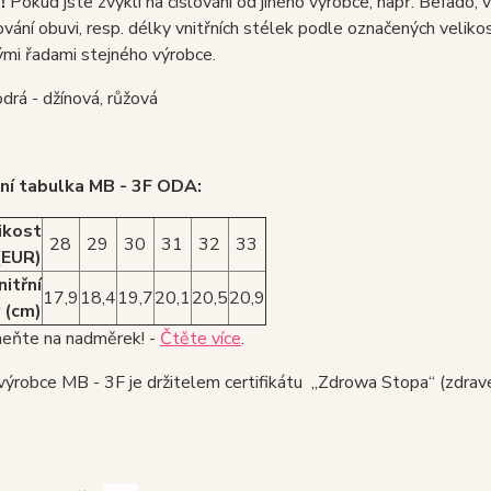
!
Pokud jste zvyklí na číslování od jiného výrobce, např. Befado,
ování obuvi, resp. délky vnitřních stélek podle označených velikostí
ými řadami stejného výrobce.
drá - džínová, růžová
ní tabulka MB - 3F ODA:
ikost
28
29
30
31
32
33
(EUR)
nitřní
17,9
18,4
19,7
20,1
20,5
20,9
 (cm)
ňte na nadměrek! -
Čtěte více
.
ýrobce MB - 3F je držitelem certifikátu „Zdrowa Stopa“ (zdravé 