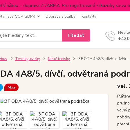
tší nákup = doprava ZDARMA. Pro registrované zákazníky sleva 
klamace, VOP, GDPR
Doprava a platba
Kontakty
Nevíte
Hledat
+420
Obuv
Tenisky, cvičky
Nízké tenisky
3F ODA 4A8/5, dívčí, odvětra
DA 4A8/5, dívčí, odvětraná pod
vel.
Akce
Plátěné
pružno
volný 
nožičk
přední 