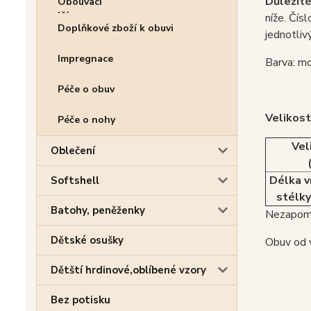
Důležité
níže. Čísl
Doplňkové zboží k obuvi
jednotliv
Impregnace
Barva: mo
Péče o obuv
Velikost
Péče o nohy
Vel
Oblečení
Délka v
Softshell
stélky
Batohy, peněženky
Nezapome
Dětské osušky
Obuv od v
Dětští hrdinové,oblíbené vzory
Bez potisku