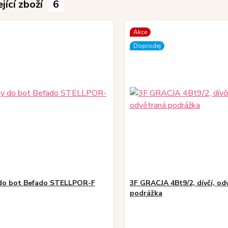
jící zboží
6
Akce
Doprodej
do bot Befado STELLPOR-F
3F GRACJA 4Bt9/2, dívčí, od
podrážka