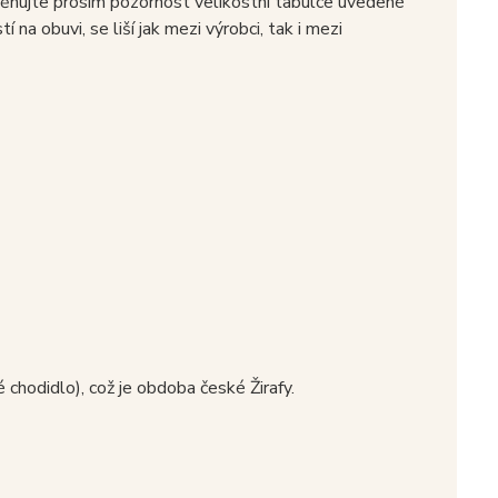
 věnujte prosím pozornost velikostní tabulce uvedené
 na obuvi, se liší jak mezi výrobci, tak i mezi
chodidlo), což je obdoba české Žirafy.