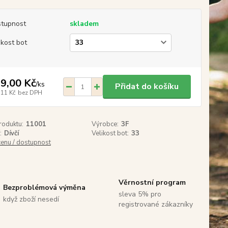
tupnost
skladem
ikost bot
9,00 Kč
/
ks
Přidat do košíku
,11 Kč
bez DPH
roduktu:
11001
Výrobce:
3F
:
Dívčí
Velikost bot:
33
cenu / dostupnost
Věrnostní program
Bezproblémová výměna
sleva 5% pro
když zboží nesedí
registrované zákazníky