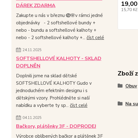
19,00
DÁREK ZDARMA
15,70 K
Zakupte u nás v březnu 🪺🌸v rámci jedné
objednávky - 2 softshellové bundy +
nebo - bundu a softshellové kalhoty +
nebo - 2 softshellové kalhoty +...
číst celé
24.11.2025
SOFTSHELLOVÉ KALHOTY - SKLAD
DOPLNĚN
Zboží 
Doplnili jsme na sklad dětské
SOFTSHELLOVÉ KALHOTY Gudo v
Obuv
jednoduchém efektním designu i s
dětskými vzory. Prohlédněte si naší
Na su
nabídku a vyberte ty sp...
číst celé
04.11.2025
Bačkory, plátěnky 3F - DOPRODEJ
Výrobce oblíbených bačkor a plátěnek 3F