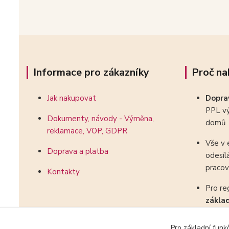
Informace pro zákazníky
Proč na
Jak nakupovat
Dopr
PPL vý
Dokumenty, návody - Výměna,
domů
reklamace, VOP, GDPR
Vše v 
Doprava a platba
odesíl
pracov
Kontakty
Pro re
zákla
kombin
Pro základní funk