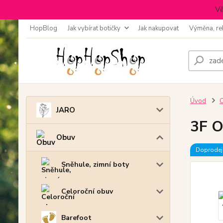
Vě
HopBlog
Jak vybírat botičky
Jak nakupovat
Výměna, re
Úvod
JARO
3F O
Obuv
Doprodej
Sněhule, zimní boty
Celoroční obuv
Barefoot