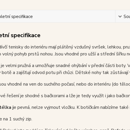
etní specifikace
Sou
tní specifikace
ívčí tenisky do interiéru mají plátěný vzdušný svršek, lehkou, p
o volný pohyb prstů nohou. Jsou vhodné pro užší a střední šířku no
je velmi pružná a umožňuje snadné ohýbání v přední části boty. V 
 botě a zajišťují odvod potu při chůzi. Dětské nohy tak zůstávají 
sou vhodné na ven do suchého počasí, nebo do interiéru (do tělocv
vé řešení je shodné s bačkorami a lže je tedy využít i jako bačko
télka j
e pevná, nelze vyjmout vložku. K botičkám nabízíme také
e na 1 suchý zip.