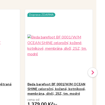
Doprava ZDARMA
větraná
Beda barefoot BF 0001/W/M OCEAN
Dí
SHINE celoroční, kožené, kotníkové,
membrána, dívčí, 2SZ, tm. modré
cena od
1 379,00 Kč
/
ks