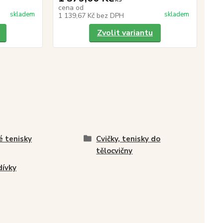
13
cena od
skladem
skladem
1 139,67 Kč
bez DPH
11
Zvolit variantu
é tenisky
Cvičky, tenisky do
tělocvičny
dívky