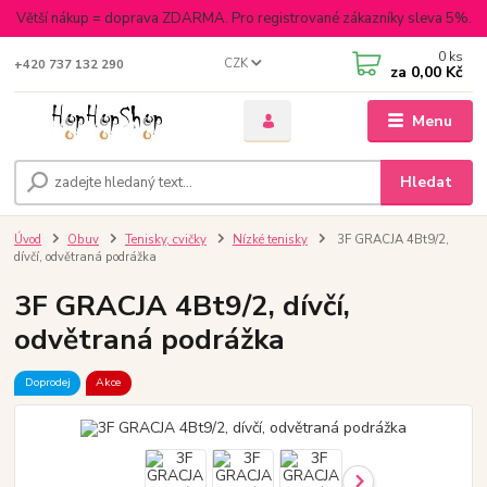
Větší nákup = doprava ZDARMA. Pro registrované zákazníky sleva 5%.
0
ks
CZK
+420 737 132 290
za
0,00 Kč
Menu
Hledat
Úvod
Obuv
Tenisky, cvičky
Nízké tenisky
3F GRACJA 4Bt9/2,
dívčí, odvětraná podrážka
3F GRACJA 4Bt9/2, dívčí,
odvětraná podrážka
Doprodej
Akce