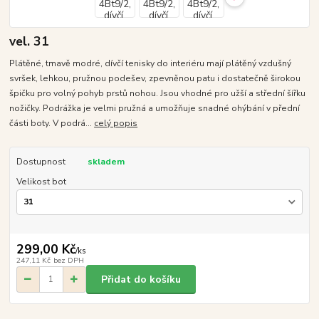
vel. 31
Plátěné, tmavě modré, dívčí tenisky do interiéru mají plátěný vzdušný
svršek, lehkou, pružnou podešev, zpevněnou patu i dostatečně širokou
špičku pro volný pohyb prstů nohou. Jsou vhodné pro užší a střední šířku
nožičky. Podrážka je velmi pružná a umožňuje snadné ohýbání v přední
části boty. V podrá...
celý popis
Dostupnost
skladem
Velikost bot
299,00 Kč
/
ks
247,11 Kč
bez DPH
Přidat do košíku