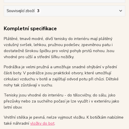
Související zboží
3
Kompletní specifikace
Plátěné, tmavě modré, dívčí tenisky do interiéru mají plátěný
vzdušný svršek, lehkou, pružnou podešev, zpevněnou patu i
dostatečně širokou špičku pro volný pohyb prstů nohou. Jsou
vhodné pro užší a střední šířku nožičky.
Podrážka je velmi pružná a umožňuje snadné ohýbání v přední
části boty. V podrážce jsou praktické otvory, které umožňují
cirkulaci vzduchu v botě a zajišťují odvod potu při chůzi. Dětské
nohy tak zůstávají v suchu.
Tenisky jsou vhodné do interiéru - do tělocvičny, do sálu, jsko
přezůvky nebo za suchého počasí je lze využít i v exteriéru jako
letní obuv.
Vnitřní stélka je pevná, nelze vyjmout vložku. K botičkám nabízíme
také náhradní
vložky do bot
.