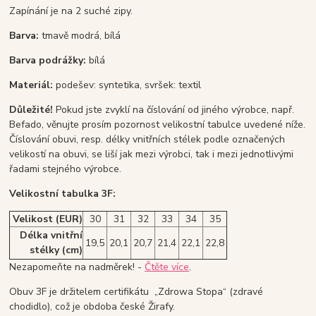
Zapínání je na 2 suché zipy.
Barva:
tmavě modrá, bílá
Barva podrážky:
bílá
Materiál:
podešev: syntetika, svršek: textil
Důležité!
Pokud jste zvyklí na číslování od jiného výrobce, např.
Befado, věnujte prosím pozornost velikostní tabulce uvedené níže.
Číslování obuvi, resp. délky vnitřních stélek podle označených
velikostí na obuvi, se liší jak mezi výrobci, tak i mezi jednotlivými
řadami stejného výrobce.
Velikostní tabulka 3F:
Velikost (EUR)
30
31
32
33
34
35
Délka vnitřní
19,5
20,1
20,7
21,4
22,1
22,8
stélky (cm)
Nezapomeňte na nadměrek! -
Čtěte více
.
Obuv 3F je držitelem certifikátu „Zdrowa Stopa“ (zdravé
chodidlo), což je obdoba české Žirafy.