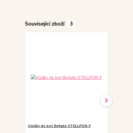
Související zboží
3
Akce
Doprodej
Vložky do bot Befado STELLPOR-F
3F ODA 4A8/5