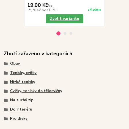
19,00 Kč
299,00 K
/
ks
skladem
15,70 Kč
bez DPH
247,11 Kč
be
Zvolit variantu
Zboží zařazeno v kategoriích
Obuv
Tenisky, cvičky
Nízké tenisky
Cvičky, tenisky do tělocvičny
Na suchý zip
Do interiéru
Pro dívky