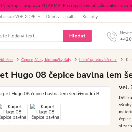
tší nákup = doprava ZDARMA. Pro registrované zákazníky sleva 
klamace, VOP, GDPR
Doprava a platba
Kontakty
Nevíte
Hledat
+420
blečení
Čepice, šátky, kloboučky, šály
Lehké úpletové čepice
Kar
et Hugo 08 čepice bavlna lem 
vel.
Dětská
výroby
materi
čepice
si zac