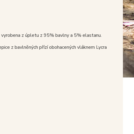
e vyrobena z úpletu z 95% bavlny a 5% elastanu.
epice z bavlněných přízí obohacených vláknem Lycra