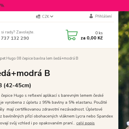
5%.
Přihlášení
CZK
 si rady? Zavolejte.
0
ks
za
0,00 Kč
 737 132 290
pet Hugo 08 čepice bavlna lem šedá+modrá B
šedá+modrá B
 3 (42-45cm)
 čepice Hugo s reflexní aplikací s barevným lemem české
 je vyrobena z úpletu z 95% bavlny a 5% elastanu. Použité
ály mají certifikovanou zdravotní nezávadnost. Úpletové
 z bavlněných přízí obohacených vláknem Lycra nebo Spandex
hovají svůj vzhled i po opakovaném praní...
celý popis