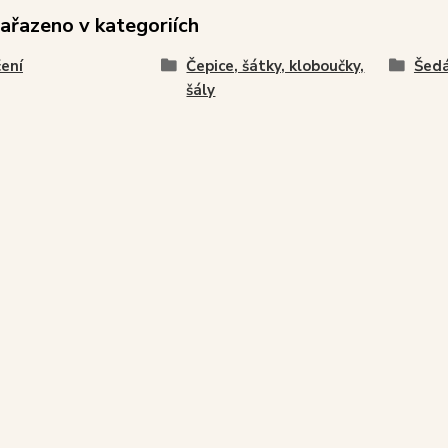
zařazeno v kategoriích
ení
Čepice, šátky, kloboučky,
Šed
šály