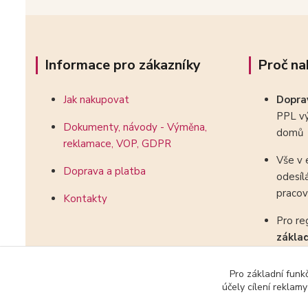
Informace pro zákazníky
Proč na
Jak nakupovat
Dopr
PPL vý
Dokumenty, návody - Výměna,
domů
reklamace, VOP, GDPR
Vše v 
Doprava a platba
odesíl
pracov
Kontakty
Pro re
zákla
kombin
Pro základní funk
účely cílení reklam