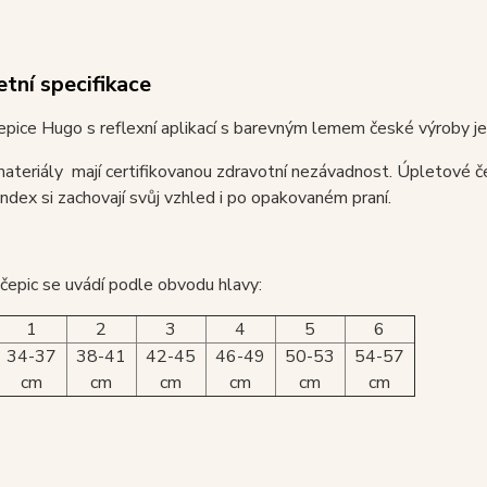
tní specifikace
pice Hugo s reflexní aplikací s barevným lemem české výroby j
ateriály mají certifikovanou zdravotní nezávadnost. Úpletové č
dex si zachovají svůj vzhled i po opakovaném praní.
 čepic se uvádí podle obvodu hlavy:
1
2
3
4
5
6
34-37
38-41
42-45
46-49
50-53
54-57
cm
cm
cm
cm
cm
cm