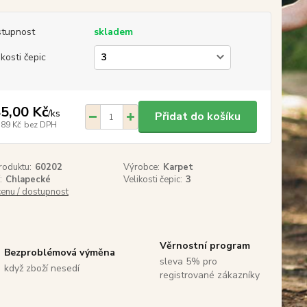
tupnost
skladem
ikosti čepic
5,00 Kč
/
ks
Přidat do košíku
,89 Kč
bez DPH
roduktu:
60202
Výrobce:
Karpet
:
Chlapecké
Velikosti čepic:
3
cenu / dostupnost
Věrnostní program
Bezproblémová výměna
sleva 5% pro
když zboží nesedí
registrované zákazníky