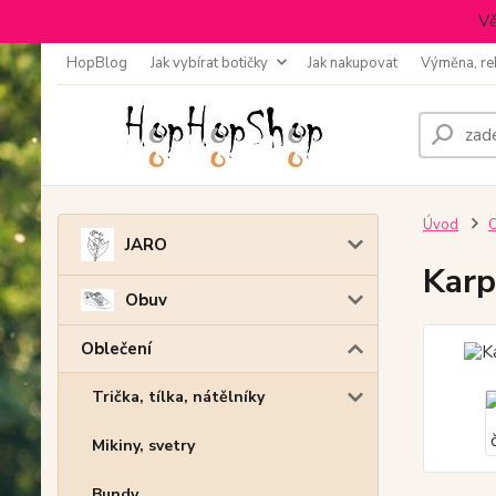
Vě
HopBlog
Jak vybírat botičky
Jak nakupovat
Výměna, re
Úvod
O
JARO
Karp
Obuv
Oblečení
Trička, tílka, nátělníky
Mikiny, svetry
Bundy