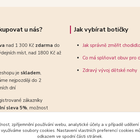
kupovat u nás?
Jak vybírat botičky
ava
nad 1 300 Kč
zdarma
do
Jak správně změřit chodidl
dejních míst, nad 1800 Kč až
Co má splňovat obuv pro d
Zdravý vývoj dětské nohy
eshopu je
skladem
,
áme nejpozději do 2
ních dní
gistrované zákazníky
dní sleva 5%
, možnost
ovat se slevovými kupony
čnost, zpříjemnění používání webu, analytické účely a v případě udělení
y využíváme soubory cookies. Nastavení vlastních preferencí cookies mů
odkazem ve spodní části stránek.