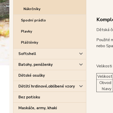
Nákrčníky
Komple
Spodní prádlo
Dětská če
Plavky
Použité m
Pláštěnky
nebo Span
Softshell
Batohy, peněženky
Velikosti
Dětské osušky
Velikost
Obvod
Dětští hrdinové,oblíbené vzory
hlavy
Bez potisku
Maskáče, army, khaki