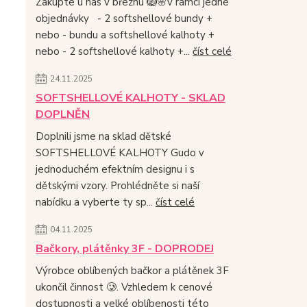
Zakupte u nás v březnu 🪺🌸v rámci jedné
objednávky - 2 softshellové bundy +
nebo - bundu a softshellové kalhoty +
nebo - 2 softshellové kalhoty +...
číst celé
24.11.2025
SOFTSHELLOVÉ KALHOTY - SKLAD
DOPLNĚN
Doplnili jsme na sklad dětské
SOFTSHELLOVÉ KALHOTY Gudo v
jednoduchém efektním designu i s
dětskými vzory. Prohlédněte si naší
nabídku a vyberte ty sp...
číst celé
04.11.2025
Bačkory, plátěnky 3F - DOPRODEJ
Výrobce oblíbených bačkor a plátěnek 3F
ukončil činnost 🥲. Vzhledem k cenové
dostupnosti a velké oblíbenosti této