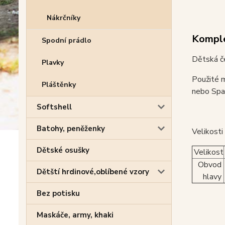
Nákrčníky
Komple
Spodní prádlo
Dětská č
Plavky
Použité m
Pláštěnky
nebo Span
Softshell
Batohy, peněženky
Velikosti
Dětské osušky
Velikost
Obvod
Dětští hrdinové,oblíbené vzory
hlavy
Bez potisku
Maskáče, army, khaki