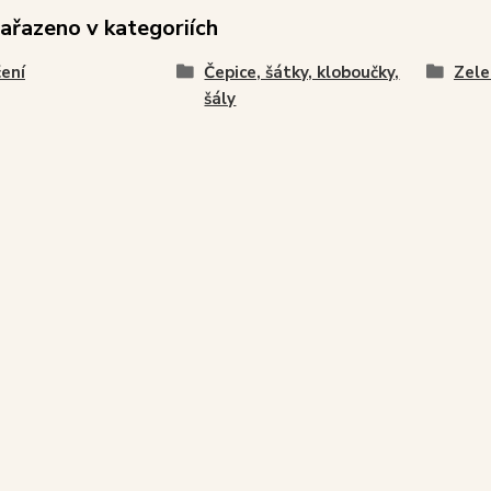
zařazeno v kategoriích
ení
Čepice, šátky, kloboučky,
Zele
šály