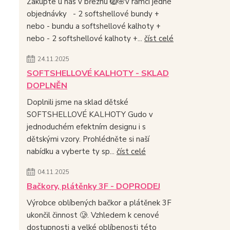
Zakupte u nás v březnu 🪺🌸v rámci jedné
objednávky - 2 softshellové bundy +
nebo - bundu a softshellové kalhoty +
nebo - 2 softshellové kalhoty +...
číst celé
24.11.2025
SOFTSHELLOVÉ KALHOTY - SKLAD
DOPLNĚN
Doplnili jsme na sklad dětské
SOFTSHELLOVÉ KALHOTY Gudo v
jednoduchém efektním designu i s
dětskými vzory. Prohlédněte si naší
nabídku a vyberte ty sp...
číst celé
04.11.2025
Bačkory, plátěnky 3F - DOPRODEJ
Výrobce oblíbených bačkor a plátěnek 3F
ukončil činnost 🥲. Vzhledem k cenové
dostupnosti a velké oblíbenosti této