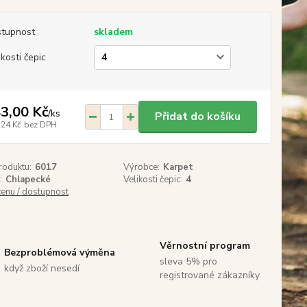
tupnost
skladem
ikosti čepic
3,00 Kč
/
ks
Přidat do košíku
,24 Kč
bez DPH
roduktu:
6017
Výrobce:
Karpet
:
Chlapecké
Velikosti čepic:
4
cenu / dostupnost
Věrnostní program
Bezproblémová výměna
sleva 5% pro
když zboží nesedí
registrované zákazníky