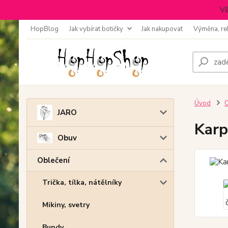
Vě
HopBlog
Jak vybírat botičky
Jak nakupovat
Výměna, re
Úvod
O
JARO
Karp
Obuv
Oblečení
Trička, tílka, nátělníky
Mikiny, svetry
Bundy