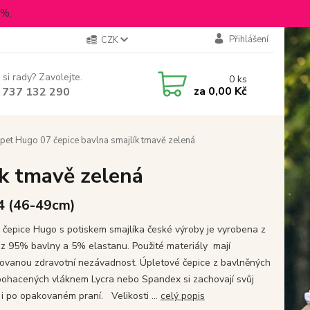
5%.
Přihlášení
CZK
 si rady? Zavolejte.
0
ks
za
0,00 Kč
 737 132 290
pet Hugo 07 čepice bavlna smajlík tmavě zelená
ík tmavě zelená
 4 (46-49cm)
 čepice Hugo s potiskem smajlíka české výroby je vyrobena z
 z 95% bavlny a 5% elastanu. Použité materiály mají
ikovanou zdravotní nezávadnost. Úpletové čepice z bavlněných
obohacených vláknem Lycra nebo Spandex si zachovají svůj
 i po opakovaném praní. Velikosti ...
celý popis