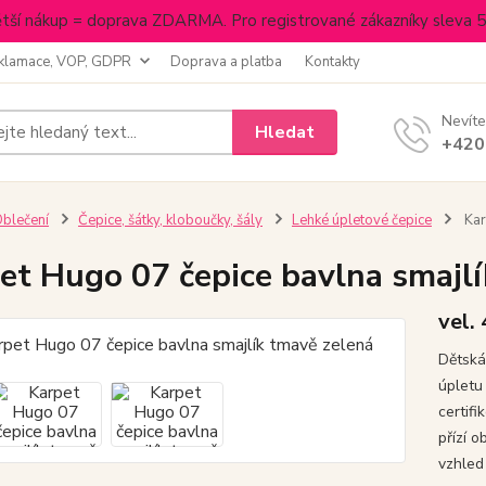
tší nákup = doprava ZDARMA. Pro registrované zákazníky sleva 
klamace, VOP, GDPR
Doprava a platba
Kontakty
Nevíte
Hledat
+420
blečení
Čepice, šátky, kloboučky, šály
Lehké úpletové čepice
Kar
et Hugo 07 čepice bavlna smajl
vel.
Dětská
úpletu
certif
přízí 
vzhled