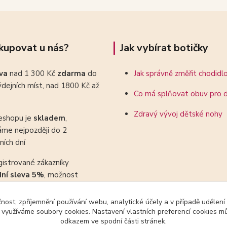
kupovat u nás?
Jak vybírat botičky
ava
nad 1 300 Kč
zdarma
do
Jak správně změřit chodidl
dejních míst, nad 1800 Kč až
Co má splňovat obuv pro d
Zdravý vývoj dětské nohy
eshopu je
skladem
,
áme nejpozději do 2
ních dní
gistrované zákazníky
dní sleva 5%
, možnost
ovat se slevovými kupony
čnost, zpříjemnění používání webu, analytické účely a v případě udělení
y využíváme soubory cookies. Nastavení vlastních preferencí cookies mů
odkazem ve spodní části stránek.