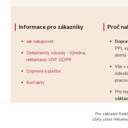
Informace pro zákazníky
Proč na
Jak nakupovat
Dopr
PPL vý
Dokumenty, návody - Výměna,
domů
reklamace, VOP, GDPR
Vše v 
Doprava a platba
odesíl
pracov
Kontakty
Pro re
zákla
kombin
Pro základní funk
účely cílení reklam