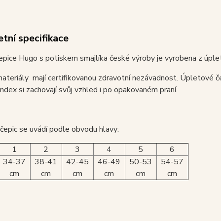
tní specifikace
epice Hugo s potiskem smajlíka české výroby je vyrobena z úpl
ateriály mají certifikovanou zdravotní nezávadnost. Úpletové č
dex si zachovají svůj vzhled i po opakovaném praní.
 čepic se uvádí podle obvodu hlavy:
1
2
3
4
5
6
34-37
38-41
42-45
46-49
50-53
54-57
cm
cm
cm
cm
cm
cm