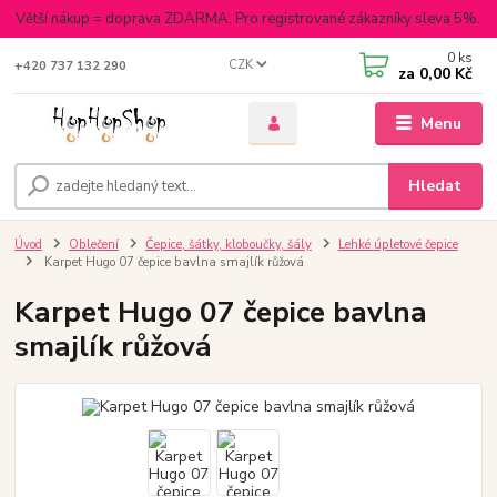
Větší nákup = doprava ZDARMA. Pro registrované zákazníky sleva 5%.
0
ks
CZK
+420 737 132 290
za
0,00 Kč
Menu
Hledat
Úvod
Oblečení
Čepice, šátky, kloboučky, šály
Lehké úpletové čepice
Karpet Hugo 07 čepice bavlna smajlík růžová
Karpet Hugo 07 čepice bavlna
smajlík růžová