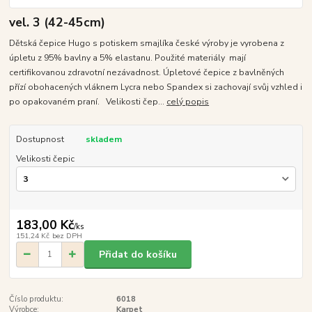
vel. 3 (42-45cm)
Dětská čepice Hugo s potiskem smajlíka české výroby je vyrobena z
úpletu z 95% bavlny a 5% elastanu. Použité materiály mají
certifikovanou zdravotní nezávadnost. Úpletové čepice z bavlněných
přízí obohacených vláknem Lycra nebo Spandex si zachovají svůj vzhled i
po opakovaném praní. Velikosti čep...
celý popis
Dostupnost
skladem
Velikosti čepic
183,00 Kč
/
ks
151,24 Kč
bez DPH
Přidat do košíku
Číslo produktu:
6018
Výrobce:
Karpet