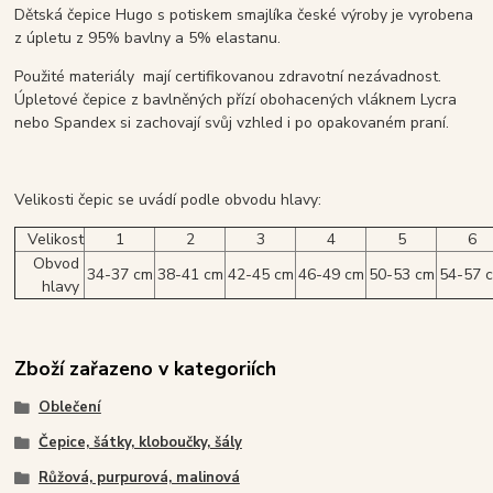
Dětská čepice Hugo s potiskem smajlíka české výroby je vyrobena
z úpletu z 95% bavlny a 5% elastanu.
Použité materiály mají certifikovanou zdravotní nezávadnost.
Úpletové čepice z bavlněných přízí obohacených vláknem Lycra
nebo Spandex si zachovají svůj vzhled i po opakovaném praní.
Velikosti čepic se uvádí podle obvodu hlavy:
Velikost
1
2
3
4
5
6
Obvod
34-37 cm
38-41 cm
42-45 cm
46-49 cm
50-53 cm
54-57 
hlavy
Zboží zařazeno v kategoriích
Oblečení
Čepice, šátky, kloboučky, šály
Růžová, purpurová, malinová