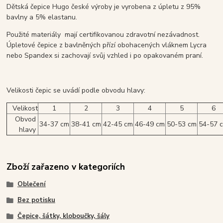
Dětská čepice Hugo české výroby je vyrobena z úpletu z 95%
bavlny a 5% elastanu.
Použité materiály mají certifikovanou zdravotní nezávadnost.
Úpletové čepice z bavlněných přízí obohacených vláknem Lycra
nebo Spandex si zachovají svůj vzhled i po opakovaném praní.
Velikosti čepic se uvádí podle obvodu hlavy:
Velikost
1
2
3
4
5
6
Obvod
34-37 cm
38-41 cm
42-45 cm
46-49 cm
50-53 cm
54-57 
hlavy
Zboží zařazeno v kategoriích
Oblečení
Bez potisku
Čepice, šátky, kloboučky, šály