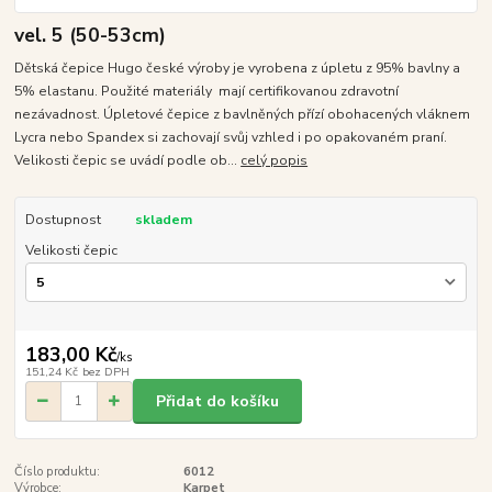
vel. 5 (50-53cm)
Dětská čepice Hugo české výroby je vyrobena z úpletu z 95% bavlny a
5% elastanu. Použité materiály mají certifikovanou zdravotní
nezávadnost. Úpletové čepice z bavlněných přízí obohacených vláknem
Lycra nebo Spandex si zachovají svůj vzhled i po opakovaném praní.
Velikosti čepic se uvádí podle ob...
celý popis
Dostupnost
skladem
Velikosti čepic
183,00 Kč
/
ks
151,24 Kč
bez DPH
Přidat do košíku
Číslo produktu:
6012
Výrobce:
Karpet