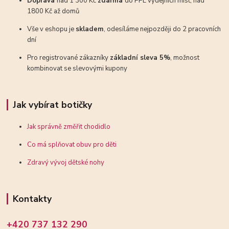
Doprava
nad 1 300 Kč
zdarma
do PPL výdejních míst, nad
1800 Kč až domů
Vše v eshopu je
skladem
, odesíláme nejpozději do 2 pracovních
dní
Pro registrované zákazníky
základní sleva 5%
, možnost
kombinovat se slevovými kupony
Jak vybírat botičky
Jak správně změřit chodidlo
Co má splňovat obuv pro děti
Zdravý vývoj dětské nohy
Kontakty
+420 737 132 290