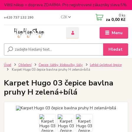
Větší nákup = doprava ZDARMA. Pro registrované zákazníky sleva 5%.
0
ks
CZK
+420 737 132 290
za
0,00 Kč
Menu
Hledat
Úvod
Oblečení
Čepice, šátky, kloboučky, šály
Lehké úpletové čepice
Karpet Hugo 03 čepice bavlna pruhy H zelená+bílá
Karpet Hugo 03 čepice bavlna
pruhy H zelená+bílá