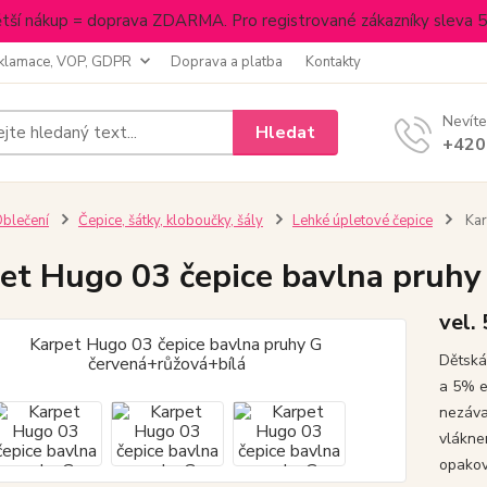
tší nákup = doprava ZDARMA. Pro registrované zákazníky sleva 
klamace, VOP, GDPR
Doprava a platba
Kontakty
Nevíte
Hledat
+420
blečení
Čepice, šátky, kloboučky, šály
Lehké úpletové čepice
Kar
et Hugo 03 čepice bavlna pruhy
vel.
Dětská
a 5% e
nezáva
vlákne
opakov