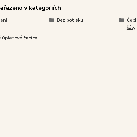
zařazeno v kategoriích
ení
Bez potisku
Čepi
šály
 úpletové čepice