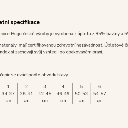
tní specifikace
epice Hugo české výroby je vyrobena z úpletu z 95% bavlny a 5
ateriály mají certifikovanou zdravotní nezávadnost. Úpletové č
dex si zachovají svůj vzhled i po opakovaném praní.
 čepic se uvádí podle obvodu hlavy:
1
2
3
4
5
6
34-37
38-41
42-45
46-49
50-53
54-57
cm
cm
cm
cm
cm
cm