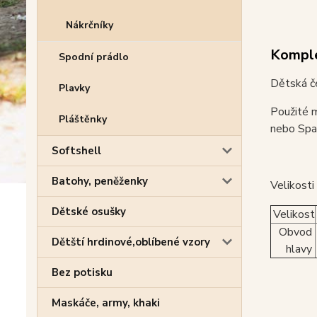
Nákrčníky
Komple
Spodní prádlo
Dětská č
Plavky
Použité m
Pláštěnky
nebo Span
Softshell
Batohy, peněženky
Velikosti
Dětské osušky
Velikost
Obvod
Dětští hrdinové,oblíbené vzory
hlavy
Bez potisku
Maskáče, army, khaki