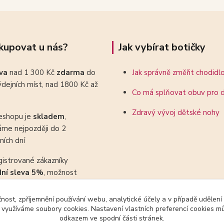
kupovat u nás?
Jak vybírat botičky
ava
nad 1 300 Kč
zdarma
do
Jak správně změřit chodidl
dejních míst, nad 1800 Kč až
Co má splňovat obuv pro d
Zdravý vývoj dětské nohy
eshopu je
skladem
,
áme nejpozději do 2
ních dní
gistrované zákazníky
dní sleva 5%
, možnost
ovat se slevovými kupony
čnost, zpříjemnění používání webu, analytické účely a v případě udělení
y využíváme soubory cookies. Nastavení vlastních preferencí cookies mů
odkazem ve spodní části stránek.