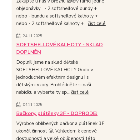
Zakupte u nás v březnu 🪺🌸v rámci jedné
objednávky - 2 softshellové bundy +
nebo - bundu a softshellové kalhoty +
nebo - 2 softshellové kalhoty +...
číst celé
24.11.2025
SOFTSHELLOVÉ KALHOTY - SKLAD
DOPLNĚN
Doplnili jsme na sklad dětské
SOFTSHELLOVÉ KALHOTY Gudo v
jednoduchém efektním designu i s
dětskými vzory. Prohlédněte si naší
nabídku a vyberte ty sp...
číst celé
04.11.2025
Bačkory, plátěnky 3F - DOPRODEJ
Výrobce oblíbených bačkor a plátěnek 3F
ukončil činnost 🥲. Vzhledem k cenové
dostupnosti a velké oblíbenosti této