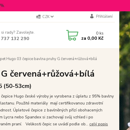
5%.
Přihlášení
CZK
 si rady? Zavolejte.
0
ks
za
0,00 Kč
 737 132 290
pet Hugo 03 čepice bavlna pruhy G červená+růžová+bílá
 G červená+růžová+bílá
 5 (50-53cm)
 čepice Hugo české výroby je vyrobena z úpletu z 95% bavlny
lastanu. Použité materiály mají certifikovanou zdravotní
dnost. Úpletové čepice z bavlněných přízí obohacených
m Lycra nebo Spandex si zachovají svůj vzhled i po
aném praní. Velikosti čepic se uvádí podle ob...
celý popis