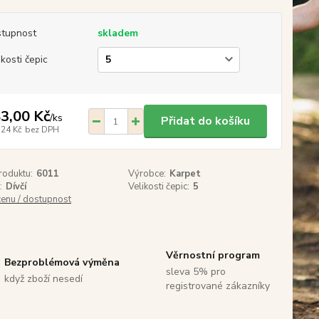
tupnost
skladem
ikosti čepic
3,00 Kč
/
ks
Přidat do košíku
,24 Kč
bez DPH
roduktu:
6011
Výrobce:
Karpet
:
Dívčí
Velikosti čepic:
5
cenu / dostupnost
Věrnostní program
Bezproblémová výměna
sleva 5% pro
když zboží nesedí
registrované zákazníky