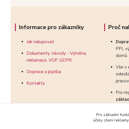
Informace pro zákazníky
Proč na
Jak nakupovat
Dopr
PPL vý
Dokumenty, návody - Výměna,
domů
reklamace, VOP, GDPR
Vše v 
Doprava a platba
odesíl
pracov
Kontakty
Pro re
zákla
kombin
Pro základní funk
účely cílení reklam