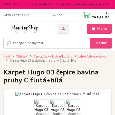
Větší nákup = doprava ZDARMA. Pro registrované zákazníky sleva 5%.
0
ks
CZK
+420 737 132 290
za
0,00 Kč
Menu
Hledat
Úvod
Oblečení
Čepice, šátky, kloboučky, šály
Lehké úpletové čepice
Karpet Hugo 03 čepice bavlna pruhy C žlutá+bílá
Karpet Hugo 03 čepice bavlna
pruhy C žlutá+bílá