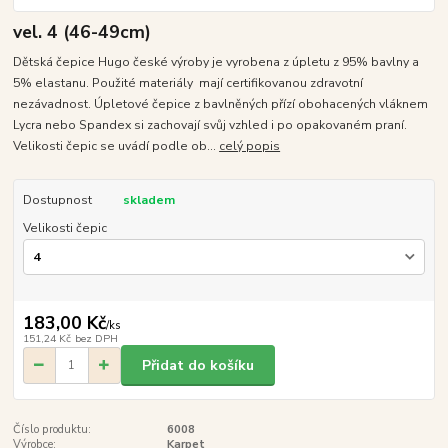
vel. 4 (46-49cm)
Dětská čepice Hugo české výroby je vyrobena z úpletu z 95% bavlny a
5% elastanu. Použité materiály mají certifikovanou zdravotní
nezávadnost. Úpletové čepice z bavlněných přízí obohacených vláknem
Lycra nebo Spandex si zachovají svůj vzhled i po opakovaném praní.
Velikosti čepic se uvádí podle ob...
celý popis
Dostupnost
skladem
Velikosti čepic
183,00 Kč
/
ks
151,24 Kč
bez DPH
Přidat do košíku
Číslo produktu:
6008
Výrobce:
Karpet