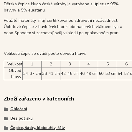
Dětská čepice Hugo české výroby je vyrobena z úpletu z 95%
bavlny a 5% elastanu.
Použité materiály mají certifikovanou zdravotní nezávadnost.
Úpletové čepice z bavlněných přízí obohacených vláknem Lycra
nebo Spandex si zachovají svůj vzhled i po opakovaném praní.
Velikosti čepic se uvádí podle obvodu hlavy:
Velikost
1
2
3
4
5
6
Obvod
34-37 cm
38-41 cm
42-45 cm
46-49 cm
50-53 cm
54-57 
hlavy
Zboží zařazeno v kategoriích
Oblečení
Bez potisku
Čepice, šátky, kloboučky, šály