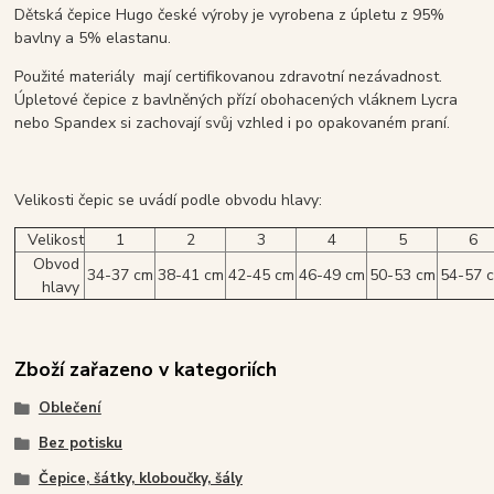
Dětská čepice Hugo české výroby je vyrobena z úpletu z 95%
bavlny a 5% elastanu.
Použité materiály mají certifikovanou zdravotní nezávadnost.
Úpletové čepice z bavlněných přízí obohacených vláknem Lycra
nebo Spandex si zachovají svůj vzhled i po opakovaném praní.
Velikosti čepic se uvádí podle obvodu hlavy:
Velikost
1
2
3
4
5
6
Obvod
34-37 cm
38-41 cm
42-45 cm
46-49 cm
50-53 cm
54-57 
hlavy
Zboží zařazeno v kategoriích
Oblečení
Bez potisku
Čepice, šátky, kloboučky, šály