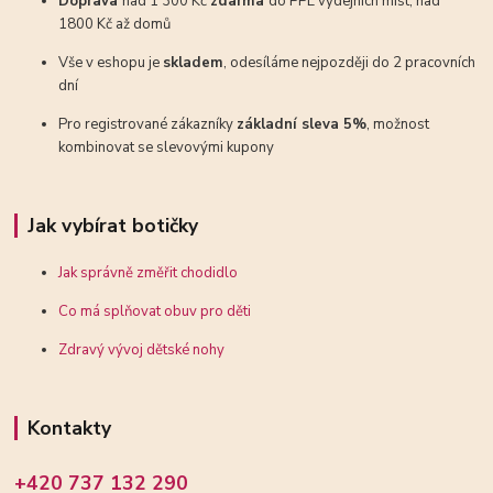
Doprava
nad 1 300 Kč
zdarma
do PPL výdejních míst, nad
1800 Kč až domů
Vše v eshopu je
skladem
, odesíláme nejpozději do 2 pracovních
dní
Pro registrované zákazníky
základní sleva 5%
, možnost
kombinovat se slevovými kupony
Jak vybírat botičky
Jak správně změřit chodidlo
Co má splňovat obuv pro děti
Zdravý vývoj dětské nohy
Kontakty
+420 737 132 290