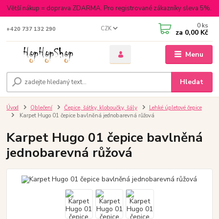
Větší nákup = doprava ZDARMA. Pro registrované zákazníky sleva 5%.
0
ks
CZK
+420 737 132 290
za
0,00 Kč
Menu
Hledat
Úvod
Oblečení
Čepice, šátky, kloboučky, šály
Lehké úpletové čepice
Karpet Hugo 01 čepice bavlněná jednobarevná růžová
Karpet Hugo 01 čepice bavlněná
jednobarevná růžová