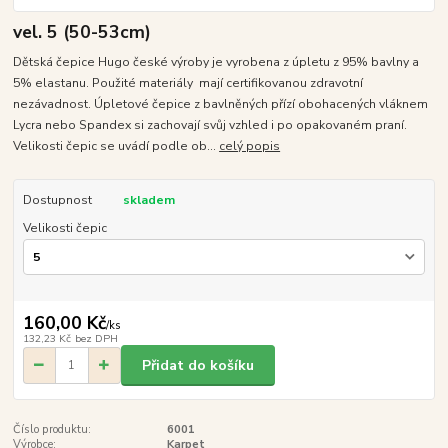
vel. 5 (50-53cm)
Dětská čepice Hugo české výroby je vyrobena z úpletu z 95% bavlny a
5% elastanu. Použité materiály mají certifikovanou zdravotní
nezávadnost. Úpletové čepice z bavlněných přízí obohacených vláknem
Lycra nebo Spandex si zachovají svůj vzhled i po opakovaném praní.
Velikosti čepic se uvádí podle ob...
celý popis
Dostupnost
skladem
Velikosti čepic
160,00 Kč
/
ks
132,23 Kč
bez DPH
Přidat do košíku
Číslo produktu:
6001
Výrobce:
Karpet