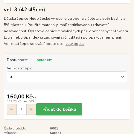
vel. 3 (42-45cm)
Dětská čepice Hugo české výroby je vyrobena z úpletu z 95% bavlny a
5% elastanu. Použité materiály mají certifikovanou zdravotní
nezávadnost. Úpletové čepice z bavlněných přízí obohacených vláknem
Lycra nebo Spandex si zachovají svůj vzhled i po opakovaném praní.
Velikosti čepic se uvádí podle ob...
celý popis
Dostupnost
skladem
Velikosti čepic
160,00 Kč
/
ks
132,23 Kč
bez DPH
Přidat do košíku
Číslo produktu:
6001
Výrobce:
Karpet