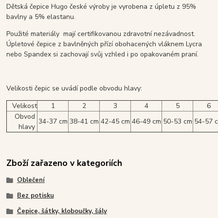
Dětská čepice Hugo české výroby je vyrobena z úpletu z 95%
bavlny a 5% elastanu.
Použité materiály mají certifikovanou zdravotní nezávadnost.
Úpletové čepice z bavlněných přízí obohacených vláknem Lycra
nebo Spandex si zachovají svůj vzhled i po opakovaném praní.
Velikosti čepic se uvádí podle obvodu hlavy:
Velikost
1
2
3
4
5
6
Obvod
34-37 cm
38-41 cm
42-45 cm
46-49 cm
50-53 cm
54-57 
hlavy
Zboží zařazeno v kategoriích
Oblečení
Bez potisku
Čepice, šátky, kloboučky, šály