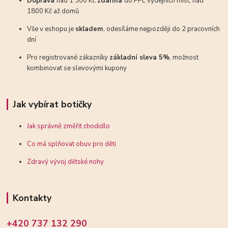
Doprava
nad 1 300 Kč
zdarma
do PPL výdejních míst, nad
1800 Kč až domů
Vše v eshopu je
skladem
, odesíláme nejpozději do 2 pracovních
dní
Pro registrované zákazníky
základní sleva 5%
, možnost
kombinovat se slevovými kupony
Jak vybírat botičky
Jak správně změřit chodidlo
Co má splňovat obuv pro děti
Zdravý vývoj dětské nohy
Kontakty
+420 737 132 290