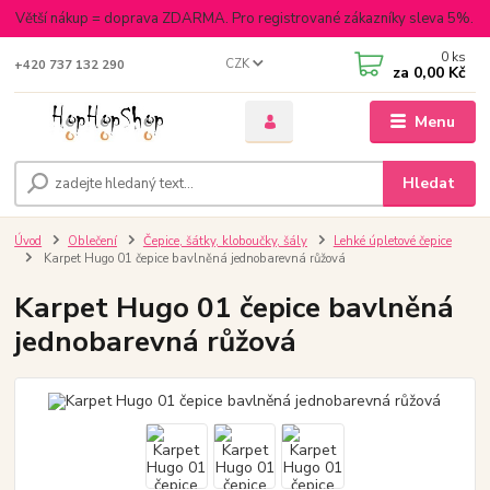
Větší nákup = doprava ZDARMA. Pro registrované zákazníky sleva 5%.
0
ks
CZK
+420 737 132 290
za
0,00 Kč
Menu
Hledat
Úvod
Oblečení
Čepice, šátky, kloboučky, šály
Lehké úpletové čepice
Karpet Hugo 01 čepice bavlněná jednobarevná růžová
Karpet Hugo 01 čepice bavlněná
jednobarevná růžová