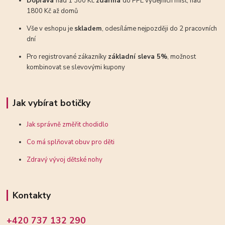
Doprava
nad 1 300 Kč
zdarma
do PPL výdejních míst, nad
1800 Kč až domů
Vše v eshopu je
skladem
, odesíláme nejpozději do 2 pracovních
dní
Pro registrované zákazníky
základní sleva 5%
, možnost
kombinovat se slevovými kupony
Jak vybírat botičky
Jak správně změřit chodidlo
Co má splňovat obuv pro děti
Zdravý vývoj dětské nohy
Kontakty
+420 737 132 290