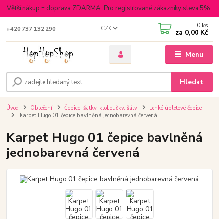
Větší nákup = doprava ZDARMA. Pro registrované zákazníky sleva 5%.
0
ks
CZK
+420 737 132 290
za
0,00 Kč
Menu
Hledat
Úvod
Oblečení
Čepice, šátky, kloboučky, šály
Lehké úpletové čepice
Karpet Hugo 01 čepice bavlněná jednobarevná červená
Karpet Hugo 01 čepice bavlněná
jednobarevná červená