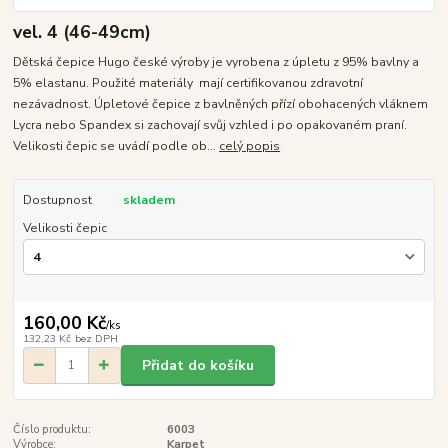
vel. 4 (46-49cm)
Dětská čepice Hugo české výroby je vyrobena z úpletu z 95% bavlny a
5% elastanu. Použité materiály mají certifikovanou zdravotní
nezávadnost. Úpletové čepice z bavlněných přízí obohacených vláknem
Lycra nebo Spandex si zachovají svůj vzhled i po opakovaném praní.
Velikosti čepic se uvádí podle ob...
celý popis
Dostupnost
skladem
Velikosti čepic
160,00 Kč
/
ks
132,23 Kč
bez DPH
Přidat do košíku
Číslo produktu:
6003
Výrobce:
Karpet