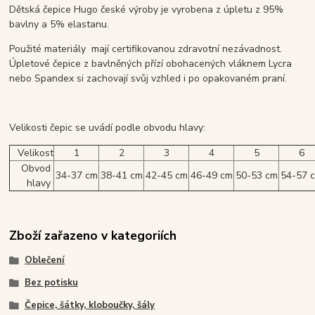
Dětská čepice Hugo české výroby je vyrobena z úpletu z 95%
bavlny a 5% elastanu.
Použité materiály mají certifikovanou zdravotní nezávadnost.
Úpletové čepice z bavlněných přízí obohacených vláknem Lycra
nebo Spandex si zachovají svůj vzhled i po opakovaném praní.
Velikosti čepic se uvádí podle obvodu hlavy:
Velikost
1
2
3
4
5
6
Obvod
34-37 cm
38-41 cm
42-45 cm
46-49 cm
50-53 cm
54-57 
hlavy
Zboží zařazeno v kategoriích
Oblečení
Bez potisku
Čepice, šátky, kloboučky, šály