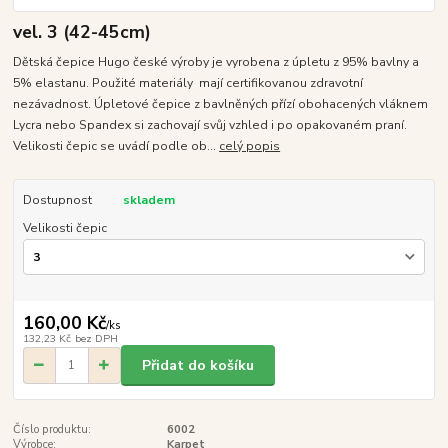
vel. 3 (42-45cm)
Dětská čepice Hugo české výroby je vyrobena z úpletu z 95% bavlny a
5% elastanu. Použité materiály mají certifikovanou zdravotní
nezávadnost. Úpletové čepice z bavlněných přízí obohacených vláknem
Lycra nebo Spandex si zachovají svůj vzhled i po opakovaném praní.
Velikosti čepic se uvádí podle ob...
celý popis
Dostupnost
skladem
Velikosti čepic
160,00 Kč
/
ks
132,23 Kč
bez DPH
Přidat do košíku
Číslo produktu:
6002
Výrobce:
Karpet