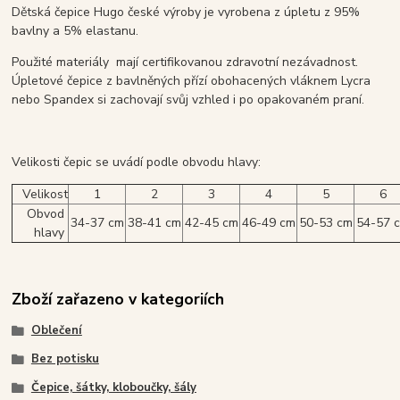
Dětská čepice Hugo české výroby je vyrobena z úpletu z 95%
bavlny a 5% elastanu.
Použité materiály mají certifikovanou zdravotní nezávadnost.
Úpletové čepice z bavlněných přízí obohacených vláknem Lycra
nebo Spandex si zachovají svůj vzhled i po opakovaném praní.
Velikosti čepic se uvádí podle obvodu hlavy:
Velikost
1
2
3
4
5
6
Obvod
34-37 cm
38-41 cm
42-45 cm
46-49 cm
50-53 cm
54-57 
hlavy
Zboží zařazeno v kategoriích
Oblečení
Bez potisku
Čepice, šátky, kloboučky, šály