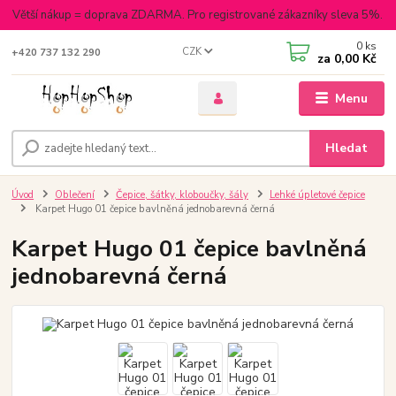
Větší nákup = doprava ZDARMA. Pro registrované zákazníky sleva 5%.
0
ks
CZK
+420 737 132 290
za
0,00 Kč
Menu
Hledat
Úvod
Oblečení
Čepice, šátky, kloboučky, šály
Lehké úpletové čepice
Karpet Hugo 01 čepice bavlněná jednobarevná černá
Karpet Hugo 01 čepice bavlněná
jednobarevná černá