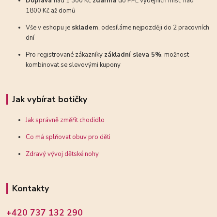
Doprava
nad 1 300 Kč
zdarma
do PPL výdejních míst, nad
1800 Kč až domů
Vše v eshopu je
skladem
, odesíláme nejpozději do 2 pracovních
dní
Pro registrované zákazníky
základní sleva 5%
, možnost
kombinovat se slevovými kupony
Jak vybírat botičky
Jak správně změřit chodidlo
Co má splňovat obuv pro děti
Zdravý vývoj dětské nohy
Kontakty
+420 737 132 290