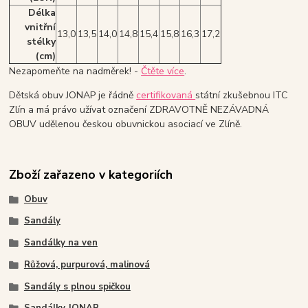
Délka
vnitřní
13,0
13,5
14,0
14,8
15,4
15,8
16,3
17,2
stélky
(cm)
Nezapomeňte na nadměrek! -
Čtěte více
.
Dětská obuv JONAP je řádně
certifikovaná
státní zkušebnou ITC
Zlín a má právo užívat označení ZDRAVOTNĚ NEZÁVADNÁ
OBUV udělenou českou obuvnickou asociací ve Zlíně.
Zboží zařazeno v kategoriích
Obuv
Sandály
Sandálky na ven
Růžová, purpurová, malinová
Sandály s plnou spičkou