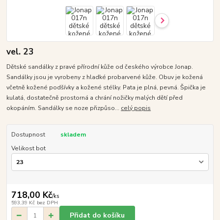
vel. 23
Dětské sandálky z pravé přírodní kůže od českého výrobce Jonap.
Sandálky jsou je vyrobeny z hladké probarvené kůže. Obuv je kožená
včetně kožené podšívky a kožené stélky. Pata je plná, pevná. Špička je
kulatá, dostatečně prostorná a chrání nožičky malých dětí před
okopáním. Sandálky se noze přizpůso...
celý popis
Dostupnost
skladem
Velikost bot
718,00 Kč
/
ks
593,39 Kč
bez DPH
Přidat do košíku