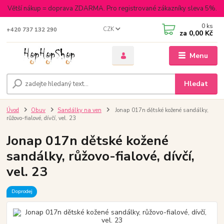
Větší nákup = doprava ZDARMA. Pro registrované zákazníky sleva 5%.
0
ks
CZK
+420 737 132 290
za
0,00 Kč
Menu
Hledat
Úvod
Obuv
Sandálky na ven
Jonap 017n dětské kožené sandálky,
růžovo-fialové, dívčí, vel. 23
Jonap 017n dětské kožené
sandálky, růžovo-fialové, dívčí,
vel. 23
Doprodej