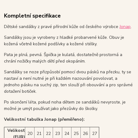
Kompletní specifikace
Dětské sandálky z pravé přírodní kůže od českého výrobce
Jonap
.
Sandálky jsou je vyrobeny z hladké probarvené kůže. Obuv je
kožená včetně kožené podšívky a kožené stélky.
Pata je plná, pevná. Špička je kulatá, dostatečně prostorná a
chrání nožičky malých dětí před okopáním.
Sandálky se noze přizpůsobí pomocí dvou pásků na přezku, ty se
nastaví a není nutné je při každém nazouvání povolovat, a
jednoho pásku na suchý zip, ten slouží při obouvání a pro správné
dotažení botiček.
Po skončení léta, pokud noha dětem ze sandálků nevyroste, je
možné je umýt používat jako přezůvky do školky.
Velikostní tabulka Jonap (přeměřeno):
Velikost
20
21
22
23
24
25
26
27
(EUR)