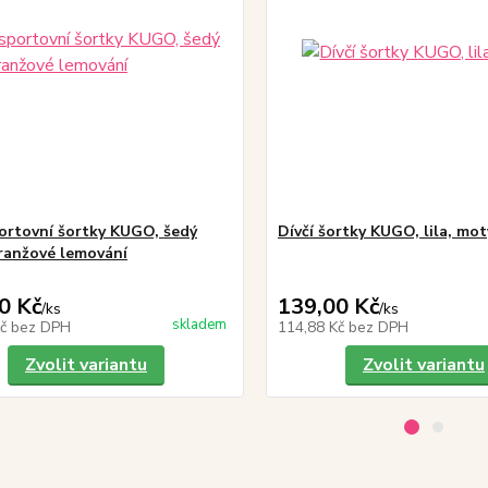
portovní šortky KUGO, šedý
Dívčí šortky KUGO, lila, mot
oranžové lemování
0 Kč
139,00 Kč
/
ks
/
ks
skladem
Kč
bez DPH
114,88 Kč
bez DPH
Zvolit variantu
Zvolit variantu