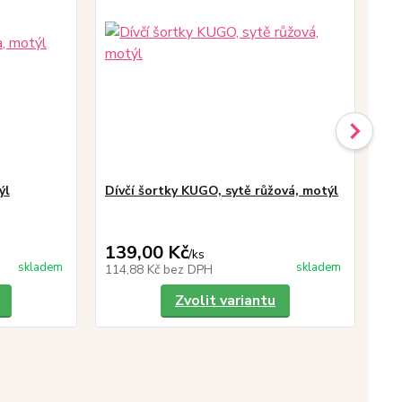
ýl
Dívčí šortky KUGO, sytě růžová, motýl
Eu
Gu
pro
139,00 Kč
19
/
ks
skladem
skladem
114,88 Kč
bez DPH
16
Zvolit variantu