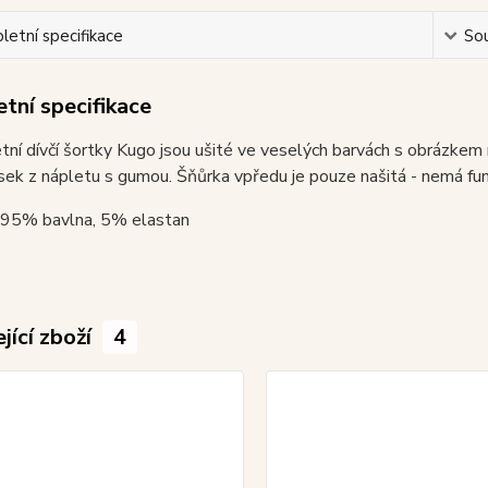
etní specifikace
Sou
tní specifikace
tní dívčí šortky Kugo jsou ušité ve veselých barvách s obrázkem 
sek z nápletu s gumou. Šňůrka vpředu je pouze našitá - nemá fun
: 95% bavlna, 5% elastan
jící zboží
4