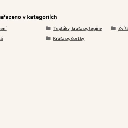
zařazeno v kategoriích
ení
Tepláky, kraťasy, legíny
Zvíř
ná
Kraťasy, šortky