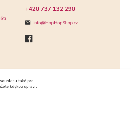
o
+420 737 132 290
ěti
Info@HopHopShop.cz
 souhlasu také pro
žete kdykoli upravit
Vytvořeno na
Eshop-rychle.cz