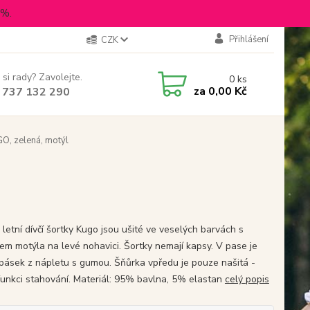
5%.
Přihlášení
CZK
 si rady? Zavolejte.
0
ks
za
0,00 Kč
 737 132 290
GO, zelená, motýl
letní dívčí šortky Kugo jsou ušité ve veselých barvách s
em motýla na levé nohavici. Šortky nemají kapsy. V pase je
 pásek z nápletu s gumou. Šňůrka vpředu je pouze našitá -
unkci stahování. Materiál: 95% bavlna, 5% elastan
celý popis