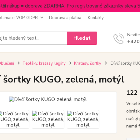
tší nákup = doprava ZDARMA. Pro registrované zákazníky sleva 
klamace, VOP, GDPR
Doprava a platba
Kontakty
Nevíte
Hledat
+420
blečení
Tepláky, kraťasy, legíny
Kraťasy, šortky
Dívčí šortky KU
í šortky KUGO, zelená, motýl
122
Veselé 
obrázk
našitý
nemá f