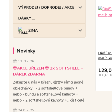
VÝPRODEJ / DOPRODEJ / AKCE
DÁRKY ...
ZIMA
Novinky
Dívčí s
melír, 
13.03.2026
🌸AKCE BŘEZEN 🌸 2x SOFTSHELL =
129,0
DÁREK ZDARMA
106,61 
Zakupte u nás v březnu 🪺🌸v rámci jedné
objednávky - 2 softshellové bundy +
nebo - bundu a softshellové kalhoty +
nebo - 2 softshellové kalhoty +...
číst celé
24.11.2025