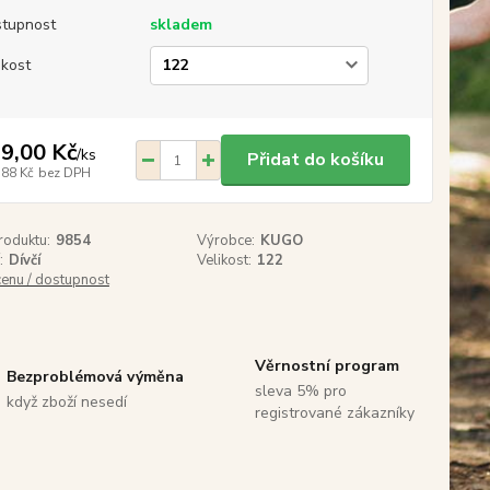
tupnost
skladem
ikost
9,00 Kč
/
ks
Přidat do košíku
,88 Kč
bez DPH
roduktu:
9854
Výrobce:
KUGO
:
Dívčí
Velikost:
122
cenu / dostupnost
Věrnostní program
Bezproblémová výměna
sleva 5% pro
když zboží nesedí
registrované zákazníky