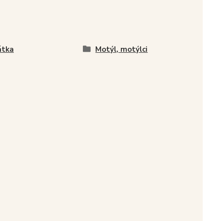
átka
Motýl, motýlci