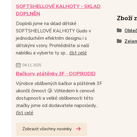
SOFTSHELLOVÉ KALHOTY - SKLAD
DOPLNĚN
Zboží 
Doplnili jsme na sklad dětské
Obleč
SOFTSHELLOVÉ KALHOTY Gudo v
jednoduchém efektním designu i s
Zele
dětskými vzory. Prohlédněte si naší
nabídku a vyberte ty sp...
číst celé
04.11.2025
Bačkory, plátěnky 3F - DOPRODEJ
Výrobce oblíbených bačkor a plátěnek 3F
ukončil činnost 🥲. Vzhledem k cenové
dostupnosti a velké oblíbenosti této
značky jsme od dodavatele naposledy...
číst celé
Zobrazit všechny novinky