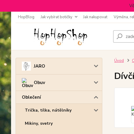
Vě
HopBlog
Jak vybírat botičky
Jak nakupovat
Výměna, re
Úvod
O
JARO
Dívč
Obuv
Oblečení
Trička, tílka, nátělníky
Mikiny, svetry