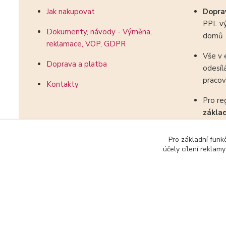
Jak nakupovat
Dopr
PPL vý
Dokumenty, návody - Výměna,
domů
reklamace, VOP, GDPR
Vše v 
Doprava a platba
odesíl
pracov
Kontakty
Pro re
zákla
kombin
Pro základní funk
účely cílení reklam
2018-2025 HopHopShop.cz