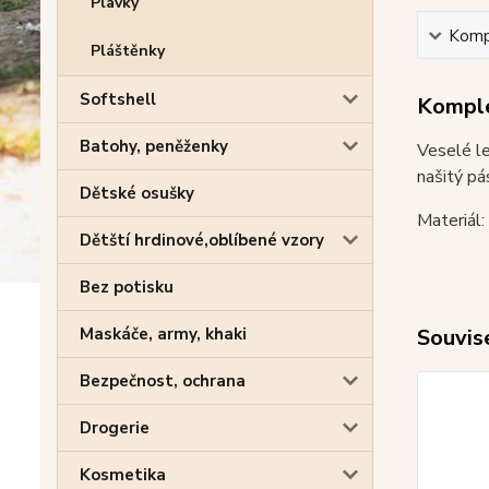
Plavky
Kompl
Pláštěnky
Softshell
Komple
Batohy, peněženky
Veselé le
našitý pá
Dětské osušky
Materiál
Dětští hrdinové,oblíbené vzory
Bez potisku
Maskáče, army, khaki
Souvise
Bezpečnost, ochrana
Drogerie
Kosmetika