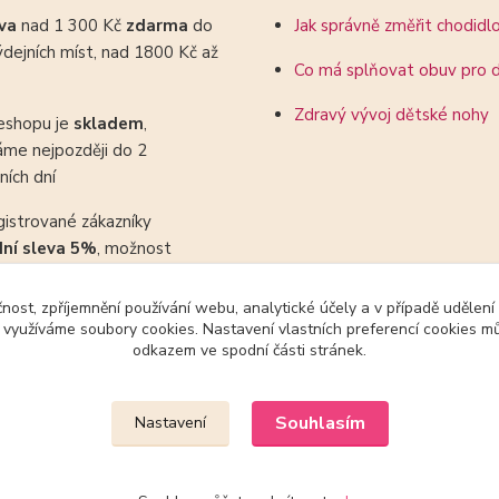
ava
nad 1 300 Kč
zdarma
do
Jak správně změřit chodidl
dejních míst, nad 1800 Kč až
Co má splňovat obuv pro d
Zdravý vývoj dětské nohy
eshopu je
skladem
,
áme nejpozději do 2
ních dní
gistrované zákazníky
dní sleva 5%
, možnost
ovat se slevovými kupony
čnost, zpříjemnění používání webu, analytické účely a v případě udělení
y využíváme soubory cookies. Nastavení vlastních preferencí cookies mů
odkazem ve spodní části stránek.
Upravit sběr cookies.
Souhlasím
Nastavení