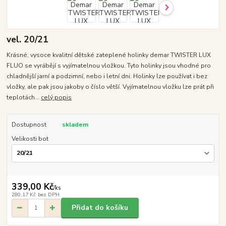
vel. 20/21
Krásné, vysoce kvalitní dětské zateplené holinky demar TWISTER LUX
FLUO se vyrábějí s vyjímatelnou vložkou. Tyto holinky jsou vhodné pro
chladnější jarní a podzimní, nebo i letní dni. Holinky lze používat i bez
vložky, ale pak jsou jakoby o číslo větší. Vyjímatelnou vložku lze prát při
teplotách...
celý popis
Dostupnost
skladem
Velikosti bot
339,00 Kč
/
ks
280,17 Kč
bez DPH
Přidat do košíku