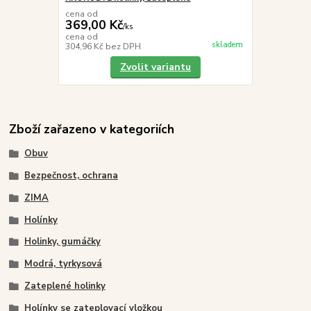
cena od
369,00 Kč
/
ks
cena od
skladem
304,96 Kč
bez DPH
Zvolit variantu
Zboží zařazeno v kategoriích
Obuv
Bezpečnost, ochrana
ZIMA
Holínky
Holinky, gumáčky
Modrá, tyrkysová
Zateplené holinky
Holínky se zateplovací vložkou