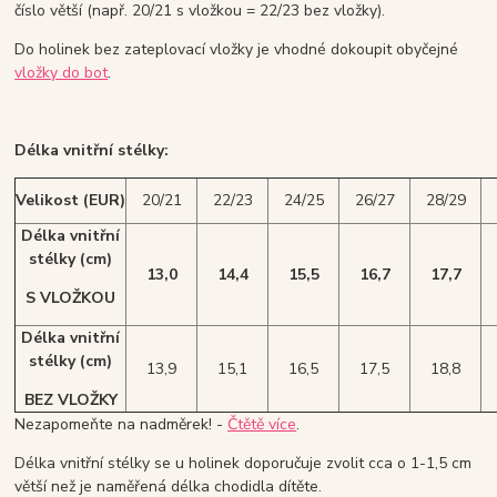
číslo větší (např. 20/21 s vložkou = 22/23 bez vložky).
Do holinek bez zateplovací vložky je vhodné dokoupit obyčejné
vložky do bot
.
Délka vnitřní stélky:
Velikost (EUR)
20/21
22/23
24/25
26/27
28/29
Délka vnitřní
stélky (cm)
13,0
14,4
15,5
16,7
17,7
S VLOŽKOU
Délka vnitřní
stélky (cm)
13,9
15,1
16,5
17,5
18,8
BEZ VLOŽKY
Nezapomeňte na nadměrek! -
Čtětě více
.
Délka vnitřní stélky se u holinek doporučuje zvolit cca o 1-1,5 cm
větší než je naměřená délka chodidla dítěte.