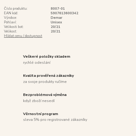
Číslo produktu:
8007-01
EAN kód:
5907613600342
Výrobce:
Demar
Pohlaví:
Unisex
Velikosti bot:
20/21
Velikost:
20/21
Hlídat cenu / dostupnost
Veškeré položky skladem
rychlé odeslání
Kvalita prověřená zákazníky
za svoje produkty ručíme
Bezproblémová výměna
když zboží nesedí
Věrnostní program
sleva 5% pro registrované zákazníky