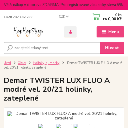
Větší nákup = doprava ZDARMA. Pro registrované zákazníky sleva 5%.
0
ks
CZK
+420 737 132 290
za
0,00 Kč
Menu
Hledat
Úvod
Obuv
Holinky, gumáčky
Demar TWISTER LUX FLUO A modré
vel. 20/21 holinky, zateplené
Demar TWISTER LUX FLUO A
modré vel. 20/21 holinky,
zateplené