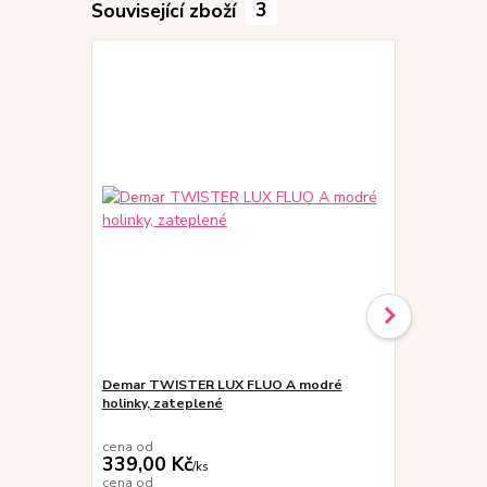
Související zboží
3
Demar TWISTER LUX FLUO A modré
Demar STOR
holinky, zateplené
KOSMOS,VES
cena od
cena od
339,00 Kč
369,00 K
/
ks
cena od
cena od