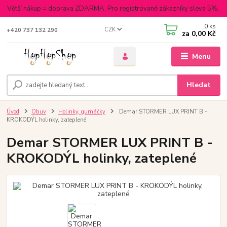
Větší nákup = doprava ZDARMA. Pro registrované zákazníky sleva 5%.
0
ks
CZK
+420 737 132 290
za
0,00 Kč
Menu
Hledat
Úvod
Obuv
Holinky, gumáčky
Demar STORMER LUX PRINT B -
KROKODÝL holinky, zateplené
Demar STORMER LUX PRINT B -
KROKODÝL holinky, zateplené