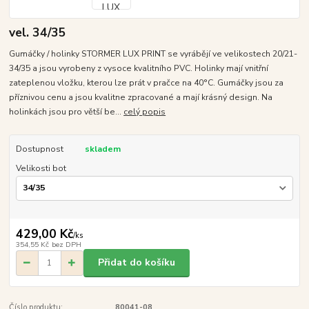
vel. 34/35
Gumáčky / holinky STORMER LUX PRINT se vyrábějí ve velikostech 20/21-
34/35 a jsou vyrobeny z vysoce kvalitního PVC. Holinky mají vnitřní
zateplenou vložku, kterou lze prát v pračce na 40°C. Gumáčky jsou za
příznivou cenu a jsou kvalitne zpracované a mají krásný design. Na
holinkách jsou pro větší be...
celý popis
Dostupnost
skladem
Velikosti bot
429,00 Kč
/
ks
354,55 Kč
bez DPH
Přidat do košíku
Číslo produktu:
80041-08