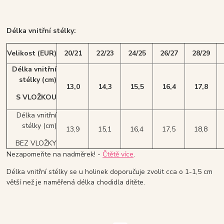
Délka vnitřní stélky:
Velikost (EUR)
20/21
22/23
24/25
26/27
28/29
Délka vnitřní
stélky
(cm)
13,0
14,3
15,5
16,4
17,8
S VLOŽKOU
Délka vnitřní
stélky (cm)
13,9
15,1
16,4
17,5
18,8
BEZ VLOŽKY
Nezapomeňte na nadměrek! -
Čtětě více
.
Délka vnitřní stélky se u holinek doporučuje zvolit cca o 1-1,5 cm
větší než je naměřená délka chodidla dítěte.