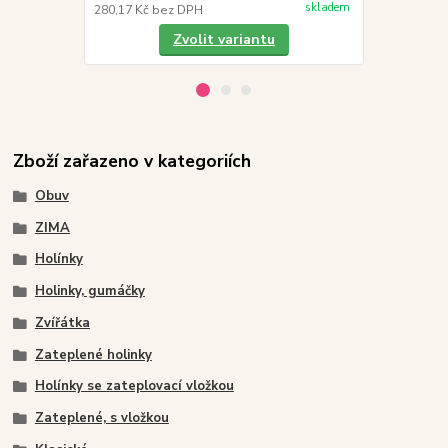
skladem
280,17 Kč
bez DPH
304,96 Kč
be
Zvolit variantu
Zboží zařazeno v kategoriích
Obuv
ZIMA
Holínky
Holinky, gumáčky
Zvířátka
Zateplené holinky
Holínky se zateplovací vložkou
Zateplené, s vložkou