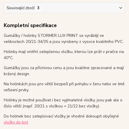
Související zboží
3
Kompletní specifikace
Gumáčky / holinky STORMER LUX PRINT se vyrábějí ve
velikostech 20/21-34/35 a jsou vyrobeny z vysoce kvalitního PVC.
Holinky mají vnitřní zateplenou vložku, kterou lze prát v pračce na
40°C.
Gumáčky jsou za příznivou cenu a jsou kvalitne zpracované a mají
krásný design.
Na holinkách jsou pro větší bezpečí při pohybu v šeru nebo ve tmě
reflexní prvky.
Holínky je možné používat i bez vyjímatelné vložky, jsou pak ale o
číslo větší (např. 20/21 s vložkou = 21/22 bez vložky).
Do holinek bez zateplovací vložky je vhodné dokoupit obyčejné
vložky do bot
.