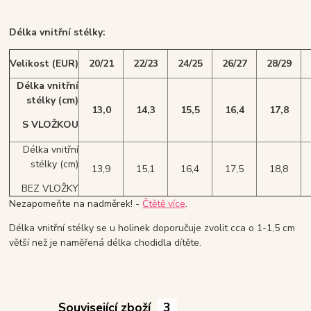
Délka vnitřní stélky:
Velikost (EUR)
20/21
22/23
24/25
26/27
28/29
Délka vnitřní
stélky
(cm)
13,0
14,3
15,5
16,4
17,8
S VLOŽKOU
Délka vnitřní
stélky (cm)
13,9
15,1
16,4
17,5
18,8
BEZ VLOŽKY
Nezapomeňte na nadměrek! -
Čtětě více
.
Délka vnitřní stélky se u holinek doporučuje zvolit cca o 1-1,5 cm
větší než je naměřená délka chodidla dítěte.
Související zboží
3