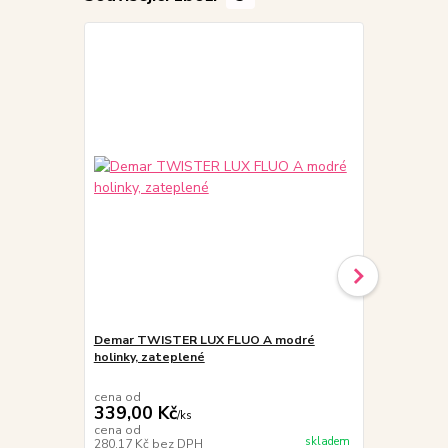
Demar TWISTER LUX FLUO A modré
Demar STOR
holinky, zateplené
KOSMOS,VES
cena od
cena od
339,00 Kč
369,00 K
/
ks
cena od
cena od
skladem
280,17 Kč
bez DPH
304,96 Kč
be