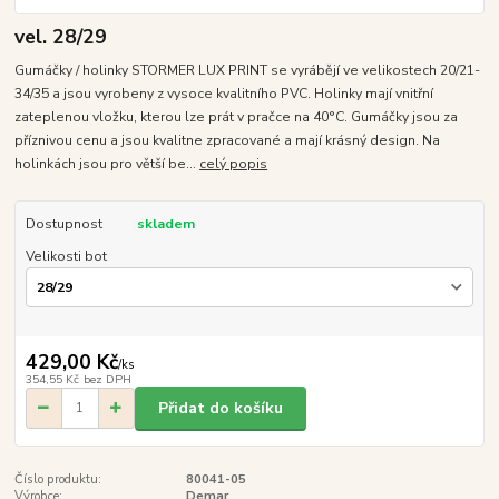
vel. 28/29
Gumáčky / holinky STORMER LUX PRINT se vyrábějí ve velikostech 20/21-
34/35 a jsou vyrobeny z vysoce kvalitního PVC. Holinky mají vnitřní
zateplenou vložku, kterou lze prát v pračce na 40°C. Gumáčky jsou za
příznivou cenu a jsou kvalitne zpracované a mají krásný design. Na
holinkách jsou pro větší be...
celý popis
Dostupnost
skladem
Velikosti bot
429,00 Kč
/
ks
354,55 Kč
bez DPH
Přidat do košíku
Číslo produktu:
80041-05
Výrobce:
Demar