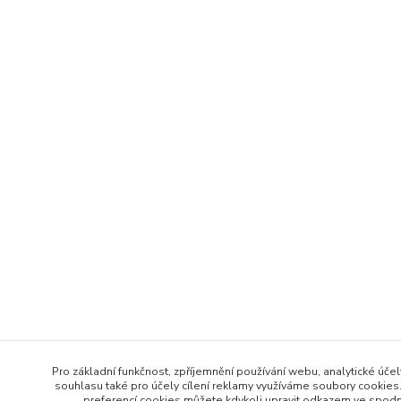
Pro základní funkčnost, zpříjemnění používání webu, analytické účel
souhlasu také pro účely cílení reklamy využíváme soubory cookies.
preferencí cookies můžete kdykoli upravit odkazem ve spodní