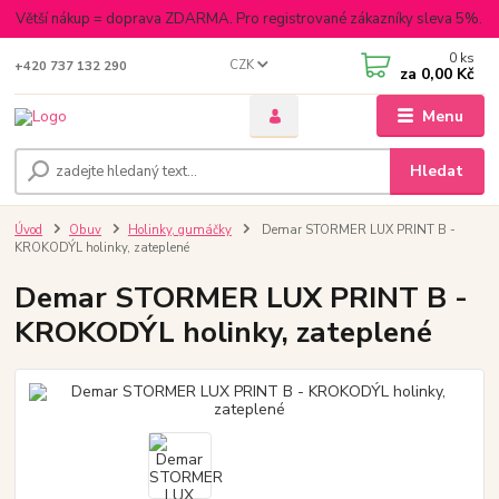
Větší nákup = doprava ZDARMA. Pro registrované zákazníky sleva 5%.
0
ks
CZK
+420 737 132 290
za
0,00 Kč
Menu
Hledat
Úvod
Obuv
Holinky, gumáčky
Demar STORMER LUX PRINT B -
KROKODÝL holinky, zateplené
Demar STORMER LUX PRINT B -
KROKODÝL holinky, zateplené