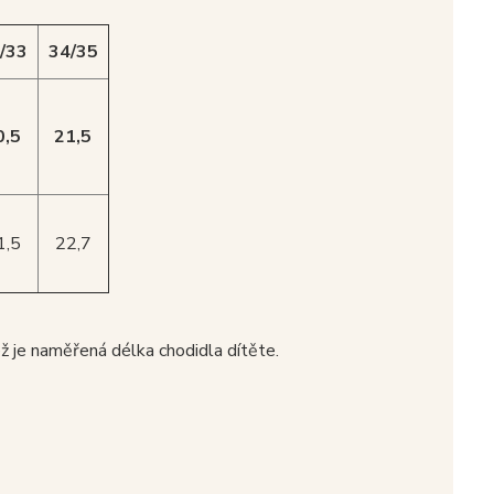
/33
34/35
0,5
21,5
1,5
22,7
ež je naměřená délka chodidla dítěte.