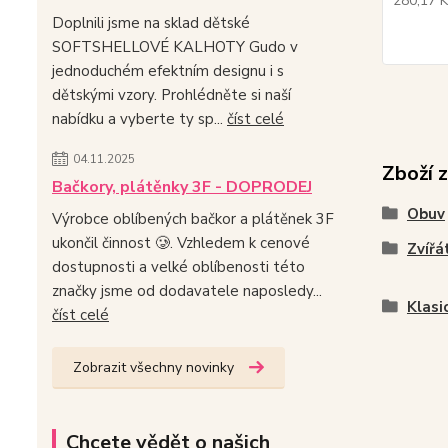
280,17 
Doplnili jsme na sklad dětské
SOFTSHELLOVÉ KALHOTY Gudo v
jednoduchém efektním designu i s
dětskými vzory. Prohlédněte si naší
nabídku a vyberte ty sp...
číst celé
04.11.2025
Zboží 
Bačkory, plátěnky 3F - DOPRODEJ
Obuv
Výrobce oblíbených bačkor a plátěnek 3F
ukončil činnost 🥲. Vzhledem k cenové
Zvířá
dostupnosti a velké oblíbenosti této
značky jsme od dodavatele naposledy...
Klasi
číst celé
Zobrazit všechny novinky
Chcete vědět o našich