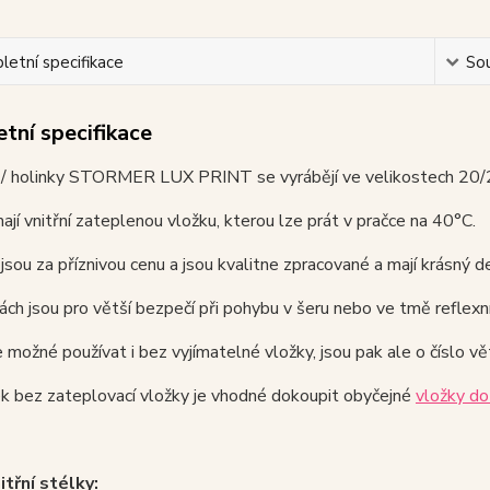
etní specifikace
Sou
tní specifikace
/ holinky STORMER LUX PRINT se vyrábějí ve velikostech 20/21
ají vnitřní zateplenou vložku, kterou lze prát v pračce na 40°C.
sou za příznivou cenu a jsou kvalitne zpracované a mají krásný d
ách jsou pro větší bezpečí při pohybu v šeru nebo ve tmě reflexní
e možné používat i bez vyjímatelné vložky, jsou pak ale o číslo v
k bez zateplovací vložky je vhodné dokoupit obyčejné
vložky do
itřní stélky: