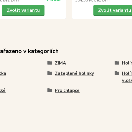
Kč
bez DPH
304,96 Kč
bez DPH
Zvolit variantu
Zvolit variantu
zařazeno v kategoriích
ZIMA
Holí
tka
Zateplené holinky
Holí
vlož
cké
Pro chlapce