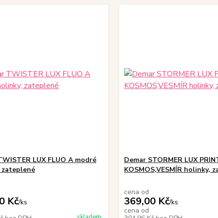
TWISTER LUX FLUO A modré
Demar STORMER LUX PRINT
, zateplené
KOSMOS,VESMÍR holinky, z
cena od
0 Kč
369,00 Kč
/
ks
/
ks
cena od
skladem