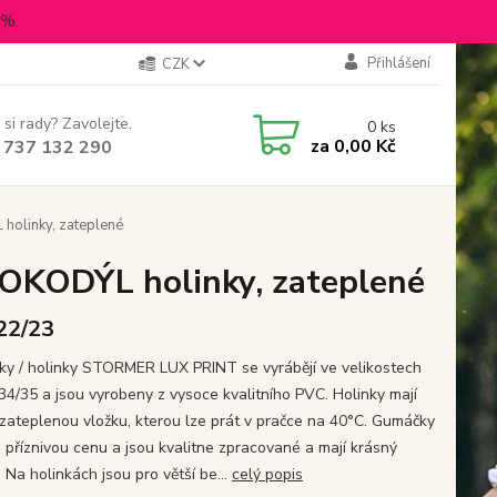
5%.
Přihlášení
CZK
 si rady? Zavolejte.
0
ks
za
0,00 Kč
 737 132 290
olinky, zateplené
KODÝL holinky, zateplené
 22/23
y / holinky STORMER LUX PRINT se vyrábějí ve velikostech
34/35 a jsou vyrobeny z vysoce kvalitního PVC. Holinky mají
í zateplenou vložku, kterou lze prát v pračce na 40°C. Gumáčky
a příznivou cenu a jsou kvalitne zpracované a mají krásný
 Na holinkách jsou pro větší be...
celý popis