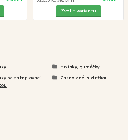
328,93 Kč
bez DPH
Zvolit variantu
nky
Holinky, gumáčky
nky se zateplovací
Zateplené, s vložkou
kou