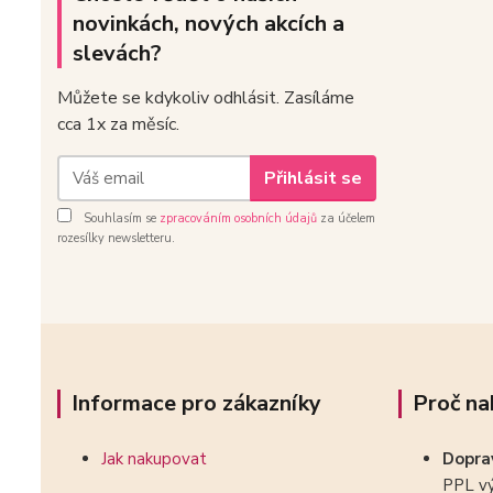
novinkách, nových akcích a
slevách?
Můžete se kdykoliv odhlásit. Zasíláme
cca 1x za měsíc.
Přihlásit se
Souhlasím se
zpracováním osobních údajů
za účelem
rozesílky newsletteru.
Informace pro zákazníky
Proč na
Jak nakupovat
Dopr
PPL vý