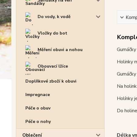
Sandálky na ven
Do vody, k vodě
Kompl
Vložky do bot
Komple
Gumáčky 
Měření obuvi a nohou
Holinky m
Obouvací lžíce
Gumáčky j
Doplňkové zboží k obuvi
Na holink
Impregnace
Holínky j
Péče o obuv
Do holine
Péče o nohy
Délka vn
Oblečení