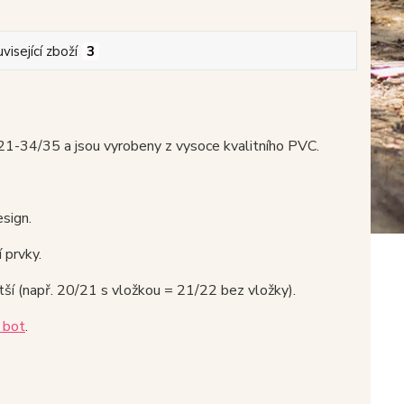
visející zboží
3
-34/35 a jsou vyrobeny z vysoce kvalitního PVC.
esign.
 prvky.
ětší (např. 20/21 s vložkou = 21/22 bez vložky).
 bot
.