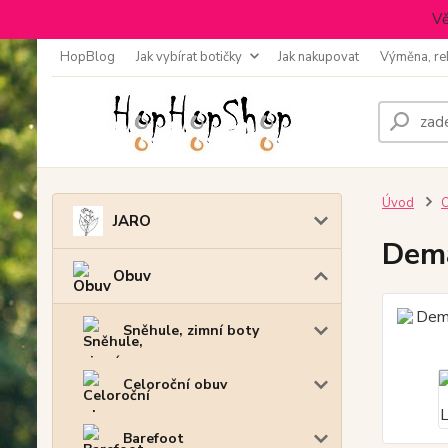
Vě
HopBlog
Jak vybírat botičky
Jak nakupovat
Výměna, re
Úvod
JARO
Dema
Obuv
Sněhule, zimní boty
Celoroční obuv
Barefoot