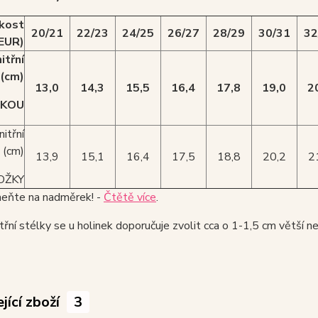
ikost
20/21
22/23
24/25
26/27
28/29
30/31
32
EUR)
itřní
(cm)
13,0
14,3
15,5
16,4
17,8
19,0
2
ŽKOU
itřní
 (cm)
13,9
15,1
16,4
17,5
18,8
20,2
2
OŽKY
ňte na nadměrek! -
Čtětě více
.
třní stélky se u holinek doporučuje zvolit cca o 1-1,5 cm větší n
jící zboží
3