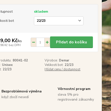
tupnost
skladem
ikosti bot
9,00 Kč
/
ks
Přidat do košíku
,96 Kč
bez DPH
roduktu:
80041-02
Výrobce:
Demar
:
Unisex
Velikosti bot:
22/23
t:
22/23
Hlídat cenu / dostupnost
Věrnostní program
Bezproblémová výměna
sleva 5% pro
když zboží nesedí
registrované zákazníky