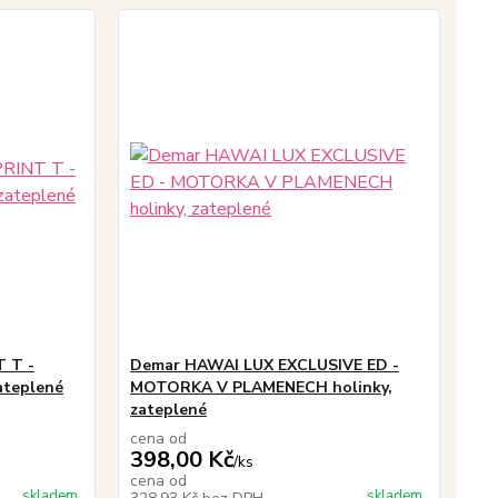
 T -
Demar HAWAI LUX EXCLUSIVE ED -
ateplené
MOTORKA V PLAMENECH holinky,
zateplené
cena od
398,00 Kč
/
ks
cena od
skladem
skladem