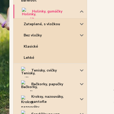
Holinky, gumáčky
Zateplené, s vložkou
Bez vložky
Klasické
Lehké
Tenisky, cvičky
Bačkorky, papučky
Kroksy, nazouváky,
pantofle