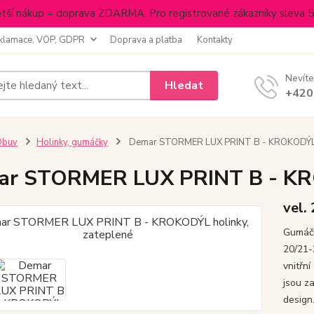
tší nákup = doprava ZDARMA. Pro registrované zákazníky sleva 
klamace, VOP, GDPR
Doprava a platba
Kontakty
Nevíte
Hledat
+420
Obuv
Holinky, gumáčky
Demar STORMER LUX PRINT B - KROKODÝL h
r STORMER LUX PRINT B - KRO
vel.
Gumáčk
20/21-
vnitřn
jsou z
design.