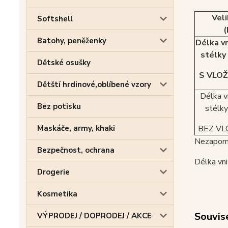
Vel
Softshell
(
Batohy, peněženky
Délka vn
stélky
Dětské osušky
S VLO
Dětští hrdinové,oblíbené vzory
Délka vn
Bez potisku
stélky
Maskáče, army, khaki
BEZ VL
Nezapome
Bezpečnost, ochrana
Délka vni
Drogerie
Kosmetika
Souvise
VÝPRODEJ / DOPRODEJ / AKCE