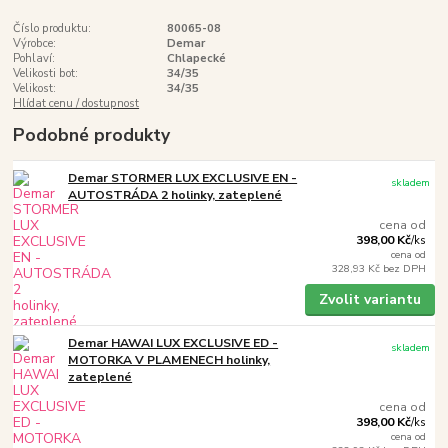
Číslo produktu:
80065-08
Výrobce:
Demar
Pohlaví:
Chlapecké
Velikosti bot:
34/35
Velikost:
34/35
Hlídat cenu / dostupnost
Podobné produkty
Demar STORMER LUX EXCLUSIVE EN -
skladem
AUTOSTRÁDA 2 holinky, zateplené
cena od
398,00 Kč
/
ks
cena od
328,93 Kč
bez DPH
Zvolit variantu
Demar HAWAI LUX EXCLUSIVE ED -
skladem
MOTORKA V PLAMENECH holinky,
zateplené
cena od
398,00 Kč
/
ks
cena od