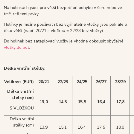
Na holinkách jsou, pro větší bezpečí při pohybu v šeru nebo ve
tmě, reflexní prvky.
Holínky je možné používat i bez vyjímatelné vložky, jsou pak ale o
číslo větší (např. 20/21 s vložkou = 22/23 bez vložky).
Do holinek bez zateplovací vložky je vhodné dokoupit obyčejné
vložky do bot
.
Délka vnitřní stélky:
Velikost (EUR)
20/21
22/23
24/25
26/27
28/29
Délka vnitřní
stélky
(cm)
13,0
14,3
15,5
16,4
17,8
S VLOŽKOU
Délka vnitřní
stélky (cm)
13,9
15,1
16,4
17,5
18,8