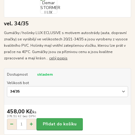
vel. 34/35
Gumáčky / holinky LUX ECLUSIVE s motivem autostrády (auta, dopravní
značky) se vyrábějí ve velikostech 20/21-34/35 a jsou vyrobeny z vysoce
kvalitního PVC. Holinky mají vnitřní zateplenou vložku, kterou lze prát v
pračce na 40°C. Gumáčky jsou za příznivou cenu a jsou kvalitne
zpracované a mají krásn...
celý popis
Dostupnost
skladem
Velikosti bot
458,00 Kč
/
ks
378,51 Kč
bez DPH
Přidat do košíku