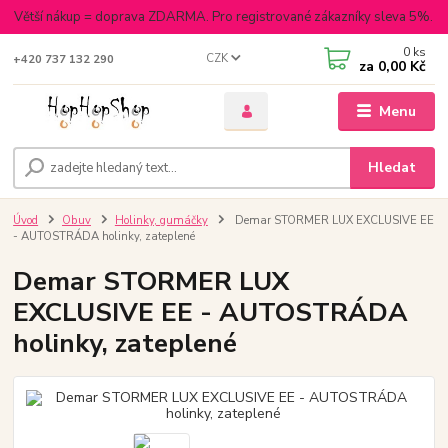
Větší nákup = doprava ZDARMA. Pro registrované zákazníky sleva 5%.
0
ks
CZK
+420 737 132 290
za
0,00 Kč
Menu
Hledat
Úvod
Obuv
Holinky, gumáčky
Demar STORMER LUX EXCLUSIVE EE
- AUTOSTRÁDA holinky, zateplené
Demar STORMER LUX
EXCLUSIVE EE - AUTOSTRÁDA
holinky, zateplené