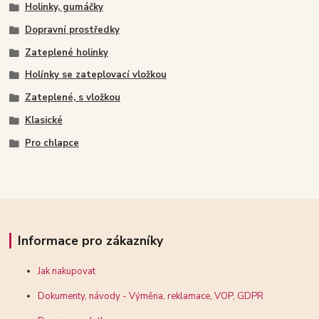
Holinky, gumáčky
Dopravní prostředky
Zateplené holinky
Holínky se zateplovací vložkou
Zateplené, s vložkou
Klasické
Pro chlapce
Informace pro zákazníky
Jak nakupovat
Dokumenty, návody - Výměna, reklamace, VOP, GDPR