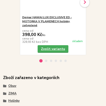
Demar HAWAI LUX EXCLUSIVE ED -
Demar STOR
MOTORKA V PLAMENECH holinky,
MOTORKA ho
zateplené
cena od
cena od
398,00 Kč
389,00 K
/
ks
cena od
cena od
skladem
328,93 Kč
bez DPH
321,49 Kč
be
Zvolit variantu
Zboží zařazeno v kategoriích
Obuv
ZIMA
Holínky