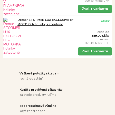
328,93 Kč
bez DPH
Zvolit variantu
Demar STORMER LUX EXCLUSIVE EF -
skladem
MOTORKA holinky, zateplené
cena od
389,00 Kč
/
ks
cena od
321,49 Kč
bez DPH
Zvolit variantu
Veškeré položky skladem
rychlé odeslání
Kvalita prověřená zákazníky
za svoje produkty ručíme
Bezproblémová výměna
když zboží nesedí