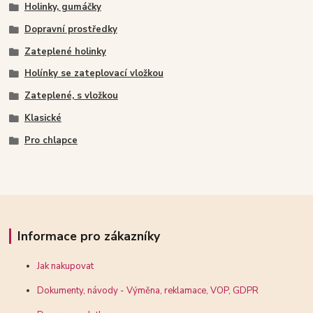
Holinky, gumáčky
Dopravní prostředky
Zateplené holinky
Holínky se zateplovací vložkou
Zateplené, s vložkou
Klasické
Pro chlapce
Informace pro zákazníky
Jak nakupovat
Dokumenty, návody - Výměna, reklamace, VOP, GDPR