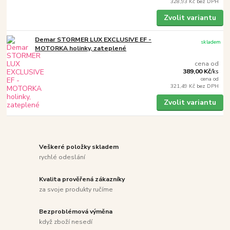
328,93 Kč
bez DPH
Zvolit variantu
Demar STORMER LUX EXCLUSIVE EF -
skladem
MOTORKA holinky, zateplené
cena od
389,00 Kč
/
ks
cena od
321,49 Kč
bez DPH
Zvolit variantu
Veškeré položky skladem
rychlé odeslání
Kvalita prověřená zákazníky
za svoje produkty ručíme
Bezproblémová výměna
když zboží nesedí