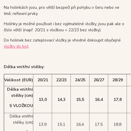
Na holinkách jsou, pro větší bezpečí při pohybu v šeru nebo ve
tmě, reflexní prvky.
Holínky je možné používat i bez vyjímatelné vložky, jsou pak ale o
číslo větší (např. 20/21 s vložkou = 22/23 bez vložky).
Do holinek bez zateplovací vložky je vhodné dokoupit obyčejné
vložky do bot
.
Délka vnitřní stélky:
Velikost (EUR)
20/21
22/23
24/25
26/27
28/29
Délka vnitřní
stélky
(cm)
13,0
14,3
15,5
16,4
17,8
S VLOŽKOU
Délka vnitřní
stélky (cm)
13,9
15,1
16,4
17,5
18,8