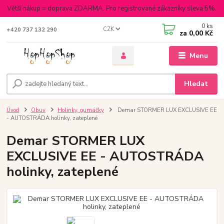
Větší nákup = doprava ZDARMA. Pro registrované zákazníky sleva 5%.
0
ks
CZK
+420 737 132 290
za
0,00 Kč
Menu
Hledat
Úvod
Obuv
Holinky, gumáčky
Demar STORMER LUX EXCLUSIVE EE
- AUTOSTRÁDA holinky, zateplené
Demar STORMER LUX
EXCLUSIVE EE - AUTOSTRÁDA
holinky, zateplené