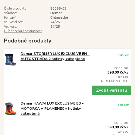
Číslo produktu:
80065-03
Výrobce:
Demar
Pohlaví:
Chlapecké
Velikosti bot:
24/25
Velikost:
24/25
Hlídat cenu / dostupnost
Podobné produkty
Demar STORMER LUX EXCLUSIVE EN -
skladem
AUTOSTRÁDA 2 holinky, zateplené
cena od
398,00 Kč
/
ks
cena od
328,93 Kč
bez DPH
Zvolit variantu
Demar HAWAI LUX EXCLUSIVE ED -
skladem
MOTORKA V PLAMENECH holinky,
zateplené
cena od
398,00 Kč
/
ks
cena od