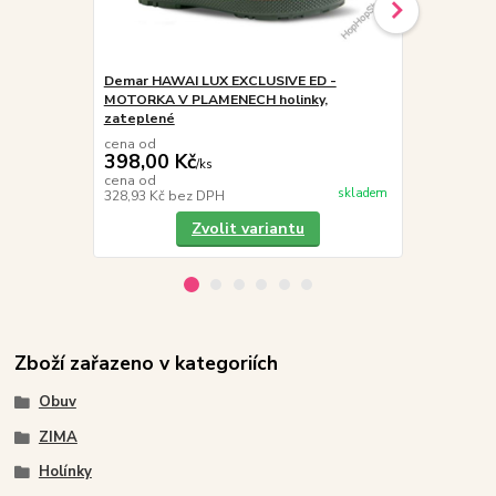
Demar HAWAI LUX EXCLUSIVE ED -
Demar STOR
MOTORKA V PLAMENECH holinky,
MOTORKA ho
zateplené
cena od
cena od
398,00 Kč
389,00 K
/
ks
cena od
cena od
skladem
328,93 Kč
bez DPH
321,49 Kč
be
Zvolit variantu
Zboží zařazeno v kategoriích
Obuv
ZIMA
Holínky