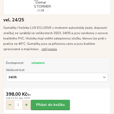
vel. 24/25
Gumáčky / holinky LUX ECLUSIVE s motivem autostrády (auta, dopravní
značky) se vyrábějí ve velikostech 20/21-34/35 a jsou vyrobeny z vysoce
kvalitního PVC. Holinky mají vnitřní zateplenou vložku, kterou lze prát v
pračce na 40°C. Gumáčky jsou za příznivou cenu a jsou kvalitne
zpracované a mají krásn...
celý popis
Dostupnost
skladem
Velikosti bot
398,00 Kč
/
ks
328,93 Kč
bez DPH
Přidat do košíku