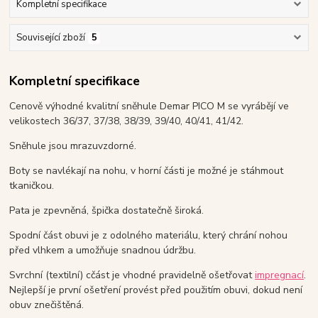
Kompletní specifikace
Související zboží
5
Kompletní specifikace
Cenově výhodné kvalitní sněhule Demar PICO M se vyrábějí ve
velikostech 36/37, 37/38, 38/39, 39/40, 40/41, 41/42.
Sněhule jsou mrazuvzdorné.
Boty se navlékají na nohu, v horní části je možné je stáhmout
tkaničkou.
Pata je zpevněná, špička dostatečně široká.
Spodní část obuvi je z odolného materiálu, který chrání nohou
před vlhkem a umožňuje snadnou údržbu.
Svrchní (textilní) cčást je vhodné pravidelně ošetřovat
impregnací
.
Nejlepší je první ošetření provést před použitím obuvi, dokud není
obuv znečištěná.