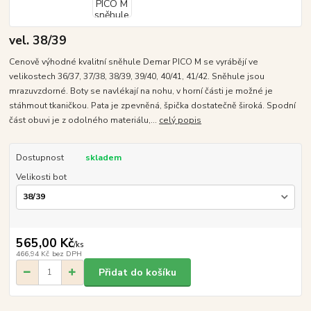
vel. 38/39
Cenově výhodné kvalitní sněhule Demar PICO M se vyrábějí ve
velikostech 36/37, 37/38, 38/39, 39/40, 40/41, 41/42. Sněhule jsou
mrazuvzdorné. Boty se navlékají na nohu, v horní části je možné je
stáhmout tkaničkou. Pata je zpevněná, špička dostatečně široká. Spodní
část obuvi je z odolného materiálu,...
celý popis
Dostupnost
skladem
Velikosti bot
565,00 Kč
/
ks
466,94 Kč
bez DPH
Přidat do košíku