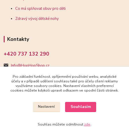
Co má splňovat obuv pro děti
Zdravý vývoj dětské nohy
Kontakty
+420 737 132 290
Info@HopHopShop.cz
Pro základní funkčnost, zpříjemnění používání webu, analytické
účely a v případě udělení souhlasu také pro účely cílení reklamy
využíváme soubory cookies. Nastavení vlastních preferencí
cookies můžete kdykoli upravit odkazem ve spodní části stránek.
Upravit sběr cookies.
Souhlasím
Nastavení
2018-2025 HopHopShop.cz
Souhlas můžete odmítnout
zde
.
Vytvořeno na
Eshop-rychle.cz