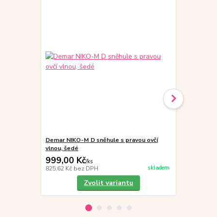
Demar NIKO-M D sněhule s pravou ovčí
SG SIGAL AQ
vlnou, šedé
impregnace
999,00 Kč
189,00 K
/
ks
skladem
825,62 Kč
bez DPH
156,20 Kč
be
Zvolit variantu