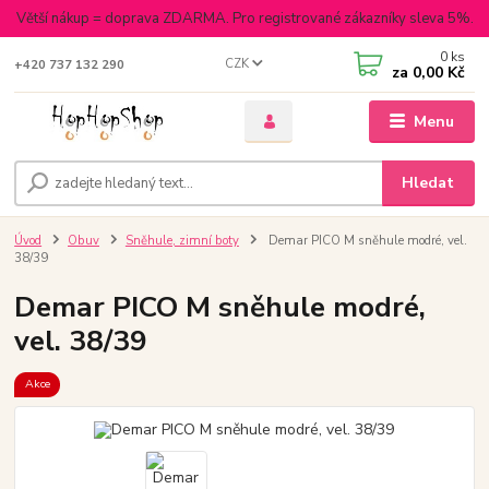
Větší nákup = doprava ZDARMA. Pro registrované zákazníky sleva 5%.
0
ks
CZK
+420 737 132 290
za
0,00 Kč
Menu
Hledat
Úvod
Obuv
Sněhule, zimní boty
Demar PICO M sněhule modré, vel.
38/39
Demar PICO M sněhule modré,
vel. 38/39
Akce