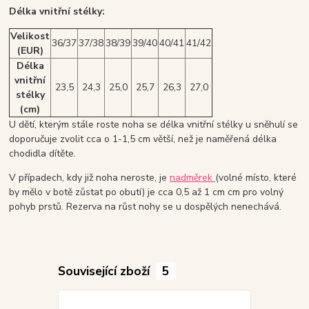
Délka vnitřní stélky:
Velikost
36/37
37/38
38/39
39/40
40/41
41/42
(EUR)
Délka
vnitřní
23,5
24,3
25,0
25,7
26,3
27,0
stélky
(cm)
U dětí, kterým stále roste noha se délka vnitřní stélky u sněhulí se
doporučuje zvolit cca o 1-1,5 cm větší, než je naměřená délka
chodidla dítěte.
V případech, kdy již noha neroste, je
nadměrek
(volné místo, které
by mělo v botě zůstat po obutí) je cca 0,5 až 1 cm cm pro volný
pohyb prstů. Rezerva na růst nohy se u dospělých nenechává.
Související zboží
5