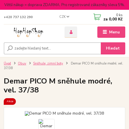
Větší nákup = doprava ZDARMA. Pro registrované zákazníky sleva 5%.
0
ks
CZK
+420 737 132 290
za
0,00 Kč
Menu
Hledat
Úvod
Obuv
Sněhule, zimní boty
Demar PICO M sněhule modré, vel.
37/38
Demar PICO M sněhule modré,
vel. 37/38
Akce