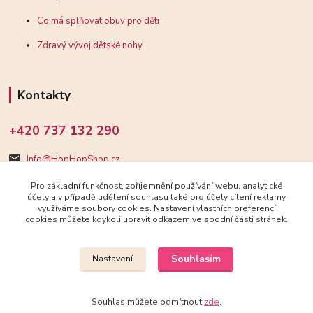
Co má splňovat obuv pro děti
Zdravý vývoj dětské nohy
Kontakty
+420 737 132 290
Info@HopHopShop.cz
Pro základní funkčnost, zpříjemnění používání webu, analytické
účely a v případě udělení souhlasu také pro účely cílení reklamy
využíváme soubory cookies. Nastavení vlastních preferencí
cookies můžete kdykoli upravit odkazem ve spodní části stránek.
Upravit sběr cookies.
Souhlasím
Nastavení
2018-2025 HopHopShop.cz
Souhlas můžete odmítnout
zde
.
Vytvořeno na
Eshop-rychle.cz