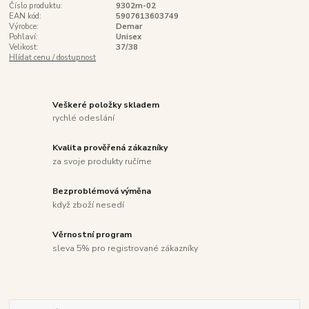
Číslo produktu:
9302m-02
EAN kód:
5907613603749
Výrobce:
Demar
Pohlaví:
Unisex
Velikost:
37/38
Hlídat cenu / dostupnost
Veškeré položky skladem
rychlé odeslání
Kvalita prověřená zákazníky
za svoje produkty ručíme
Bezproblémová výměna
když zboží nesedí
Věrnostní program
sleva 5% pro registrované zákazníky