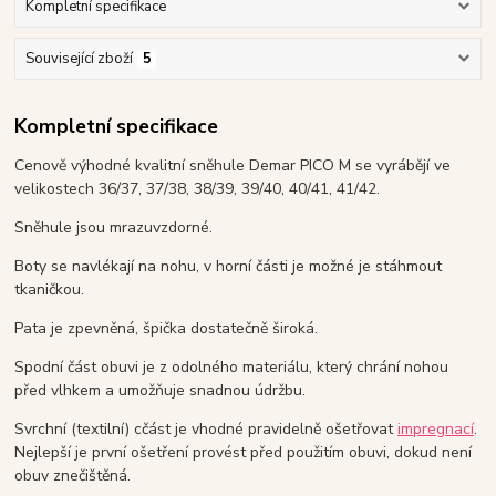
Kompletní specifikace
Související zboží
5
Kompletní specifikace
Cenově výhodné kvalitní sněhule Demar PICO M se vyrábějí ve
velikostech 36/37, 37/38, 38/39, 39/40, 40/41, 41/42.
Sněhule jsou mrazuvzdorné.
Boty se navlékají na nohu, v horní části je možné je stáhmout
tkaničkou.
Pata je zpevněná, špička dostatečně široká.
Spodní část obuvi je z odolného materiálu, který chrání nohou
před vlhkem a umožňuje snadnou údržbu.
Svrchní (textilní) cčást je vhodné pravidelně ošetřovat
impregnací
.
Nejlepší je první ošetření provést před použitím obuvi, dokud není
obuv znečištěná.