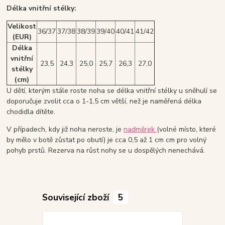
Délka vnitřní stélky:
Velikost
36/37
37/38
38/39
39/40
40/41
41/42
(EUR)
Délka
vnitřní
23,5
24,3
25,0
25,7
26,3
27,0
stélky
(cm)
U dětí, kterým stále roste noha se délka vnitřní stélky u sněhulí se
doporučuje zvolit cca o 1-1,5 cm větší, než je naměřená délka
chodidla dítěte.
V případech, kdy již noha neroste, je
nadměrek
(volné místo, které
by mělo v botě zůstat po obutí) je cca 0,5 až 1 cm cm pro volný
pohyb prstů. Rezerva na růst nohy se u dospělých nenechává.
Související zboží
5