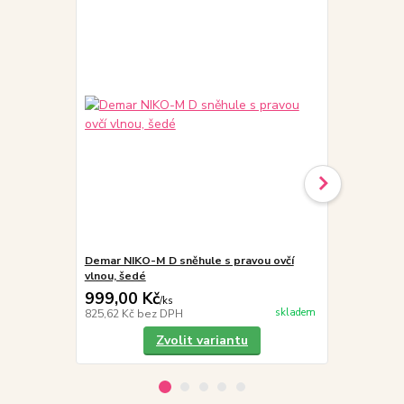
Demar NIKO-M D sněhule s pravou ovčí
SG SIGAL AQ
vlnou, šedé
impregnace
999,00 Kč
189,00 K
/
ks
skladem
825,62 Kč
bez DPH
156,20 Kč
be
Zvolit variantu