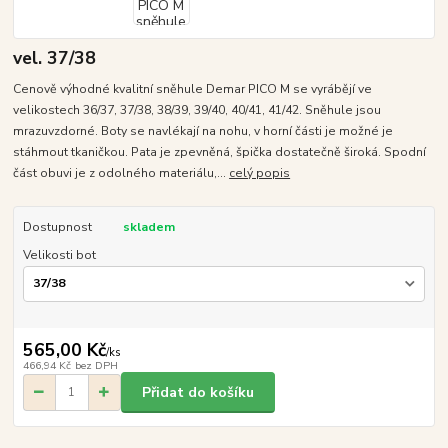
vel. 37/38
Cenově výhodné kvalitní sněhule Demar PICO M se vyrábějí ve
velikostech 36/37, 37/38, 38/39, 39/40, 40/41, 41/42. Sněhule jsou
mrazuvzdorné. Boty se navlékají na nohu, v horní části je možné je
stáhmout tkaničkou. Pata je zpevněná, špička dostatečně široká. Spodní
část obuvi je z odolného materiálu,...
celý popis
Dostupnost
skladem
Velikosti bot
565,00 Kč
/
ks
466,94 Kč
bez DPH
Přidat do košíku