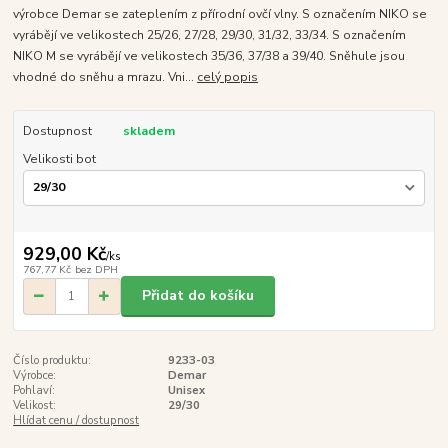
výrobce Demar se zateplením z přírodní ovčí vlny. S označením NIKO se
vyrábějí ve velikostech 25/26, 27/28, 29/30, 31/32, 33/34. S označením
NIKO M se vyrábějí ve velikostech 35/36, 37/38 a 39/40. Sněhule jsou
vhodné do sněhu a mrazu. Vni...
celý popis
Dostupnost
skladem
Velikosti bot
929,00 Kč
/
ks
767,77 Kč
bez DPH
Přidat do košíku
Číslo produktu:
9233-03
Výrobce:
Demar
Pohlaví:
Unisex
Velikost:
29/30
Hlídat cenu / dostupnost