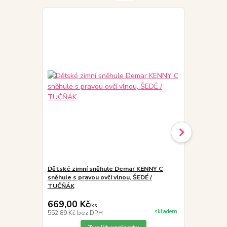
Dětské zimní sněhule Demar KENNY C
Dětské zimn
sněhule s pravou ovčí vlnou, ŠEDÉ /
sněhule s pr
TUČŇÁK
SNOW
669,00 Kč
769,00 K
/
ks
skladem
552,89 Kč
bez DPH
635,54 Kč
be