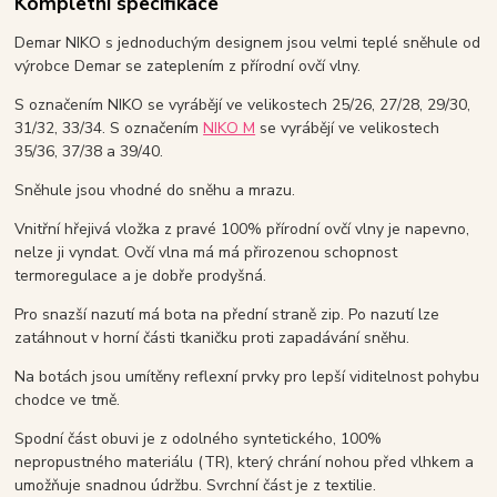
Kompletní specifikace
Demar NIKO s jednoduchým designem jsou velmi teplé sněhule od
výrobce Demar se zateplením z přírodní ovčí vlny.
S označením NIKO se vyrábějí ve velikostech 25/26, 27/28, 29/30,
31/32, 33/34. S označením
NIKO M
se vyrábějí ve velikostech
35/36, 37/38 a 39/40.
Sněhule jsou vhodné do sněhu a mrazu.
Vnitřní hřejivá vložka z pravé 100% přírodní ovčí vlny je napevno,
nelze ji vyndat. Ovčí vlna má má přirozenou schopnost
termoregulace a je dobře prodyšná.
Pro snazší nazutí má bota na přední straně zip. Po nazutí lze
zatáhnout v horní části tkaničku proti zapadávání sněhu.
Na botách jsou umítěny reflexní prvky pro lepší viditelnost pohybu
chodce ve tmě.
Spodní část obuvi je z odolného syntetického, 100%
nepropustného materiálu (TR), který chrání nohou před vlhkem a
umožňuje snadnou údržbu. Svrchní část je z textilie.