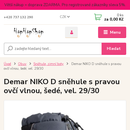
Větší nákup = doprava ZDARMA. Pro registrované zákazníky sleva 5%.
0
ks
CZK
+420 737 132 290
za
0,00 Kč
Menu
Hledat
Úvod
Obuv
Sněhule, zimní boty
Demar NIKO D sněhule s pravou
ovčí vlnou, šedé, vel. 29/30
Demar NIKO D sněhule s pravou
ovčí vlnou, šedé, vel. 29/30