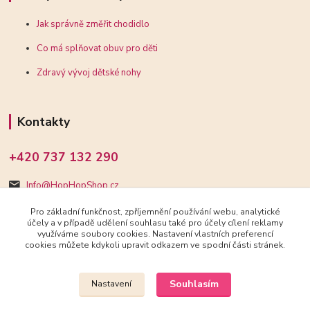
Jak správně změřit chodidlo
Co má splňovat obuv pro děti
Zdravý vývoj dětské nohy
Kontakty
+420 737 132 290
Info@HopHopShop.cz
Pro základní funkčnost, zpříjemnění používání webu, analytické
účely a v případě udělení souhlasu také pro účely cílení reklamy
využíváme soubory cookies. Nastavení vlastních preferencí
cookies můžete kdykoli upravit odkazem ve spodní části stránek.
Upravit sběr cookies.
Souhlasím
Nastavení