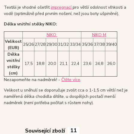
Textilii je vhodné ošetřit
impregnací
pro větší odolnost vlhkosti a
vodě (optimálně před prvním nošení, než jsou boty ušpiněné).
Délka vnitřní stélky NIKO:
NIKO
NIKO M
Velikost
25/26
27/28
29/30
31/32
33/34
35/36
37/38
39/40
(EUR)
Délka
vnitřní
17,5
18,8
20,0
21,1
22,4
23,6
24,8
26,0
stélky
(cm)
Nezapomeňte na nadměrek! -
Čtěte více
.
Velikost u sněhulí se doporučuje zvolit cca o 1-1,5 cm větší než je
naměřená délka chodidla dítěte, u dospělých postačí menší
nadměrek (není potřeba počítat s růstem nohy).
Související zboží
11