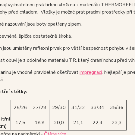
ají vyjímatelnou praktickou vložkou z materiálu THERMOREFLEX z
ohy před chladem. Vložky je možné prát pracími prostředky při 
é nazouvání jsou boty opatřeny zipem.
pevněná, špička dostatečně široká.
 jsou umístěny reflexní prvek pro větší bezpečnost pohybu v šer
st obuvi je z odolného materiálu TR, který chrání nohou před v
kaninu je vhodné pravidelně ošetřovat
impregnací
. Nejlepší je pr
á.
itřní stélky:
t
25/26
27/28
29/30
31/32
33/34
35/36
itřní
17,5
18,8
20,0
21,1
22,4
23,3
cm)
ňte na nadměrek! -
Čtěte více
.