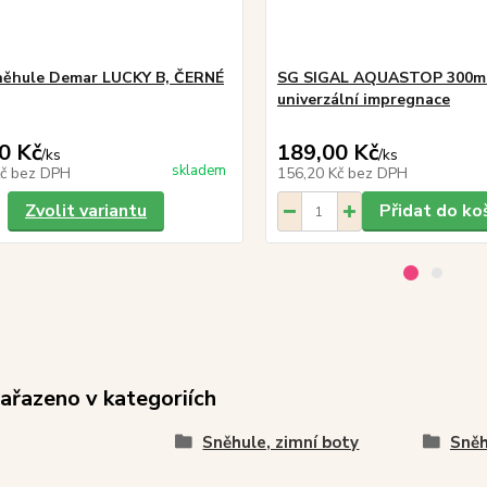
něhule Demar LUCKY B, ČERNÉ
SG SIGAL AQUASTOP 300ml
univerzální impregnace
0 Kč
189,00 Kč
/
ks
/
ks
skladem
Kč
bez DPH
156,20 Kč
bez DPH
Zvolit variantu
Přidat do ko
zařazeno v kategoriích
Sněhule, zimní boty
Sněh