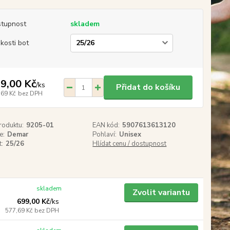
tupnost
skladem
ikosti bot
9,00 Kč
/
ks
Přidat do košíku
,69 Kč
bez DPH
roduktu:
9205-01
EAN kód:
5907613613120
e:
Demar
Pohlaví:
Unisex
t:
25/26
Hlídat cenu / dostupnost
skladem
Zvolit variantu
699,00 Kč
/
ks
577,69 Kč
bez DPH