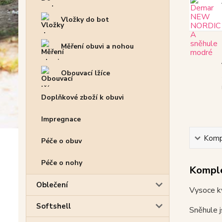
Vložky do bot
Měření obuvi a nohou
Obouvací lžíce
Doplňkové zboží k obuvi
Impregnace
Kompl
Péče o obuv
Péče o nohy
Komple
Oblečení
Vysoce k
Softshell
Sněhule j