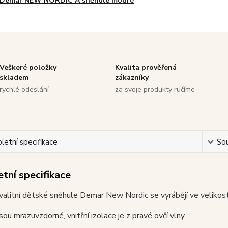
Demar NEW NORDIC A sněhule modré
Veškeré položky
Kvalita prověřená
skladem
zákazníky
rychlé odeslání
za svoje produkty ručíme
etní specifikace
Sou
tní specifikace
valitní dětské sněhule Demar New Nordic se vyrábějí ve velikos
sou mrazuvzdorné, vnitřní izolace je z pravé ovčí vlny.