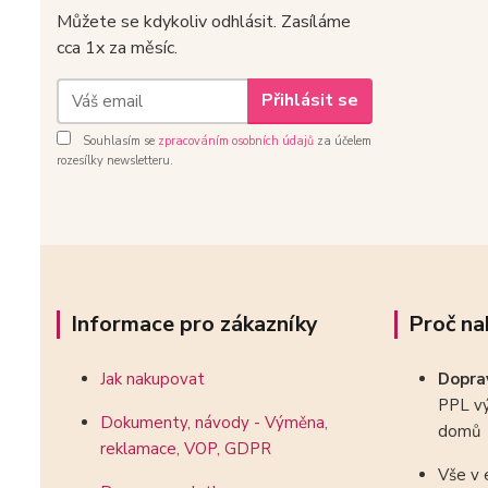
Můžete se kdykoliv odhlásit. Zasíláme
cca 1x za měsíc.
Přihlásit se
Souhlasím se
zpracováním osobních údajů
za účelem
rozesílky newsletteru.
Informace pro zákazníky
Proč na
Jak nakupovat
Dopr
PPL vý
Dokumenty, návody - Výměna,
domů
reklamace, VOP, GDPR
Vše v 