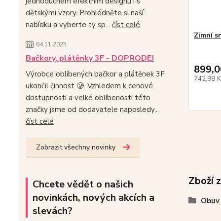
jednoduchém efektním designu i s
dětskými vzory. Prohlédněte si naší
nabídku a vyberte ty sp...
číst celé
Zimní s
04.11.2025
Bačkory, plátěnky 3F - DOPRODEJ
899,0
Výrobce oblíbených bačkor a plátěnek 3F
742,98 
ukončil činnost 🥲. Vzhledem k cenové
dostupnosti a velké oblíbenosti této
značky jsme od dodavatele naposledy...
číst celé
Zobrazit všechny novinky
Zboží 
Chcete vědět o našich
novinkách, nových akcích a
Obuv
slevách?