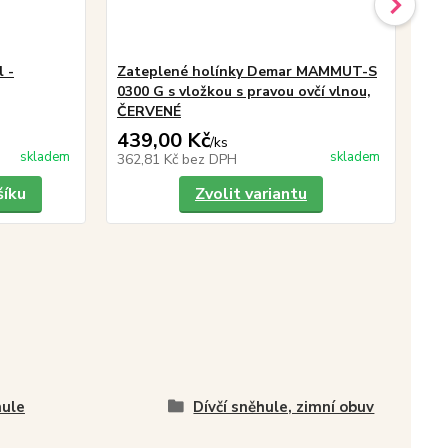
 -
Zateplené holínky Demar MAMMUT-S
MA
0300 G s vložkou s pravou ovčí vlnou,
dě
ČERVENÉ
439,00 Kč
43
/
ks
skladem
skladem
362,81 Kč
bez DPH
36
šíku
Zvolit variantu
ule
Dívčí sněhule, zimní obuv