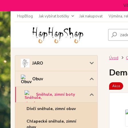
Vě
HopBlog
Jak vybírat botičky
Jak nakupovat
Výměna, re
Úvod
JARO
Dem
Obuv
Akce
Sněhule, zimní boty
Dívčí sněhule, zimní obuv
Chlapecké sněhule, zimní
obuv