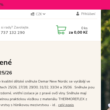
5%.
Přihlášení
CZK
 si rady? Zavolejte.
0
ks
za
0,00 Kč
 737 132 290
ené
 25/26
 kvalitní dětské sněhule Demar New Nordic se vyrábějí ve
stech 25/26, 27/28, 29/30, 31/32, 33/34 a 35/36 . Sněhule jsou
dorné, vnitřní izolace je z pravé ovčí vlny. Sněhule mají
telnou praktickou vložkou z materiálu THERMOREFLEX z
 vrstvy s hliníkovou mezivrstvou - id...
celý popis