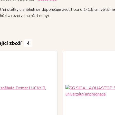
třní stélky u sněhulí se doporučuje zvolit cca o 1-1,5 cm větší 
chůzi a rezerva na růst nohy).
jící zboží
4