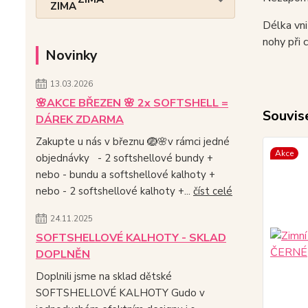
Délka vni
nohy při 
Novinky
13.03.2026
🌸AKCE BŘEZEN 🌸 2x SOFTSHELL =
Souvise
DÁREK ZDARMA
Zakupte u nás v březnu 🪺🌸v rámci jedné
Akce
objednávky - 2 softshellové bundy +
nebo - bundu a softshellové kalhoty +
nebo - 2 softshellové kalhoty +...
číst celé
24.11.2025
SOFTSHELLOVÉ KALHOTY - SKLAD
DOPLNĚN
Doplnili jsme na sklad dětské
SOFTSHELLOVÉ KALHOTY Gudo v