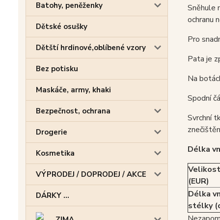
Batohy, peněženky
Sněhule m
ochranu n
Dětské osušky
Pro snadn
Dětští hrdinové,oblíbené vzory
Pata je z
Bez potisku
Na botách
Maskáče, army, khaki
Spodní čá
Bezpečnost, ochrana
Svrchní t
znečištěn
Drogerie
Délka vn
Kosmetika
Velikos
VÝPRODEJ / DOPRODEJ / AKCE
(EUR)
Délka vn
DÁRKY ...
stélky (
Nezapome
ZIMA