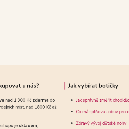
kupovat u nás?
Jak vybírat botičky
ava
nad 1 300 Kč
zdarma
do
Jak správně změřit chodidl
dejních míst, nad 1800 Kč až
Co má splňovat obuv pro d
Zdravý vývoj dětské nohy
eshopu je
skladem
,