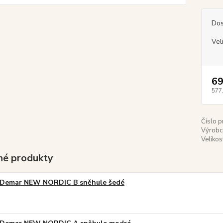
Dos
Vel
69
577
Číslo p
Výrobc
Velikos
é produkty
Demar NEW NORDIC B sněhule šedé