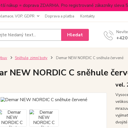
tší nákup = doprava ZDARMA. Pro registrované zákazníky sleva 
klamace, VOP, GDPR
Doprava a platba
Kontakty
Nevíte
Hledat
+420
Obuv
Sněhule, zimní boty
Demar NEW NORDIC C sněhule červené
ar NEW NORDIC C sněhule červ
vel.
Vysoce
veliko
mrazuvz
vyjíma
dvojité