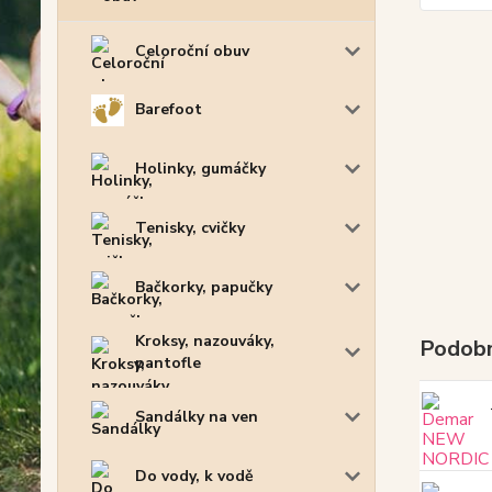
Celoroční obuv
Barefoot
Holinky, gumáčky
Tenisky, cvičky
Bačkorky, papučky
Kroksy, nazouváky,
Podobn
pantofle
Sandálky na ven
Do vody, k vodě