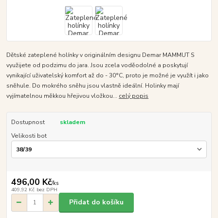
Dětské zateplené holínky v originálním designu Demar MAMMUT S
využijete od podzimu do jara. Jsou zcela voděodolné a poskytují
vynikající uživatelský komfort až do - 30°C, proto je možné je využít i jako
sněhule. Do mokrého sněhu jsou vlastně ideální. Holinky mají
vyjímatelnou měkkou hřejivou vložkou...
celý popis
Dostupnost
skladem
Velikosti bot
496,00 Kč
/
ks
409,92 Kč
bez DPH
Přidat do košíku