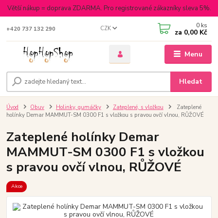
Větší nákup = doprava ZDARMA. Pro registrované zákazníky sleva 5%.
0
ks
CZK
+420 737 132 290
za
0,00 Kč
Menu
Hledat
Úvod
Obuv
Holinky, gumáčky
Zateplené, s vložkou
Zateplené
holínky Demar MAMMUT-SM 0300 F1 s vložkou s pravou ovčí vlnou, RŮŽOVÉ
Zateplené holínky Demar
MAMMUT-SM 0300 F1 s vložkou
s pravou ovčí vlnou, RŮŽOVÉ
Akce