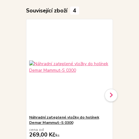
Související zboží
4
Náhradní zateplené vložky do holínek
MALFINI Fro
Demar Mammut-S 0300
dětská, růž
cena od
269,00 Kč
/
ks