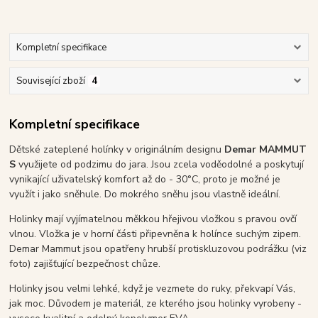
Kompletní specifikace
Související zboží
4
Kompletní specifikace
Dětské zateplené holínky v originálním designu
Demar MAMMUT
S
využijete od podzimu do jara. Jsou zcela voděodolné a poskytují
vynikající uživatelský komfort až do - 30°C, proto je možné je
využít i jako sněhule. Do mokrého sněhu jsou vlastně ideální.
Holinky mají vyjímatelnou měkkou hřejivou vložkou s pravou ovčí
vlnou. Vložka je v horní části připevněna k holínce suchým zipem.
Demar Mammut jsou opatřeny hrubší protiskluzovou podrážku (viz
foto) zajišťující bezpečnost chůze.
Holinky jsou velmi lehké, když je vezmete do ruky, překvapí Vás,
jak moc. Důvodem je materiál, ze kterého jsou holinky vyrobeny -