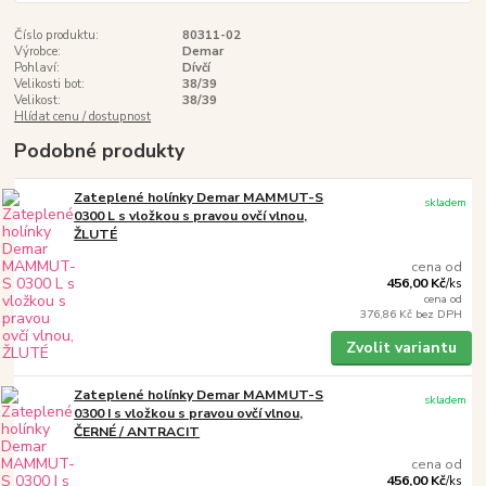
Číslo produktu:
80311-02
Výrobce:
Demar
Pohlaví:
Dívčí
Velikosti bot:
38/39
Velikost:
38/39
Hlídat cenu / dostupnost
Podobné produkty
Zateplené holínky Demar MAMMUT-S
skladem
0300 L s vložkou s pravou ovčí vlnou,
ŽLUTÉ
cena od
456,00 Kč
/
ks
cena od
376,86 Kč
bez DPH
Zvolit variantu
Zateplené holínky Demar MAMMUT-S
skladem
0300 I s vložkou s pravou ovčí vlnou,
ČERNÉ / ANTRACIT
cena od
456,00 Kč
/
ks