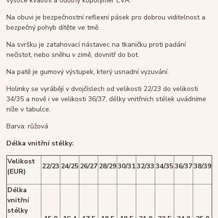
vysoce kvalitní a odolný kopolymer EVA.
Na obuvi je bezpečnostní reflexní pásek pro dobrou viditelnost a
bezpečný pohyb dítěte ve tmě.
Na svršku je zatahovací nástavec na tkaničku proti padání
nečistot, nebo sněhu v zimě, dovnitř do bot.
Na patě je gumový výstupek, který usnadní vyzuvání.
Holinky se vyrábějí v dvojčíslech od velikosti 22/23 do velikosti
34/35 a nově i ve velikosti 36/37, délky vnitřních stélek uvádníme
níže v tabulce.
Barva: růžová
Délka vnitřní stélky:
Velikost
22/23
24/25
26/27
28/29
30/31
32/33
34/35
36/37
38/39
(EUR)
Délka
vnitřní
stélky