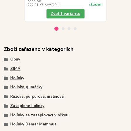
439,00 K
cena od
skladem
222,31 Kč
bez DPH
362,81 Kč
be
Zvolit variantu
Zboží zařazeno v kategoriích
Obuv
ZIMA
Holínky
Holinky, gumáčky
Růžová, purpurová, malinová
Zateplené holinky
Holínky se zateplovací vložkou
Holínky Demar Mammut