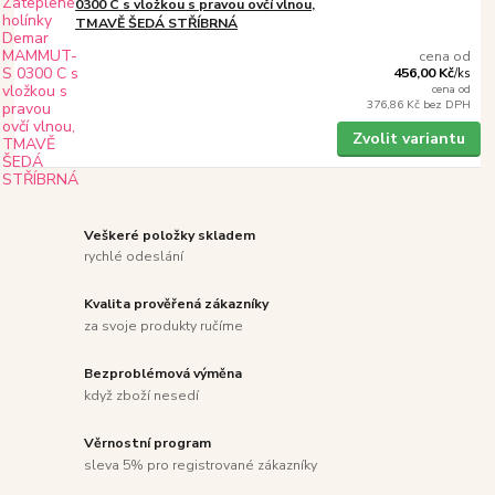
0300 C s vložkou s pravou ovčí vlnou,
TMAVĚ ŠEDÁ STŘÍBRNÁ
cena od
456,00 Kč
/
ks
cena od
376,86 Kč
bez DPH
Zvolit variantu
Veškeré položky skladem
rychlé odeslání
Kvalita prověřená zákazníky
za svoje produkty ručíme
Bezproblémová výměna
když zboží nesedí
Věrnostní program
sleva 5% pro registrované zákazníky