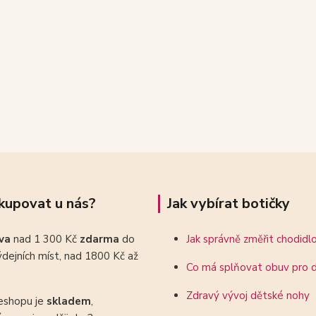
kupovat u nás?
Jak vybírat botičky
ava
nad 1 300 Kč
zdarma
do
Jak správně změřit chodidl
dejních míst, nad 1800 Kč až
Co má splňovat obuv pro d
Zdravý vývoj dětské nohy
eshopu je
skladem
,