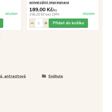
univerzální impregnace
dět
189,00 Kč
35
/
ks
skladem
skladem
156,20 Kč
bez DPH
29
Přidat do košíku
á, antracitová
Sněhule