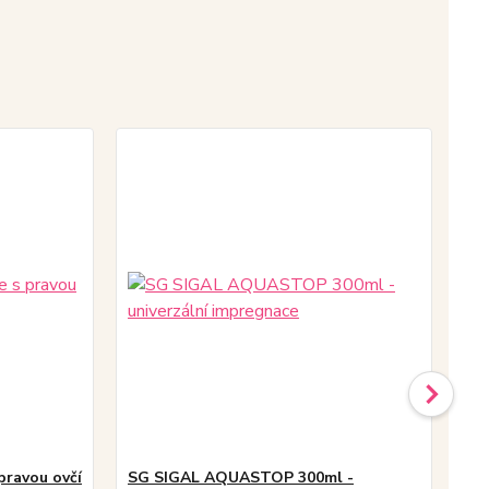
pravou ovčí
SG SIGAL AQUASTOP 300ml -
MA