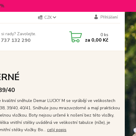
5%.
Přihlášení
CZK
 si rady? Zavolejte.
0
ks
za
0,00 Kč
 737 132 290
ČERNÉ
 39/40
 kvalitní sněhule Demar LUCKY M se vyrábějí ve velikostech
/38, 39/40, 40/41. Sněhule jsou mrazuvzdorné a mají praktickou
telnou vložkou. Boty nejsou určené k nošení bez této vložky,
élka vnitřní stélky uváděná ve velikostní tabulce (níže), je
nitřní stélky vložky. Bo...
celý popis