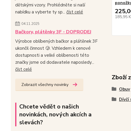
ponožky
dětskými vzory. Prohlédněte si naší
225,0
nabídku a vyberte ty sp...
číst celé
185,95 
04.11.2025
Bačkory, plátěnky 3F - DOPRODEJ
Výrobce oblíbených bačkor a plátěnek 3F
ukončil činnost 🥲. Vzhledem k cenové
dostupnosti a velké oblíbenosti této
značky jsme od dodavatele naposledy...
číst celé
Zboží 
Zobrazit všechny novinky
Obuv
Dívčí
Chcete vědět o našich
novinkách, nových akcích a
slevách?