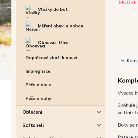
Vložky do bot
Měření obuvi a nohou
Obouvací lžíce
Doplňkové zboží k obuvi
Kompl
Impregnace
Komple
Péče o obuv
Vysoce k
Péče o nohy
Sněhule j
Oblečení
vnitřní st
Boty se n
Softshell
Pata je z