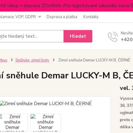
tší nákup = doprava ZDARMA. Pro registrované zákazníky sleva 
klamace, VOP, GDPR
Doprava a platba
Kontakty
Nevíte
Hledat
+420
Obuv
Sněhule, zimní boty
Zimní sněhule Demar LUCKY-M B, ČERNÉ
í sněhule Demar LUCKY-M B, 
vel.
Vysoce
36, 37
vyjíma
proto d
délka v