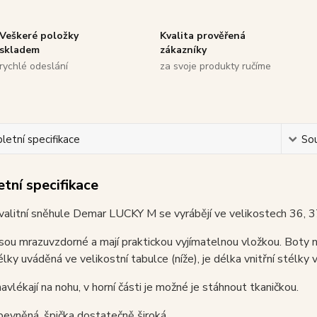
Veškeré položky
Kvalita prověřená
skladem
zákazníky
rychlé odeslání
za svoje produkty ručíme
etní specifikace
Sou
tní specifikace
valitní sněhule Demar LUCKY M se vyrábějí ve velikostech 36, 
sou mrazuvzdorné a mají praktickou vyjímatelnou vložkou. Boty n
élky uváděná ve velikostní tabulce (níže), je délka vnitřní stélky 
avlékají na nohu, v horní části je možné je stáhnout tkaničkou.
pevněná, špička dostatečně široká.