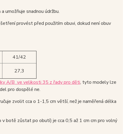
m a umožňuje snadnou údržbu.
í ošetření provést před použitím obuvi, dokud není obuv
41/42
27,3
y A/B ve velikosti 35 z řady pro děti
, tyto modely lze
del pro dospělé ne.
učuje zvolit cca o 1-1,5 cm větší, než je naměřená délka
o v botě zůstat po obutí) je cca 0,5 až 1 cm cm pro volný