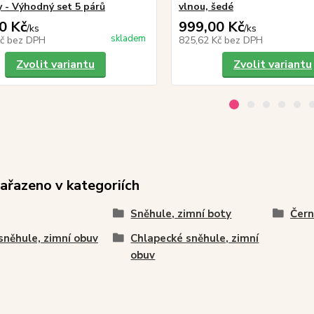
 - Výhodný set 5 párů
vlnou, šedé
0 Kč
999,00 Kč
/
ks
/
ks
skladem
Kč
bez DPH
825,62 Kč
bez DPH
Zvolit variantu
Zvolit variantu
zařazeno v kategoriích
Sněhule, zimní boty
Čern
 sněhule, zimní obuv
Chlapecké sněhule, zimní
obuv