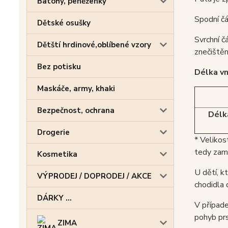
Batohy, peněženky
Spodní čá
Dětské osušky
Svrchní č
Dětští hrdinové,oblíbené vzory
znečištěn
Bez potisku
Délka vn
Maskáče, army, khaki
Bezpečnost, ochrana
Délka
Drogerie
* Velikos
tedy zamě
Kosmetika
U dětí, k
VÝPRODEJ / DOPRODEJ / AKCE
chodidla 
DÁRKY ...
V případe
pohyb prs
ZIMA