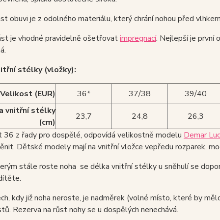
st obuvi je z odolného materiálu, který chrání nohou před vlhke
ást je vhodné pravidelně ošetřovat
impregnací
. Nejlepší je prvn
á.
itřní stélky (vložky):
Velikost (EUR)
36*
37/38
39/40
 vnitřní stélky
23,7
24,8
26,3
(cm)
t 36 z řady pro dospělé, odpovídá velikostně modelu
Demar Luck
nit. Dětské modely mají na vnitřní vložce vepředu rozparek, mo
terým stále roste noha se délka vnitřní stélky u sněhulí se dopor
dítěte.
ch, kdy již noha neroste, je nadměrek (volné místo, které by měl
tů. Rezerva na růst nohy se u dospělých nenechává.