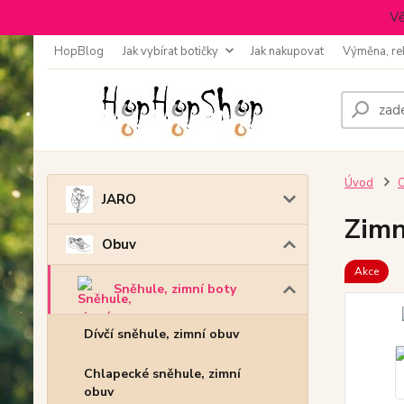
Vě
HopBlog
Jak vybírat botičky
Jak nakupovat
Výměna, re
Úvod
JARO
Zimn
Obuv
Akce
Sněhule, zimní boty
Dívčí sněhule, zimní obuv
Chlapecké sněhule, zimní
obuv