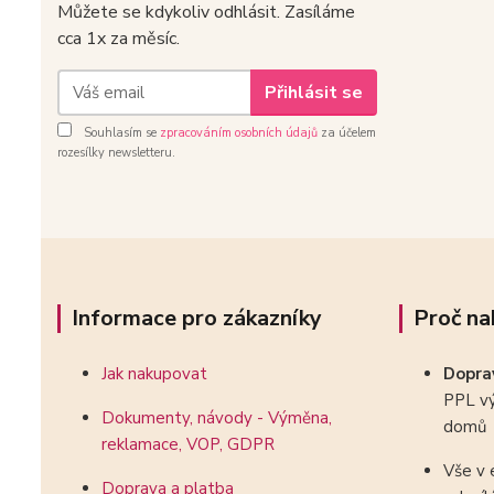
Můžete se kdykoliv odhlásit. Zasíláme
cca 1x za měsíc.
Přihlásit se
Souhlasím se
zpracováním osobních údajů
za účelem
rozesílky newsletteru.
Informace pro zákazníky
Proč na
Jak nakupovat
Dopr
PPL vý
Dokumenty, návody - Výměna,
domů
reklamace, VOP, GDPR
Vše v 
Doprava a platba