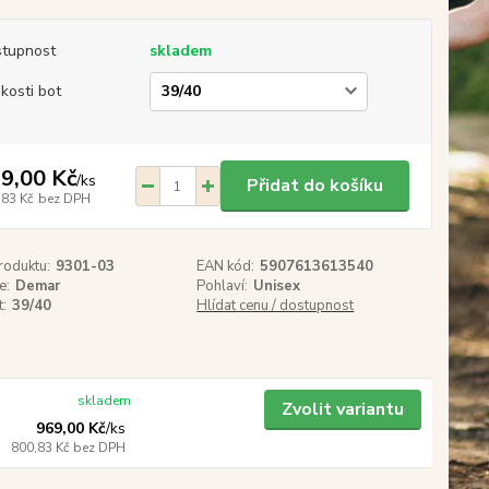
tupnost
skladem
ikosti bot
9,00 Kč
/
ks
Přidat do košíku
,83 Kč
bez DPH
roduktu:
9301-03
EAN kód:
5907613613540
e:
Demar
Pohlaví:
Unisex
t:
39/40
Hlídat cenu / dostupnost
skladem
Zvolit variantu
969,00 Kč
/
ks
800,83 Kč
bez DPH