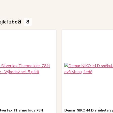
jící zboží
8
ilvertex Thermo kids 78N
Demar NIKO-M D sněhule s 