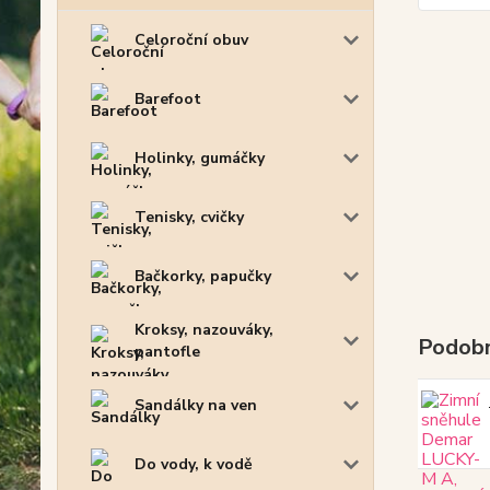
Celoroční obuv
Barefoot
Holinky, gumáčky
Tenisky, cvičky
Bačkorky, papučky
Kroksy, nazouváky,
Podobn
pantofle
Sandálky na ven
Do vody, k vodě