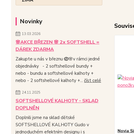
Novinky
Souvise
13.03.2026
🌸AKCE BŘEZEN 🌸 2x SOFTSHELL =
DÁREK ZDARMA
Zakupte u nás v březnu 🪺🌸v rámci jedné
objednávky - 2 softshellové bundy +
nebo - bundu a softshellové kalhoty +
nebo - 2 softshellové kalhoty +...
číst celé
24.11.2025
SOFTSHELLOVÉ KALHOTY - SKLAD
DOPLNĚN
Doplnili jsme na sklad dětské
SOFTSHELLOVÉ KALHOTY Gudo v
Novia S
jednoduchém efektním designu i s