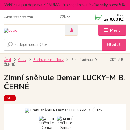
Větší nákup = doprava ZDARMA. Pro registrované zákazníky sleva 5%.
0
ks
CZK
+420 737 132 290
za
0,00 Kč
Menu
Hledat
Úvod
Obuv
Sněhule, zimní boty
Zimní sněhule Demar LUCKY-M B,
ČERNÉ
Zimní sněhule Demar LUCKY-M B,
ČERNÉ
Akce