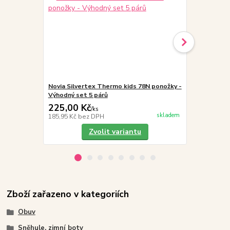
Novia Silvertex Thermo kids 78N ponožky -
Demar NIKO-
Výhodný set 5 párů
vlnou, šedé
225,00 Kč
999,00 K
/
ks
skladem
185,95 Kč
bez DPH
825,62 Kč
be
Zvolit variantu
Zboží zařazeno v kategoriích
Obuv
Sněhule, zimní boty