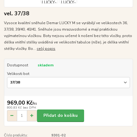
vel. 37/38
Vysoce kvalitní sněhule Demar LUCKY M se vyrábějí ve velikostech 36,
37/38, 39/40, 40/41. Sněhule jsou mrazuvzdorné a mají praktickou
vyjímatelnou vložkou. Boty nejsou určené k nošení bez této vložky, proto
délka vnitřní stélky uváděná ve velikostní tabulce (níže), je délka vnitřní
stélky vložky. Bo...
celý popis
Dostupnost
skladem
Velikosti bot
969,00 Kč
/
ks
800,83 Kč
bez DPH
Přidat do košíku
Číslo produktu:
9301-02