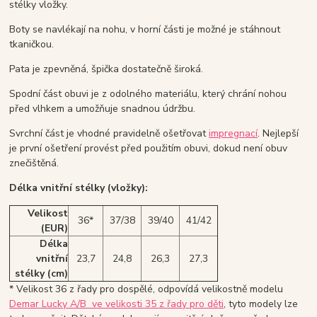
stélky vložky.
Boty se navlékají na nohu, v horní části je možné je stáhnout
tkaničkou.
Pata je zpevněná, špička dostatečně široká.
Spodní část obuvi je z odolného materiálu, který chrání nohou
před vlhkem a umožňuje snadnou údržbu.
Svrchní část je vhodné pravidelně ošetřovat
impregnací
. Nejlepší
je první ošetření provést před použitím obuvi, dokud není obuv
znečištěná.
Délka vnitřní stélky (vložky):
Velikost
36*
37/38
39/40
41/42
(EUR)
Délka
vnitřní
23,7
24,8
26,3
27,3
stélky (cm)
* Velikost 36 z řady pro dospělé, odpovídá velikostně modelu
Demar Lucky A/B ve velikosti 35 z řady pro děti
, tyto modely lze