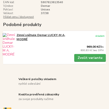
EAN kód:
5907613613540
Výrobce:
Demar
Pohlaví:
Unisex
Velikost:
37/38
Hlídat cenu / dostupnost
Podobné produkty
Zimní sněhule Demar LUCKY-M A,
skladem
MODRÉ
969,00 Kč
/
ks
800,83 Kč
bez DPH
Zvolit variantu
Veškeré položky skladem
rychlé odeslání
Kvalita prověřená zákazníky
za svoje produkty ručíme