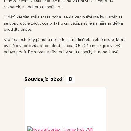
tedy zaměnit. Dětské modely mají na vnitřní vložce vepředu
rozparek, model pro dospělé ne.
U dětí, kterým stále roste noha se délka vnitřní stélky u sněhulí
se doporučuje zvolit cca o 1-1,5 cm větší, než je naměřená délka
chodidla dítěte.
V případech, kdy již noha neroste, je nadměrek (volné místo, které
by mělo v botě zůstat po obutí) je cca 0,5 až 1 cm cm pro volný
pohyb prstů. Rezerva na růst nohy se u dospělých nenechává.
Související zboží
8