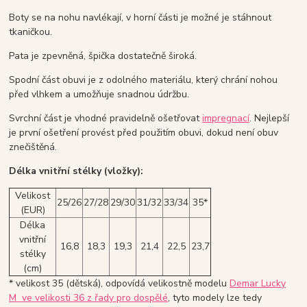
Boty se na nohu navlékají, v horní části je možné je stáhnout
tkaničkou.
Pata je zpevněná, špička dostatečně široká.
Spodní část obuvi je z odolného materiálu, který chrání nohou
před vlhkem a umožňuje snadnou údržbu.
Svrchní část je vhodné pravidelně ošetřovat
impregnací
. Nejlepší
je první ošetření provést před použitím obuvi, dokud není obuv
znečištěná.
Délka vnitřní stélky (vložky):
Velikost
25/26
27/28
29/30
31/32
33/34
35*
(EUR)
Délka
vnitřní
16,8
18,3
19,3
21,4
22,5
23,7
stélky
(cm)
* velikost 35 (dětská), odpovídá velikostně modelu
Demar Lucky
M ve velikosti 36 z řady pro dospělé
, tyto modely lze tedy