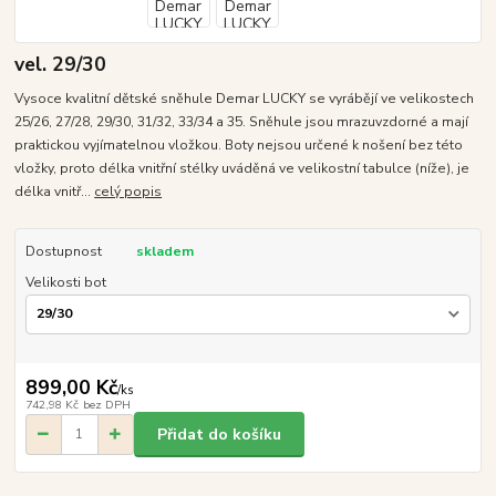
vel. 29/30
Vysoce kvalitní dětské sněhule Demar LUCKY se vyrábějí ve velikostech
25/26, 27/28, 29/30, 31/32, 33/34 a 35. Sněhule jsou mrazuvzdorné a mají
praktickou vyjímatelnou vložkou. Boty nejsou určené k nošení bez této
vložky, proto délka vnitřní stélky uváděná ve velikostní tabulce (níže), je
délka vnitř...
celý popis
Dostupnost
skladem
Velikosti bot
899,00 Kč
/
ks
742,98 Kč
bez DPH
Přidat do košíku