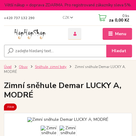
Větší nákup = doprava ZDARMA. Pro registrované zákazníky sleva 5%.
0
ks
CZK
+420 737 132 290
za
0,00 Kč
Menu
Hledat
Úvod
Obuv
Sněhule, zimní boty
Zimní sněhule Demar LUCKY A,
MODRÉ
Zimní sněhule Demar LUCKY A,
MODRÉ
Akce