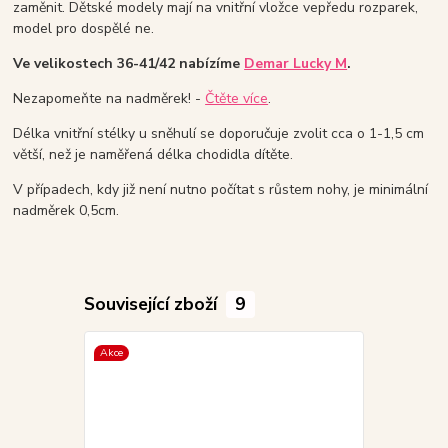
zaměnit. Dětské modely mají na vnitřní vložce vepředu rozparek,
model pro dospělé ne.
Ve velikostech 36-41/42 nabízíme
Demar Lucky M
.
Nezapomeňte na nadměrek! -
Čtěte více
.
Délka vnitřní stélky u sněhulí se doporučuje zvolit cca o 1-1,5 cm
větší, než je naměřená délka chodidla dítěte.
V případech, kdy již není nutno počítat s růstem nohy, je minimální
nadměrek 0,5cm.
Související zboží
9
Akce
Akce