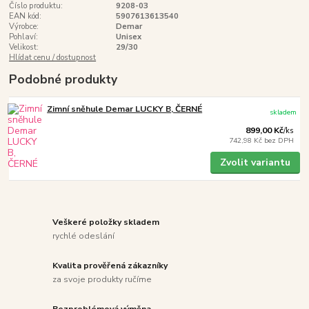
Číslo produktu:
9208-03
EAN kód:
5907613613540
Výrobce:
Demar
Pohlaví:
Unisex
Velikost:
29/30
Hlídat cenu / dostupnost
Podobné produkty
Zimní sněhule Demar LUCKY B, ČERNÉ
skladem
899,00 Kč
/
ks
742,98 Kč
bez DPH
Zvolit variantu
Veškeré položky skladem
rychlé odeslání
Kvalita prověřená zákazníky
za svoje produkty ručíme
Bezproblémová výměna