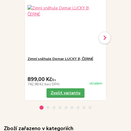
Zimní sněhule Demar LUCKY B, ČERNÉ
Demar NEW 
899,00 Kč
699,00 K
/
ks
skladem
742,98 Kč
bez DPH
577,69 Kč
be
Zvolit variantu
Zboží zařazeno v kategoriích