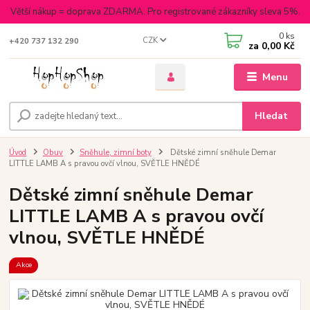
Větší nákup = doprava ZDARMA. Pro registrované zákazníky sleva 5%.
0
ks
CZK
+420 737 132 290
za
0,00 Kč
Menu
Hledat
Úvod
Obuv
Sněhule, zimní boty
Dětské zimní sněhule Demar
LITTLE LAMB A s pravou ovčí vlnou, SVĚTLE HNĚDÉ
Dětské zimní sněhule Demar
LITTLE LAMB A s pravou ovčí
vlnou, SVĚTLE HNĚDÉ
Akce