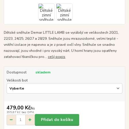
Dětské sněhule Demar LITTLE LAMB se vyrábějí ve velikostech 20/21,
22/23, 24/25, 26/27 a 28/29. Sněhule jsou mrazuvzdorné, velmi teplé -
vnitřní izolace je napevno a je z pravé ovčí vlny. Sněhule se snadno
nazouvají, jsou vhodné i pro vysoký nárt. U horní hrany jsou opatřeny
zatahovací tkaničkou pro...
celý popis
Dostupnost
skladem
Velikosti bot
479,00 Kč
/
ks
395,87 Kč
bez DPH
Přidat do košíku