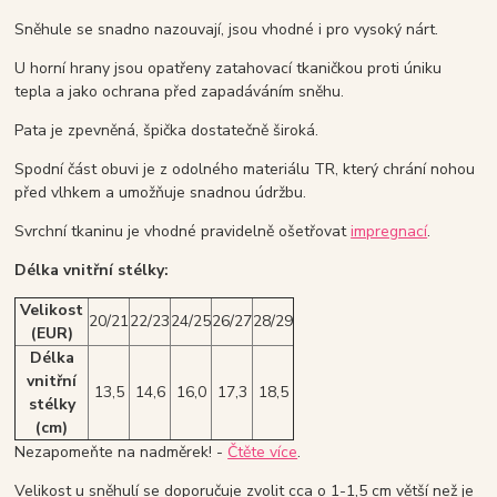
Sněhule se snadno nazouvají, jsou vhodné i pro vysoký nárt.
U horní hrany jsou opatřeny zatahovací tkaničkou proti úniku
tepla a jako ochrana před zapadáváním sněhu.
Pata je zpevněná, špička dostatečně široká.
Spodní část obuvi je z odolného materiálu TR, který chrání nohou
před vlhkem a umožňuje snadnou údržbu.
Svrchní tkaninu je vhodné pravidelně ošetřovat
impregnací
.
Délka vnitřní stélky:
Velikost
20/21
22/23
24/25
26/27
28/29
(EUR)
Délka
vnitřní
13,5
14,6
16,0
17,3
18,5
stélky
(cm)
Nezapomeňte na nadměrek! -
Čtěte více
.
Velikost u sněhulí se doporučuje zvolit cca o 1-1,5 cm větší než je