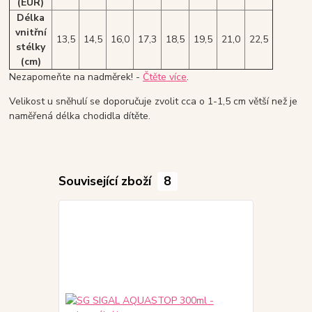
(EUR)
Délka
vnitřní
13,5
14,5
16,0
17,3
18,5
19,5
21,0
22,5
stélky
(cm)
Nezapomeňte na nadměrek! -
Čtěte více
.
Velikost u sněhulí se doporučuje zvolit cca o 1-1,5 cm větší než je
naměřená délka chodidla dítěte.
Související zboží
8
Akce