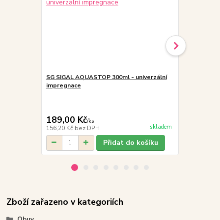
SG SIGAL AQUASTOP 300ml - univerzální
GUDO Softsh
impregnace
modré prošív
cena od
549,00 K
189,00 Kč
/
ks
cena od
skladem
156,20 Kč
bez DPH
453,72 Kč
be
Přidat do košíku
Zboží zařazeno v kategoriích
Obuv