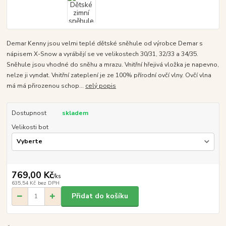
Demar Kenny jsou velmi teplé dětské sněhule od výrobce Demar s
nápisem X-Snow a vyrábějí se ve velikostech 30/31, 32/33 a 34/35.
Sněhule jsou vhodné do sněhu a mrazu. Vnitřní hřejivá vložka je napevno,
nelze ji vyndat. Vnitřní zateplení je ze 100% přírodní ovčí vlny. Ovčí vlna
má má přirozenou schop...
celý popis
Dostupnost
skladem
Velikosti bot
769,00 Kč
/
ks
635,54 Kč
bez DPH
Přidat do košíku