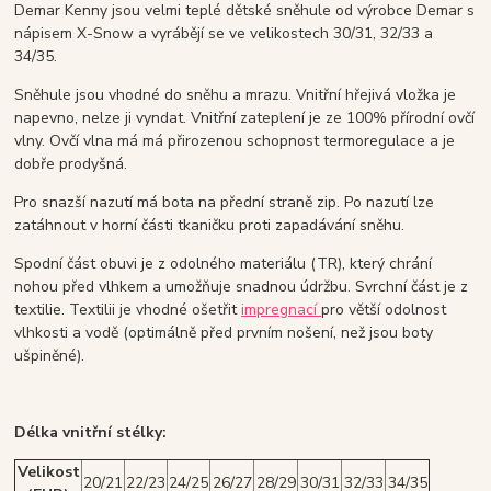
Demar Kenny jsou velmi teplé dětské sněhule od výrobce Demar s
nápisem X-Snow a vyrábějí se ve velikostech 30/31, 32/33 a
34/35.
Sněhule jsou vhodné do sněhu a mrazu. Vnitřní hřejivá vložka je
napevno, nelze ji vyndat. Vnitřní zateplení je ze 100% přírodní ovčí
vlny. Ovčí vlna má má přirozenou schopnost termoregulace a je
dobře prodyšná.
Pro snazší nazutí má bota na přední straně zip. Po nazutí lze
zatáhnout v horní části tkaničku proti zapadávání sněhu.
Spodní část obuvi je z odolného materiálu (TR), který chrání
nohou před vlhkem a umožňuje snadnou údržbu. Svrchní část je z
textilie. Textilii je vhodné ošetřit
impregnací
pro větší odolnost
vlhkosti a vodě (optimálně před prvním nošení, než jsou boty
ušpiněné).
Délka vnitřní stélky:
Velikost
20/21
22/23
24/25
26/27
28/29
30/31
32/33
34/35