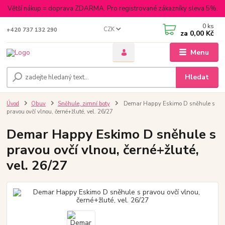
Větší nákup = doprava ZDARMA. Pro registrované zákazníky sleva 5%.
0
ks
CZK
+420 737 132 290
za
0,00 Kč
Menu
Hledat
Úvod
Obuv
Sněhule, zimní boty
Demar Happy Eskimo D sněhule s
pravou ovčí vlnou, černé+žluté, vel. 26/27
Demar Happy Eskimo D sněhule s
pravou ovčí vlnou, černé+žluté,
vel. 26/27