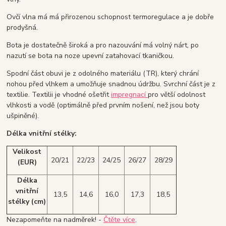
Ovčí vlna má má přirozenou schopnost termoregulace a je dobře
prodyšná.
Bota je dostatečně široká a pro nazouvání má volný nárt, po
nazutí se bota na noze upevní zatahovací tkaničkou.
Spodní část obuvi je z odolného materiálu (TR), který chrání
nohou před vlhkem a umožňuje snadnou údržbu. Svrchní část je z
textilie. Textilii je vhodné ošetřit
impregnací
pro větší odolnost
vlhkosti a vodě (optimálně před prvním nošení, než jsou boty
ušpiněné).
Délka vnitřní stélky:
Velikost
20/21
22/23
24/25
26/27
28/29
(EUR)
Délka
vnitřní
13,5
14,6
16,0
17,3
18,5
stélky
(cm)
Nezapomeňte na nadměrek! -
Čtěte více
.