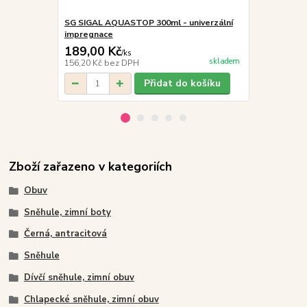
SG SIGAL AQUASTOP 300ml - univerzální
ADLER/MALFI
impregnace
mikina děts
189,00 Kč
359,00 K
/
ks
skladem
156,20 Kč
bez DPH
296,69 Kč
be
Přidat do košíku
Zboží zařazeno v kategoriích
Obuv
Sněhule, zimní boty
Černá, antracitová
Sněhule
Dívčí sněhule, zimní obuv
Chlapecké sněhule, zimní obuv