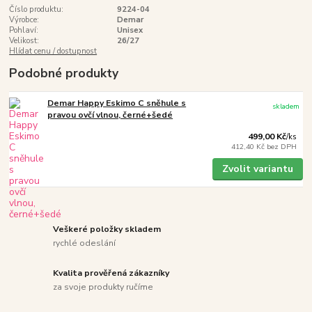
Číslo produktu:
9224-04
Výrobce:
Demar
Pohlaví:
Unisex
Velikost:
26/27
Hlídat cenu / dostupnost
Podobné produkty
Demar Happy Eskimo C sněhule s
skladem
pravou ovčí vlnou, černé+šedé
499,00 Kč
/
ks
412,40 Kč
bez DPH
Zvolit variantu
Veškeré položky skladem
rychlé odeslání
Kvalita prověřená zákazníky
za svoje produkty ručíme