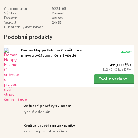
Číslo produktu:
9224-03
Výrobce:
Demar
Pohlaví:
Unisex
Velikost:
24/25
Hlídat cenu / dostupnost
Podobné produkty
Demar Happy Eskimo C sněhule s
skladem
pravou ovčí vlnou, černé+šedé
499,00 Kč
/
ks
412,40 Kč
bez DPH
Zvolit variantu
Veškeré položky skladem
rychlé odeslání
Kvalita prověřená zákazníky
za svoje produkty ručíme