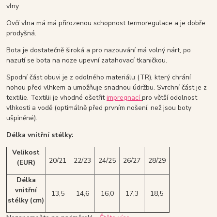
vlny.
Ovčí vlna má má přirozenou schopnost termoregulace a je dobře
prodyšná.
Bota je dostatečně široká a pro nazouvání má volný nárt, po
nazutí se bota na noze upevní zatahovací tkaničkou.
Spodní část obuvi je z odolného materiálu (TR), který chrání
nohou před vlhkem a umožňuje snadnou údržbu. Svrchní část je z
textilie. Textilii je vhodné ošetřit
impregnací
pro větší odolnost
vlhkosti a vodě (optimálně před prvním nošení, než jsou boty
ušpiněné).
Délka vnitřní stélky:
Velikost
20/21
22/23
24/25
26/27
28/29
(EUR)
Délka
vnitřní
13,5
14,6
16,0
17,3
18,5
stélky
(cm)