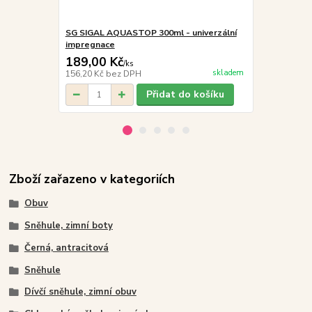
SG SIGAL AQUASTOP 300ml - univerzální
ADLER/MALFI
impregnace
mikina děts
189,00 Kč
359,00 K
/
ks
skladem
156,20 Kč
bez DPH
296,69 Kč
be
Přidat do košíku
Zboží zařazeno v kategoriích
Obuv
Sněhule, zimní boty
Černá, antracitová
Sněhule
Dívčí sněhule, zimní obuv