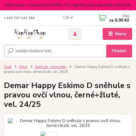
Větší nákup = doprava ZDARMA. Pro registrované zákazníky sleva 5%.
0
ks
CZK
+420 737 132 290
za
0,00 Kč
Menu
Hledat
Úvod
Obuv
Sněhule, zimní boty
Demar Happy Eskimo D sněhule s
pravou ovčí vlnou, černé+žluté, vel. 24/25
Demar Happy Eskimo D sněhule s
pravou ovčí vlnou, černé+žluté,
vel. 24/25