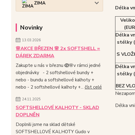
ZIMA
Délka vn
Velik
Novinky
(EUR
Délka vn
13.03.2026
stélky 
🌸AKCE BŘEZEN 🌸 2x SOFTSHELL =
S VLOŽ
DÁREK ZDARMA
Zakupte u nás v březnu 🪺🌸v rámci jedné
Délka vn
objednávky - 2 softshellové bundy +
stélky 
nebo - bundu a softshellové kalhoty +
BEZ VL
nebo - 2 softshellové kalhoty +...
číst celé
Nezapome
24.11.2025
Délka vni
SOFTSHELLOVÉ KALHOTY - SKLAD
DOPLNĚN
Doplnili jsme na sklad dětské
SOFTSHELLOVÉ KALHOTY Gudo v