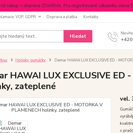
tší nákup = doprava ZDARMA. Pro registrované zákazníky sleva 
klamace, VOP, GDPR
Doprava a platba
Kontakty
Nevíte
Hledat
+420
Obuv
Holinky, gumáčky
Demar HAWAI LUX EXCLUSIVE ED - MOTORKA
ar HAWAI LUX EXCLUSIVE ED
nky, zateplené
vel.
Gumáčk
vyrábě
kvalitn
v prač