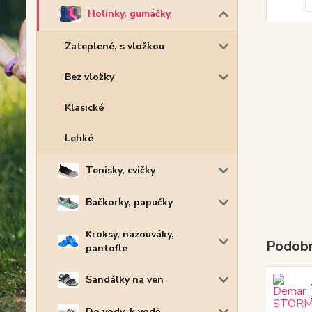
Holinky, gumáčky
Zateplené, s vložkou
Bez vložky
Klasické
Lehké
Tenisky, cvičky
Bačkorky, papučky
Kroksy, nazouváky,
Podobn
pantofle
Sandálky na ven
Do vody, k vodě