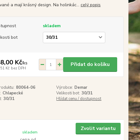
vané a mají krásný design. Na holinkác...
celý popis
tupnost
skladem
ikosti bot
8,00 Kč
/
ks
Přidat do košíku
,51 Kč
bez DPH
roduktu:
80064-06
Výrobce:
Demar
:
Chlapecké
Velikosti bot:
30/31
t:
30/31
Hlídat cenu / dostupnost
Zvolit variantu
skladem
cena od