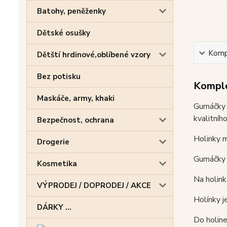
Batohy, peněženky
Dětské osušky
Kompl
Dětští hrdinové,oblíbené vzory
Bez potisku
Komple
Maskáče, army, khaki
Gumáčky 
kvalitníh
Bezpečnost, ochrana
Holinky m
Drogerie
Gumáčky j
Kosmetika
Na holink
VÝPRODEJ / DOPRODEJ / AKCE
Holínky j
DÁRKY ...
Do holine