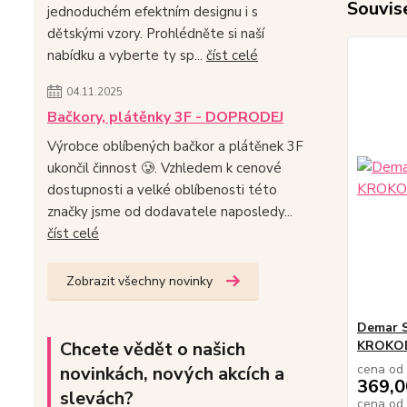
Souvise
jednoduchém efektním designu i s
dětskými vzory. Prohlédněte si naší
nabídku a vyberte ty sp...
číst celé
04.11.2025
Bačkory, plátěnky 3F - DOPRODEJ
Výrobce oblíbených bačkor a plátěnek 3F
ukončil činnost 🥲. Vzhledem k cenové
dostupnosti a velké oblíbenosti této
značky jsme od dodavatele naposledy...
číst celé
Zobrazit všechny novinky
Demar 
Chcete vědět o našich
KROKODÝ
cena od
novinkách, nových akcích a
369,0
slevách?
cena od