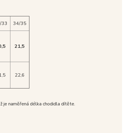
/33
34/35
0,5
21,5
1,5
22,6
ež je naměřená délka chodidla dítěte.