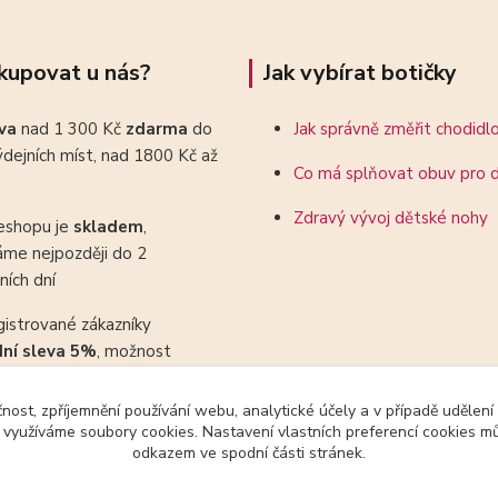
kupovat u nás?
Jak vybírat botičky
ava
nad 1 300 Kč
zdarma
do
Jak správně změřit chodidl
dejních míst, nad 1800 Kč až
Co má splňovat obuv pro d
Zdravý vývoj dětské nohy
eshopu je
skladem
,
áme nejpozději do 2
ních dní
gistrované zákazníky
dní sleva 5%
, možnost
ovat se slevovými kupony
čnost, zpříjemnění používání webu, analytické účely a v případě udělení
y využíváme soubory cookies. Nastavení vlastních preferencí cookies mů
odkazem ve spodní části stránek.