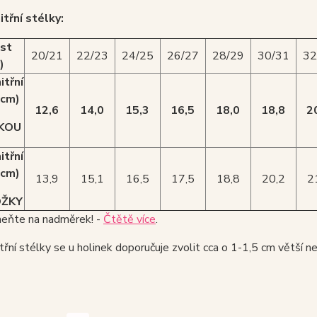
itřní stélky:
ost
20/21
22/23
24/25
26/27
28/29
30/31
32
)
itřní
(cm)
12,6
14,0
15,3
16,5
18,0
18,8
2
KOU
itřní
(cm)
13,9
15,1
16,5
17,5
18,8
20,2
2
OŽKY
ňte na nadměrek! -
Čtětě více
.
třní stélky se u holinek doporučuje zvolit cca o 1-1,5 cm větší n