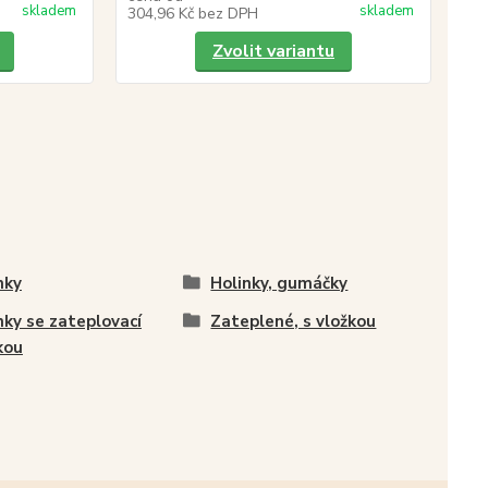
skladem
skladem
304,96 Kč
bez DPH
35
Zvolit variantu
nky
Holinky, gumáčky
nky se zateplovací
Zateplené, s vložkou
kou