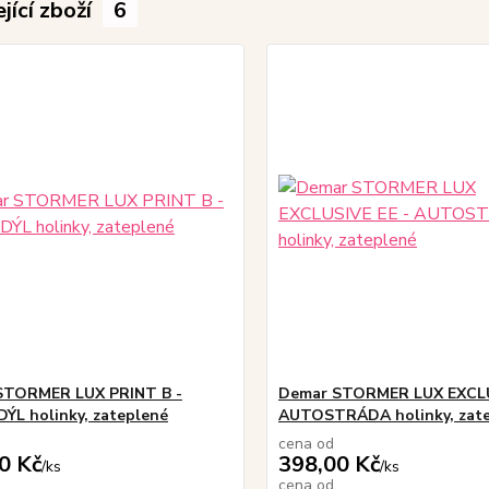
jící zboží
6
STORMER LUX PRINT B -
Demar STORMER LUX EXCLU
L holinky, zateplené
AUTOSTRÁDA holinky, zat
cena od
0 Kč
398,00 Kč
/
ks
/
ks
cena od