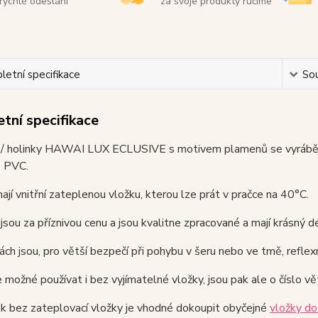
rychlé odeslání
za svoje produkty ručíme
etní specifikace
Sou
tní specifikace
/ holinky HAWAI LUX ECLUSIVE s motivem plamenů se vyrábějí 
o PVC.
ají vnitřní zateplenou vložku, kterou lze prát v pračce na 40°C.
sou za příznivou cenu a jsou kvalitne zpracované a mají krásný d
ách jsou, pro větší bezpečí při pohybu v šeru nebo ve tmě, reflexn
e možné používat i bez vyjímatelné vložky, jsou pak ale o číslo v
k bez zateplovací vložky je vhodné dokoupit obyčejné
vložky do