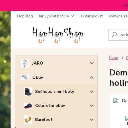
Vě
HopBlog
Jak vybírat botičky
Jak nakupovat
Výměna, re
Úvod
JARO
Dem
Obuv
holi
Sněhule, zimní boty
Celoroční obuv
Barefoot