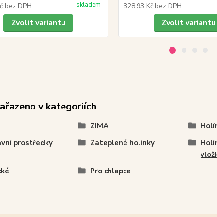
skladem
Kč
bez DPH
328,93 Kč
bez DPH
Zvolit variantu
Zvolit variantu
zařazeno v kategoriích
ZIMA
Holí
vní prostředky
Zateplené holinky
Holí
vlož
cké
Pro chlapce