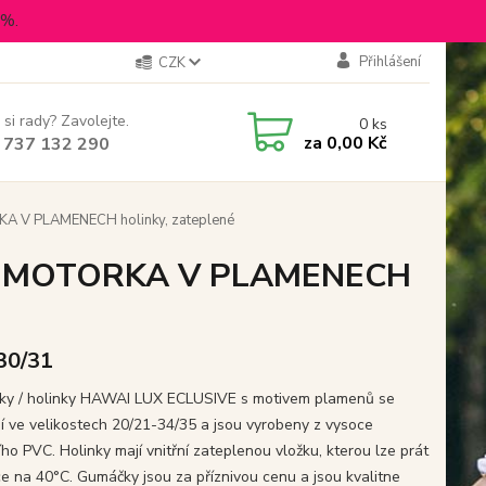
5%.
Přihlášení
CZK
 si rady? Zavolejte.
0
ks
za
0,00 Kč
 737 132 290
 V PLAMENECH holinky, zateplené
 - MOTORKA V PLAMENECH
 30/31
y / holinky HAWAI LUX ECLUSIVE s motivem plamenů se
jí ve velikostech 20/21-34/35 a jsou vyrobeny z vysoce
ího PVC. Holinky mají vnitřní zateplenou vložku, kterou lze prát
ce na 40°C. Gumáčky jsou za příznivou cenu a jsou kvalitne