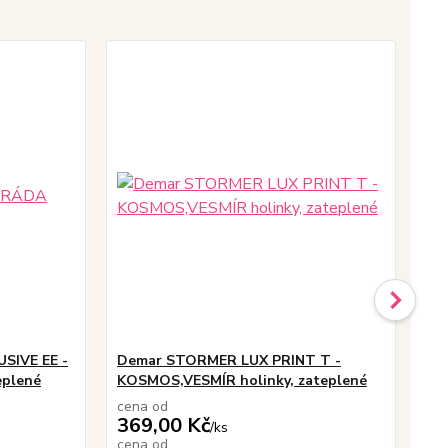
Ak
SIVE EE -
Demar STORMER LUX PRINT T -
GU
eplené
KOSMOS,VESMÍR holinky, zateplené
fun
cena od
369,00 Kč
/
ks
42
cena od