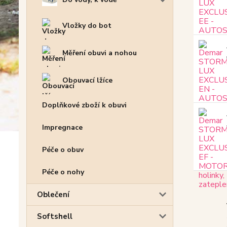
Vložky do bot
Měření obuvi a nohou
Obouvací lžíce
Doplňkové zboží k obuvi
Impregnace
Péče o obuv
Péče o nohy
Oblečení
Softshell