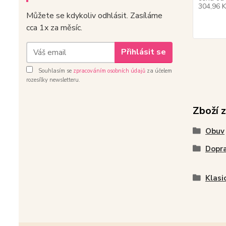
304,96 
Můžete se kdykoliv odhlásit. Zasíláme
cca 1x za měsíc.
Přihlásit se
Souhlasím se
zpracováním osobních údajů
za účelem
rozesílky newsletteru.
Zboží 
Obuv
Dopra
Klasi