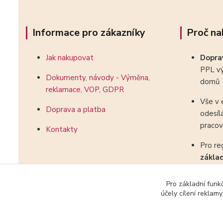
Informace pro zákazníky
Proč na
Jak nakupovat
Dopr
PPL vý
Dokumenty, návody - Výměna,
domů
reklamace, VOP, GDPR
Vše v 
Doprava a platba
odesíl
pracov
Kontakty
Pro re
zákla
kombin
Pro základní funk
účely cílení reklam