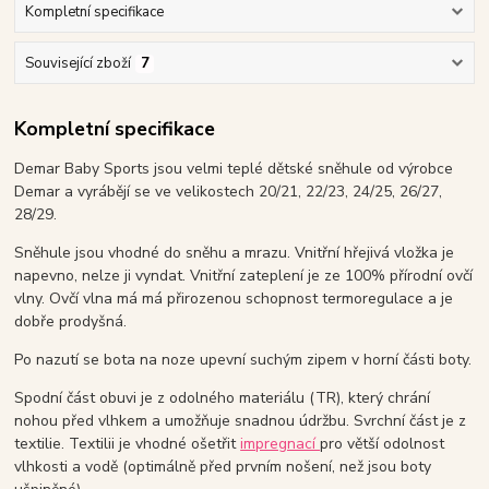
Kompletní specifikace
Související zboží
7
Kompletní specifikace
Demar Baby Sports jsou velmi teplé dětské sněhule od výrobce
Demar a vyrábějí se ve velikostech 20/21, 22/23, 24/25, 26/27,
28/29.
Sněhule jsou vhodné do sněhu a mrazu. Vnitřní hřejivá vložka je
napevno, nelze ji vyndat. Vnitřní zateplení je ze 100% přírodní ovčí
vlny. Ovčí vlna má má přirozenou schopnost termoregulace a je
dobře prodyšná.
Po nazutí se bota na noze upevní suchým zipem v horní části boty.
Spodní část obuvi je z odolného materiálu (TR), který chrání
nohou před vlhkem a umožňuje snadnou údržbu. Svrchní část je z
textilie. Textilii je vhodné ošetřit
impregnací
pro větší odolnost
vlhkosti a vodě (optimálně před prvním nošení, než jsou boty