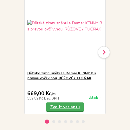
Dětské zimní sněhule Demar KENNY B s
SG SIGAL AQ
pravou ovčí vlnou, RŮŽOVÉ / TUČŇÁK
impregnace
669,00 Kč
189,00 K
/
ks
skladem
552,89 Kč
bez DPH
156,20 Kč
be
Zvolit variantu