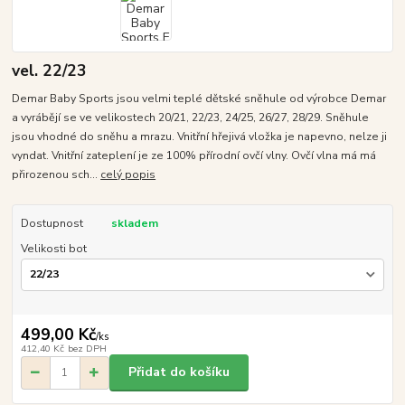
vel. 22/23
Demar Baby Sports jsou velmi teplé dětské sněhule od výrobce Demar
a vyrábějí se ve velikostech 20/21, 22/23, 24/25, 26/27, 28/29. Sněhule
jsou vhodné do sněhu a mrazu. Vnitřní hřejivá vložka je napevno, nelze ji
vyndat. Vnitřní zateplení je ze 100% přírodní ovčí vlny. Ovčí vlna má má
přirozenou sch...
celý popis
Dostupnost
skladem
Velikosti bot
499,00 Kč
/
ks
412,40 Kč
bez DPH
Přidat do košíku