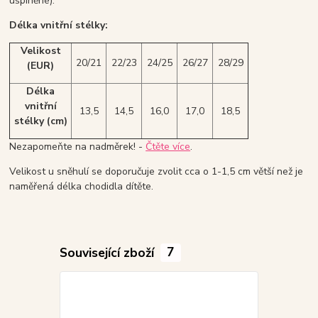
ušpiněné).
Délka vnitřní stélky:
Velikost
20/21
22/23
24/25
26/27
28/29
(
EUR)
Délka
vnitřní
13,5
14,5
16,0
17,0
18,5
stélky
(cm)
Nezapomeňte na nadměrek! -
Čtěte více
.
Velikost u sněhulí se doporučuje zvolit cca o 1-1,5 cm větší než je
naměřená délka chodidla dítěte.
Související zboží
7