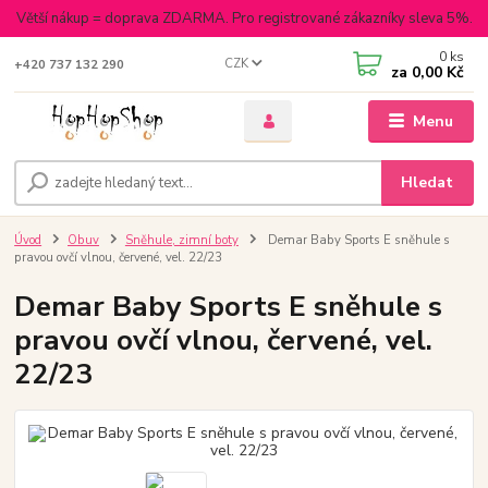
Větší nákup = doprava ZDARMA. Pro registrované zákazníky sleva 5%.
0
ks
CZK
+420 737 132 290
za
0,00 Kč
Menu
Hledat
Úvod
Obuv
Sněhule, zimní boty
Demar Baby Sports E sněhule s
pravou ovčí vlnou, červené, vel. 22/23
Demar Baby Sports E sněhule s
pravou ovčí vlnou, červené, vel.
22/23