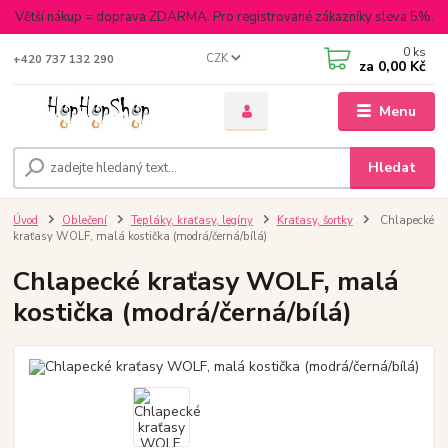
Větší nákup = doprava ZDARMA. Pro registrované zákazníky sleva 5%.
0
ks
CZK
+420 737 132 290
za
0,00 Kč
Menu
Hledat
Úvod
Oblečení
Tepláky, kraťasy, legíny
Kraťasy, šortky
Chlapecké
kraťasy WOLF, malá kostička (modrá/černá/bílá)
Chlapecké kraťasy WOLF, malá
kostička (modrá/černá/bílá)