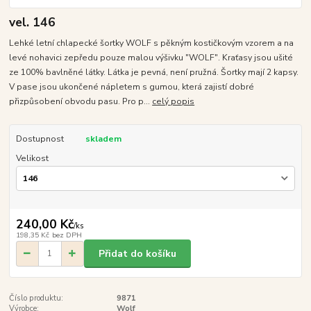
vel. 146
Lehké letní chlapecké šortky WOLF s pěkným kostičkovým vzorem a na
levé nohavici zepředu pouze malou výšivku "WOLF". Kraťasy jsou ušité
ze 100% bavlněné látky. Látka je pevná, není pružná. Šortky mají 2 kapsy.
V pase jsou ukončené nápletem s gumou, která zajistí dobré
přizpůsobení obvodu pasu. Pro p...
celý popis
Dostupnost
skladem
Velikost
240,00 Kč
/
ks
198,35 Kč
bez DPH
Přidat do košíku
Číslo produktu:
9871
Výrobce:
Wolf