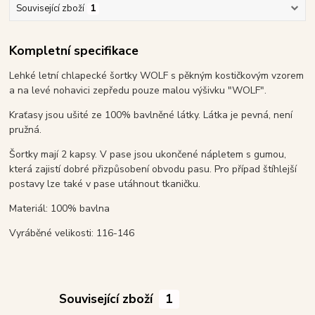
Související zboží
1
Kompletní specifikace
Lehké letní chlapecké šortky WOLF s pěkným kostičkovým vzorem
a na levé nohavici zepředu pouze malou výšivku "WOLF".
Kraťasy jsou ušité ze 100% bavlněné látky. Látka je pevná, není
pružná.
Šortky mají 2 kapsy. V pase jsou ukončené nápletem s gumou,
která zajistí dobré přizpůsobení obvodu pasu. Pro případ štíhlejší
postavy lze také v pase utáhnout tkaničku.
Materiál: 100% bavlna
Vyráběné velikosti: 116-146
Související zboží
1