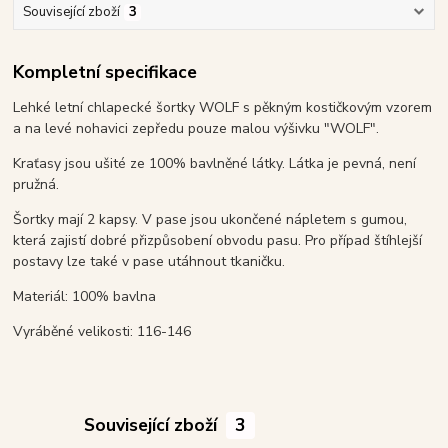
Související zboží
3
Kompletní specifikace
Lehké letní chlapecké šortky WOLF s pěkným kostičkovým vzorem
a na levé nohavici zepředu pouze malou výšivku "WOLF".
Kraťasy jsou ušité ze 100% bavlněné látky. Látka je pevná, není
pružná.
Šortky mají 2 kapsy. V pase jsou ukončené nápletem s gumou,
která zajistí dobré přizpůsobení obvodu pasu. Pro případ štíhlejší
postavy lze také v pase utáhnout tkaničku.
Materiál: 100% bavlna
Vyráběné velikosti: 116-146
Související zboží
3