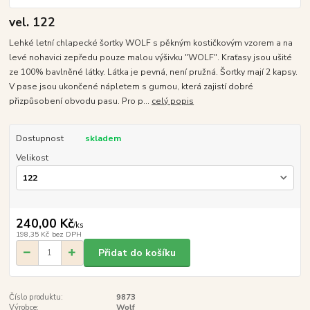
vel. 122
Lehké letní chlapecké šortky WOLF s pěkným kostičkovým vzorem a na
levé nohavici zepředu pouze malou výšivku "WOLF". Kraťasy jsou ušité
ze 100% bavlněné látky. Látka je pevná, není pružná. Šortky mají 2 kapsy.
V pase jsou ukončené nápletem s gumou, která zajistí dobré
přizpůsobení obvodu pasu. Pro p...
celý popis
Dostupnost
skladem
Velikost
240,00 Kč
/
ks
198,35 Kč
bez DPH
Přidat do košíku
Číslo produktu:
9873
Výrobce:
Wolf