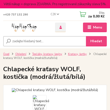
Větší nákup = doprava ZDARMA. Pro registrované zákazníky sleva 5%.
0
ks
CZK
+420 737 132 290
za
0,00 Kč
Menu
Hledat
Úvod
Oblečení
Tepláky, kraťasy, legíny
Kraťasy, šortky
Chlapecké
kraťasy WOLF, kostička (modrá/žlutá/bílá)
Chlapecké kraťasy WOLF,
kostička (modrá/žlutá/bílá)