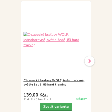
Chlapecké kraťasy WOLF, jednobarevné,
Chlapecké k
světle šedé, 83 hard training
černé, 83 ha
139,00 Kč
139,00 K
/
ks
skladem
114,88 Kč
bez DPH
114,88 Kč
be
Zvolit variantu