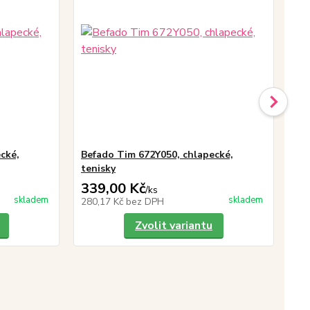
cké,
Befado Tim 672Y050, chlapecké,
Be
tenisky
te
339,00 Kč
33
/
ks
skladem
skladem
280,17 Kč
bez DPH
28
Zvolit variantu