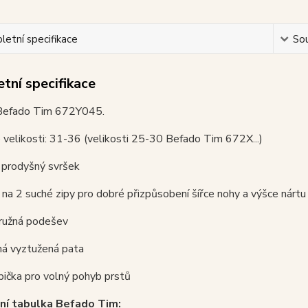
etní specifikace
Sou
tní specifikace
Befado Tim 672Y045.
velikosti: 31-36 (velikosti 25-30 Befado Tim 672X...)
 prodyšný svršek
í na 2 suché zipy pro dobré přizpůsobení šířce nohy a výšce nártu
pružná podešev
ná vyztužená pata
špička pro volný pohyb prstů
ní tabulka
Befado Tim
: