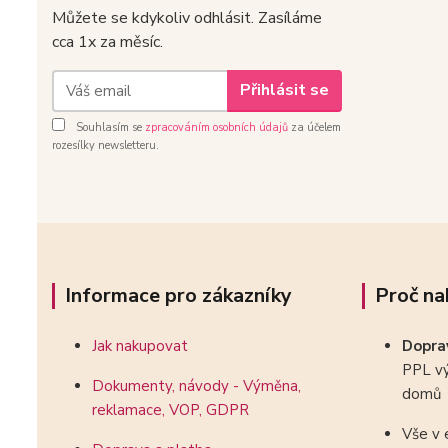
Můžete se kdykoliv odhlásit. Zasíláme
cca 1x za měsíc.
Přihlásit se
Souhlasím se
zpracováním osobních údajů
za účelem
rozesílky newsletteru.
Informace pro zákazníky
Proč na
Jak nakupovat
Dopr
PPL vý
Dokumenty, návody - Výměna,
domů
reklamace, VOP, GDPR
Vše v 