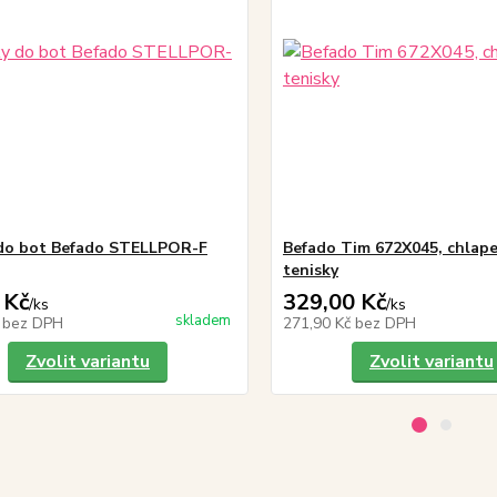
do bot Befado STELLPOR-F
Befado Tim 672X045, chlape
tenisky
 Kč
329,00 Kč
/
ks
/
ks
skladem
č
bez DPH
271,90 Kč
bez DPH
Zvolit variantu
Zvolit variantu