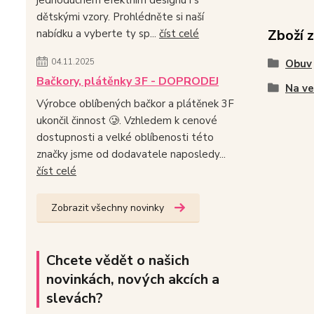
dětskými vzory. Prohlédněte si naší
Zboží 
nabídku a vyberte ty sp...
číst celé
04.11.2025
Obuv
Bačkory, plátěnky 3F - DOPRODEJ
Na v
Výrobce oblíbených bačkor a plátěnek 3F
ukončil činnost 🥲. Vzhledem k cenové
dostupnosti a velké oblíbenosti této
značky jsme od dodavatele naposledy...
číst celé
Zobrazit všechny novinky
Chcete vědět o našich
novinkách, nových akcích a
slevách?