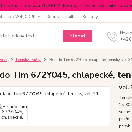
tší nákup = doprava ZDARMA. Pro registrované zákazníky sleva 
klamace, VOP, GDPR
Doprava a platba
Kontakty
Nevíte
Hledat
+420
Obuv
Tenisky, cvičky
Befado Tim 672Y045, chlapecké, tenisky, vel. 3
do Tim 672Y045, chlapecké, teni
vel.
Tenisk
25-30 
suché 
pružná
pohyb p