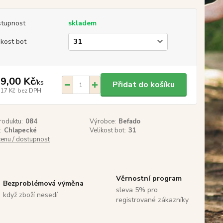
tupnost
skladem
ikost bot
9,00 Kč
/
ks
Přidat do košíku
,17 Kč
bez DPH
roduktu:
084
Výrobce:
Befado
:
Chlapecké
Velikost bot:
31
cenu / dostupnost
Věrnostní program
Bezproblémová výměna
sleva 5% pro
když zboží nesedí
registrované zákazníky