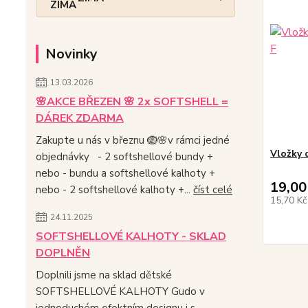
Novinky
13.03.2026
🌸AKCE BŘEZEN 🌸 2x SOFTSHELL =
DÁREK ZDARMA
Zakupte u nás v březnu 🪺🌸v rámci jedné
Vložky 
objednávky - 2 softshellové bundy +
nebo - bundu a softshellové kalhoty +
19,00
nebo - 2 softshellové kalhoty +...
číst celé
15,70 K
24.11.2025
SOFTSHELLOVÉ KALHOTY - SKLAD
DOPLNĚN
Doplnili jsme na sklad dětské
SOFTSHELLOVÉ KALHOTY Gudo v
jednoduchém efektním designu i s