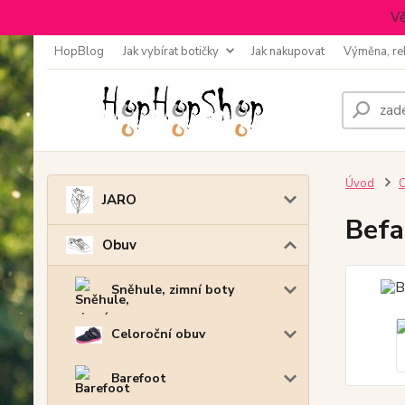
Vě
HopBlog
Jak vybírat botičky
Jak nakupovat
Výměna, re
Úvod
JARO
Befa
Obuv
Sněhule, zimní boty
Celoroční obuv
Barefoot