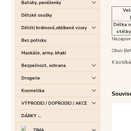
Batohy, peněženky
Vel
Dětské osušky
Délka v
Dětští hrdinové,oblíbené vzory
stélky
Nezapome
Bez potisku
Obuv Befa
Maskáče, army, khaki
K botičk
Bezpečnost, ochrana
Drogerie
Kosmetika
Souvise
VÝPRODEJ / DOPRODEJ / AKCE
DÁRKY ...
ZIMA