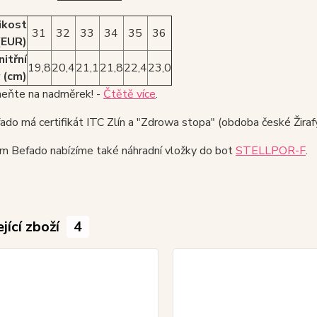
ikost
31
32
33
34
35
36
(EUR)
nitřní
19,8
20,4
21,1
21,8
22,4
23,0
 (cm)
ňte na nadměrek! -
Čtětě více
.
do má certifikát ITC Zlín a "Zdrowa stopa" (obdoba české Žirafy
ám Befado nabízíme také náhradní vložky do bot
STELLPOR-F
.
jící zboží
4