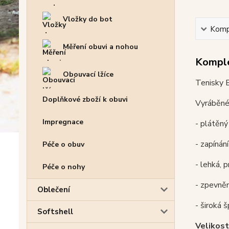
Vložky do bot
Kompl
Měření obuvi a nohou
Komple
Obouvací lžíce
Tenisky 
Doplňkové zboží k obuvi
Vyráběné 
Impregnace
- plátěný
- zapínán
Péče o obuv
- lehká, 
Péče o nohy
- zpevně
Oblečení
- široká 
Softshell
Velikost