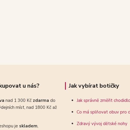
kupovat u nás?
Jak vybírat botičky
ava
nad 1 300 Kč
zdarma
do
Jak správně změřit chodidl
dejních míst, nad 1800 Kč až
Co má splňovat obuv pro d
Zdravý vývoj dětské nohy
eshopu je
skladem
,