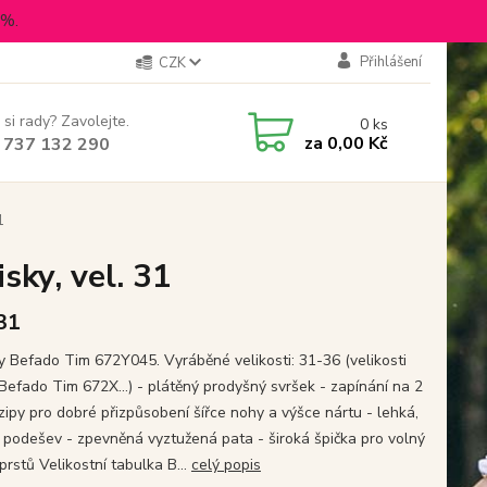
5%.
Přihlášení
CZK
 si rady? Zavolejte.
0
ks
za
0,00 Kč
 737 132 290
1
sky, vel. 31
 31
y Befado Tim 672Y045. Vyráběné velikosti: 31-36 (velikosti
Befado Tim 672X...) - plátěný prodyšný svršek - zapínání na 2
zipy pro dobré přizpůsobení šířce nohy a výšce nártu - lehká,
 podešev - zpevněná vyztužená pata - široká špička pro volný
rstů Velikostní tabulka B...
celý popis