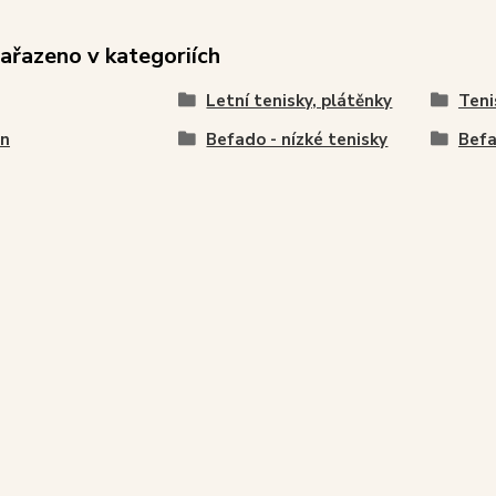
zařazeno v kategoriích
Letní tenisky, plátěnky
Teni
en
Befado - nízké tenisky
Befa