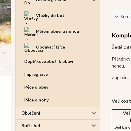
Vložky do bot
Kompl
Měření obuvi a nohou
Komple
Šedé chl
Obouvací lžíce
Plátěnky 
Doplňkové zboží k obuvi
nohou.
Impregnace
Zapínání 
Péče o obuv
Péče o nohy
Velikost
Vel
Oblečení
Softshell
Délka v