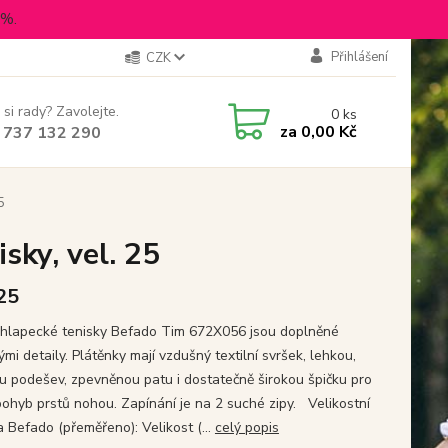
5%.
Přihlášení
CZK
 si rady? Zavolejte.
0
ks
za
0,00 Kč
 737 132 290
5
sky, vel. 25
 25
hlapecké tenisky Befado Tim 672X056 jsou doplněné
mi detaily. Plátěnky mají vzdušný textilní svršek, lehkou,
u podešev, zpevněnou patu i dostatečně širokou špičku pro
pohyb prstů nohou. Zapínání je na 2 suché zipy. Velikostní
a Befado (přeměřeno): Velikost (...
celý popis