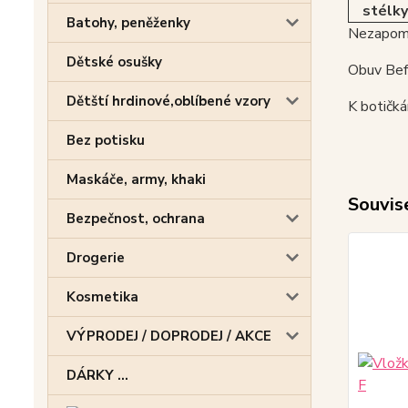
stélky
Batohy, peněženky
Nezapome
Dětské osušky
Obuv Befa
Dětští hrdinové,oblíbené vzory
K botičk
Bez potisku
Maskáče, army, khaki
Souvise
Bezpečnost, ochrana
Drogerie
Kosmetika
VÝPRODEJ / DOPRODEJ / AKCE
DÁRKY ...