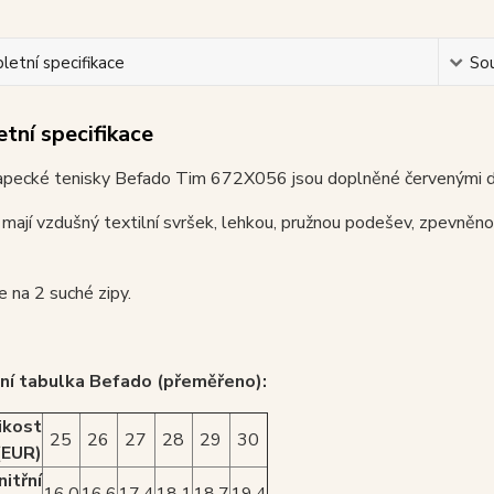
etní specifikace
Sou
tní specifikace
apecké tenisky Befado Tim 672X056 jsou doplněné červenými de
mají vzdušný textilní svršek, lehkou, pružnou podešev, zpevněno
je na 2 suché zipy.
ní tabulka Befado (přeměřeno):
ikost
25
26
27
28
29
30
(EUR)
nitřní