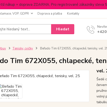
tší nákup = doprava ZDARMA. Pro registrované zákazníky sleva 
klamace, VOP, GDPR
Doprava a platba
Kontakty
Nevíte
Hledat
+420
Obuv
Tenisky, cvičky
Befado Tim 672X055, chlapecké, tenisky, vel. 2
do Tim 672X055, chlapecké, teni
vel.
Šedé c
červený
pružno
volný 
tabulk