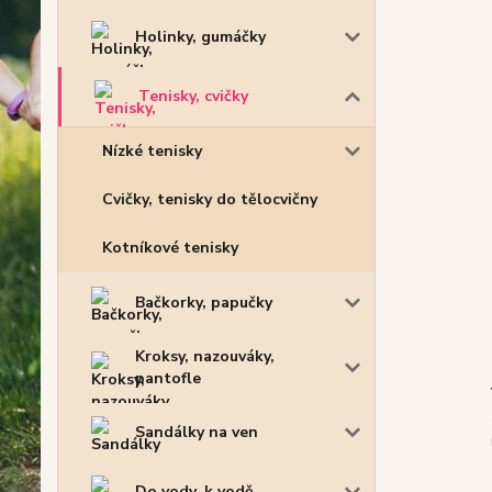
Holinky, gumáčky
Tenisky, cvičky
Nízké tenisky
Cvičky, tenisky do tělocvičny
Kotníkové tenisky
Bačkorky, papučky
Kroksy, nazouváky,
pantofle
Sandálky na ven
Do vody, k vodě