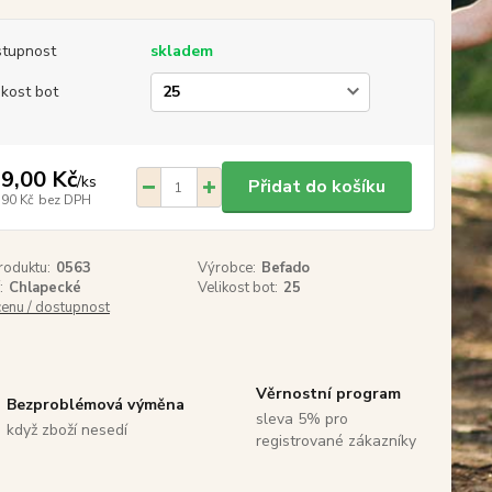
tupnost
skladem
ikost bot
9,00 Kč
/
ks
Přidat do košíku
,90 Kč
bez DPH
roduktu:
0563
Výrobce:
Befado
:
Chlapecké
Velikost bot:
25
cenu / dostupnost
Věrnostní program
Bezproblémová výměna
sleva 5% pro
když zboží nesedí
registrované zákazníky