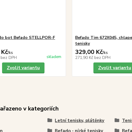
do bot Befado STELLPOR-F
Befado Tim 672X045, chlape
tenisky
 Kč
329,00 Kč
/
ks
/
ks
skladem
č
bez DPH
271,90 Kč
bez DPH
Zvolit variantu
Zvolit variantu
zařazeno v kategoriích
Letní tenisky, plátěnky
Teni
en
Befado - nízké tenisky
Befa