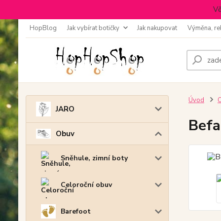
Vě
HopBlog
Jak vybírat botičky
Jak nakupovat
Výměna, re
Úvod
JARO
Befa
Obuv
Sněhule, zimní boty
Celoroční obuv
Barefoot