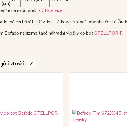
16,0
16,6
17,4
18,1
18,7
19,4
 (cm)
ňte na nadměrek! -
Čtětě více
.
do má certifikát ITC Zlín a "Zdrowa stopa" (obdoba české Žirafy
ám Befado nabízíme také náhradní vložky do bot
STELLPOR-F
.
jící zboží
2