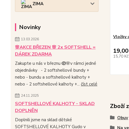
ZIMA
Novinky
Vložky 
13.03.2026
🌸AKCE BŘEZEN 🌸 2x SOFTSHELL =
19,00
DÁREK ZDARMA
15,70 K
Zakupte u nás v březnu 🪺🌸v rámci jedné
objednávky - 2 softshellové bundy +
nebo - bundu a softshellové kalhoty +
nebo - 2 softshellové kalhoty +...
číst celé
24.11.2025
SOFTSHELLOVÉ KALHOTY - SKLAD
Zboží 
DOPLNĚN
Obuv
Doplnili jsme na sklad dětské
SOFTSHELLOVÉ KALHOTY Gudo v
Na v