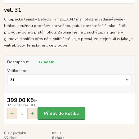
vel. 31
Chlapecké tenisky Befado Tim 251X047 mají plátěný vzdušný svršek,
lehkou, pružnou podešev, zpevněnou patu i dostatečně širokou špičku
pro volný pohyb prstů nohou. Zapínání je na 1 suchý zip na gumě +
gumová tkanička přes nárt. Vnitřní stélka je pevná, ze stejné látky jako je
vnitřek boty. Tenisky ne...
celý popis
Dostupnost
skladem
Velikost bot
399,00 Kč
/
ks
329,75 Kč
bez DPH
Přidat do košíku
Číslo produktu:
0693
Výrobce:
Befado