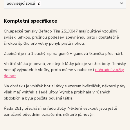
Související zboží
2
Kompletní specifikace
Chlapecké tenisky Befado Tim 251X047 mají plátěný vzdušný
svršek, lehkou, pružnou podešev, zpevněnou patu i dostatečně
širokou špičku pro volný pohyb prstů nohou.
Zapínání je na 1 suchý zip na gumě + gumová tkanička přes nárt.
Vnitřní stélka je pevná, ze stejné látky jako je vnitřek boty. Tenisky
nemají vyjmutelné vložky, proto máme v nabídce i
náhradní vložky
do bot
.
Na obrázku je vnitřek bot z látky s vzorem hvězdiček, některé páry
však mají vnitřek z šedé látky. Výroba probíhala v různých
obdobích a byla použita odlišná látka.
Řada 251y přechází na řadu 351y. Některé velikosti jsou ještě
označené původním označením, některé již novým.