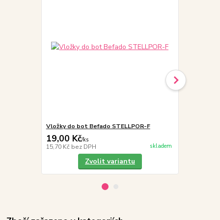
Vložky do bot Befado STELLPOR-F
Befado Tim 
19,00 Kč
339,00 K
/
ks
skladem
15,70 Kč
bez DPH
280,17 Kč
be
Zvolit variantu