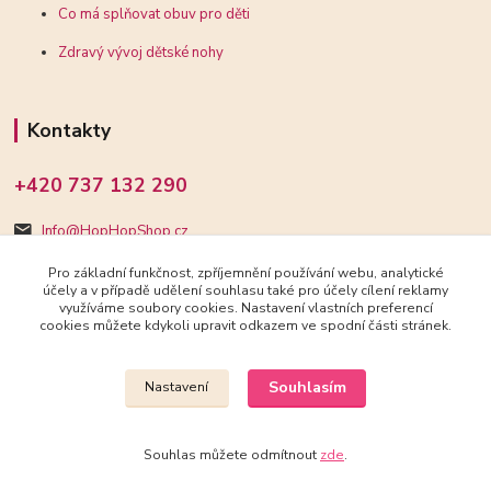
Co má splňovat obuv pro děti
Zdravý vývoj dětské nohy
Kontakty
+420 737 132 290
Info@HopHopShop.cz
Pro základní funkčnost, zpříjemnění používání webu, analytické
účely a v případě udělení souhlasu také pro účely cílení reklamy
využíváme soubory cookies. Nastavení vlastních preferencí
cookies můžete kdykoli upravit odkazem ve spodní části stránek.
Upravit sběr cookies.
Souhlasím
Nastavení
2018-2025 HopHopShop.cz
Souhlas můžete odmítnout
zde
.
Vytvořeno na
Eshop-rychle.cz