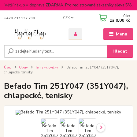
Větší nákup = doprava ZDARMA. Pro registrované zákazníky sleva 5%.
0
ks
CZK
+420 737 132 290
za
0,00 Kč
Menu
Hledat
Úvod
Obuv
Tenisky, cvičky
Befado Tim 251Y047 (351Y047),
chlapecké, tenisky
Befado Tim 251Y047 (351Y047),
chlapecké, tenisky