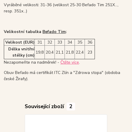
Vyráběné velikosti: 31-36 (velikost 25-30 Befado Tim 251X...,
resp. 351x...)
Velikostní tabulka
Befado Tim
:
Velikost (EUR)
31
32
33
34
35
36
Délka vnitřní
19,8
20,4
21,1
21,8
22,4
23
stélky (cm)
Nezapomeňte na nadměrek! -
Čtěte více
.
Obuv Befado má certifikát ITC Zlín a "Zdrowa stopa" (obdoba
české Žirafy).
Související zboží
2