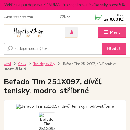
Větší nákup = doprava ZDARMA. Pro registrované zákazníky sleva 5%.
0
ks
CZK
+420 737 132 290
za
0,00 Kč
Menu
Hledat
Úvod
Obuv
Tenisky, cvičky
Befado Tim 251X097, dívčí, tenisky,
modro-stříbrné
Befado Tim 251X097, dívčí,
tenisky, modro-stříbrné