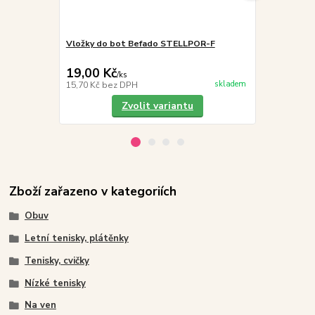
Vložky do bot Befado STELLPOR-F
5 párů - Nov
barev
19,00 Kč
101,50 K
/
ks
skladem
15,70 Kč
bez DPH
83,88 Kč
bez
Zvolit variantu
Zboží zařazeno v kategoriích
Obuv
Letní tenisky, plátěnky
Tenisky, cvičky
Nízké tenisky
Na ven