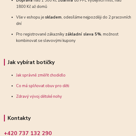
Doprava
nad 1 300 Kč
zdarma
do PPL výdejních míst, nad
1800 Kč až domů
Vše v eshopu je
skladem
, odesíláme nejpozději do 2 pracovních
dní
Pro registrované zákazníky
základní sleva 5%
, možnost
kombinovat se slevovými kupony
Jak vybírat botičky
Jak správně změřit chodidlo
Co má splňovat obuv pro děti
Zdravý vývoj dětské nohy
Kontakty
+420 737 132 290