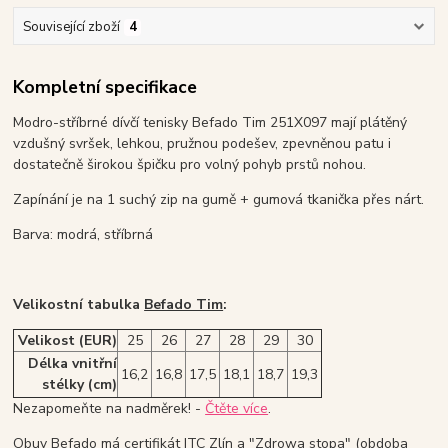
Související zboží
4
Kompletní specifikace
Modro-stříbrné dívčí tenisky Befado Tim 251X097 mají plátěný
vzdušný svršek, lehkou, pružnou podešev, zpevněnou patu i
dostatečně širokou špičku pro volný pohyb prstů nohou.
Zapínání je na 1 suchý zip na gumě + gumová tkanička přes nárt.
Barva: modrá, stříbrná
Velikostní tabulka
Befado Tim
:
Velikost (EUR)
25
26
27
28
29
30
Délka vnitřní
16,2
16,8
17,5
18,1
18,7
19,3
stélky (cm)
Nezapomeňte na nadměrek! -
Čtěte více
.
Obuv Befado má certifikát ITC Zlín a "Zdrowa stopa" (obdoba