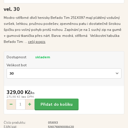
vel. 30
Modro-stříbrné dívčí tenisky Befado Tim 251X097 mají plátěný vzdušný
svršek, lehkou, pružnou podešev, zpevněnou patu i dostatečně širokou
špičku pro volný pohyb prstů nohou. Zapínání je na 1 suchý zip na gumě
+ gumová tkanička přes nárt. Barva: modrá, stříbrná Velikostní tabulka
Befado Tim: ...
celý popis
Dostupnost
skladem
Velikost bot
329,00 Kč
/
ks
271,90 Kč
bez DPH
Přidat do košíku
Číslo produktu:
05693
EAN kód:
5907669008420