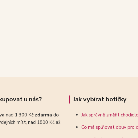
kupovat u nás?
Jak vybírat botičky
ava
nad 1 300 Kč
zdarma
do
Jak správně změřit chodidl
dejních míst, nad 1800 Kč až
Co má splňovat obuv pro d