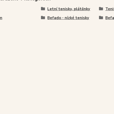
Letní tenisky, plátěnky
Teni
en
Befado - nízké tenisky
Befa