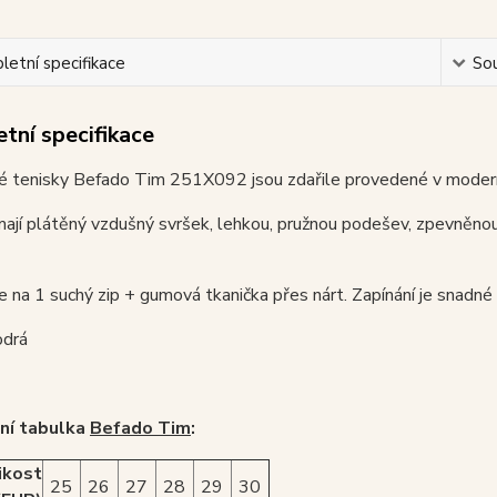
etní specifikace
Sou
tní specifikace
é tenisky Befado Tim 251X092 jsou zdařile provedené v modern
ají plátěný vzdušný svršek, lehkou, pružnou podešev, zpevněnou
je na 1 suchý zip + gumová tkanička přes nárt. Zapínání je snadné 
odrá
ní tabulka
Befado Tim
:
ikost
25
26
27
28
29
30