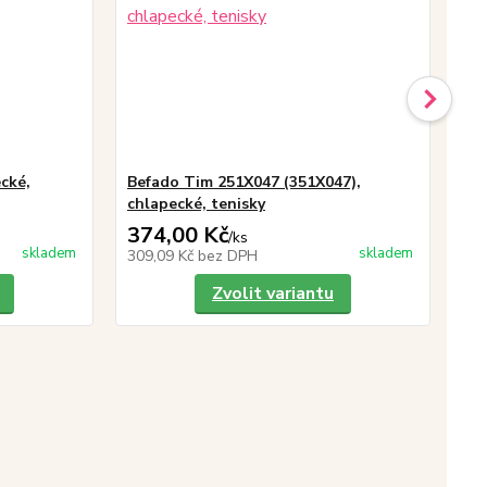
cké,
Befado Tim 251X047 (351X047),
Be
chlapecké, tenisky
te
374,00 Kč
32
/
ks
skladem
skladem
309,09 Kč
bez DPH
27
Zvolit variantu