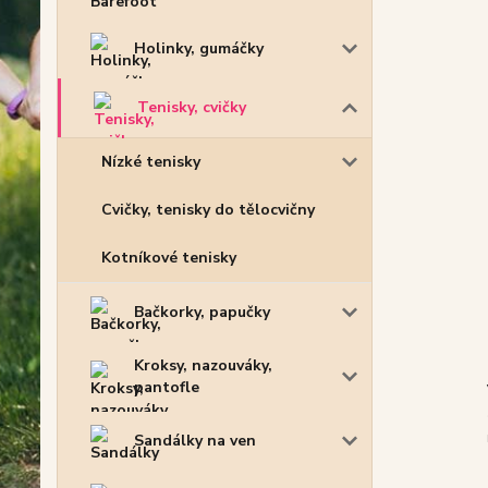
Holinky, gumáčky
Tenisky, cvičky
Nízké tenisky
Cvičky, tenisky do tělocvičny
Kotníkové tenisky
Bačkorky, papučky
Kroksy, nazouváky,
pantofle
Sandálky na ven