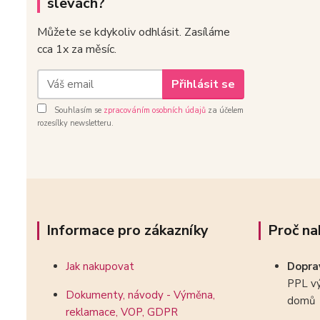
slevách?
Můžete se kdykoliv odhlásit. Zasíláme
cca 1x za měsíc.
Přihlásit se
Souhlasím se
zpracováním osobních údajů
za účelem
rozesílky newsletteru.
Informace pro zákazníky
Proč na
Jak nakupovat
Dopr
PPL vý
Dokumenty, návody - Výměna,
domů
reklamace, VOP, GDPR