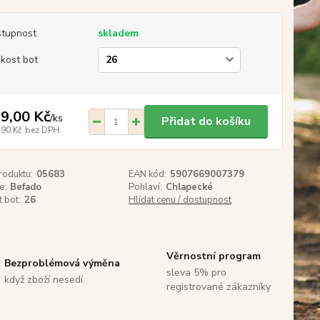
tupnost
skladem
ikost bot
9,00 Kč
/
ks
Přidat do košíku
,90 Kč
bez DPH
roduktu:
05683
EAN kód:
5907669007379
e:
Befado
Pohlaví:
Chlapecké
t bot:
26
Hlídat cenu / dostupnost
Věrnostní program
Bezproblémová výměna
sleva 5% pro
když zboží nesedí
registrované zákazníky