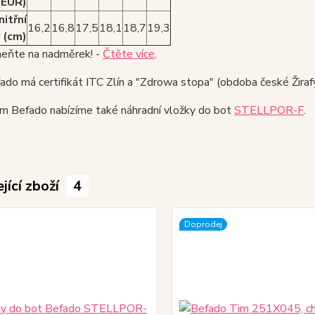
(EUR)
nitřní
16,2
16,8
17,5
18,1
18,7
19,3
 (cm)
ňte na nadměrek! -
Čtěte více
.
do má certifikát ITC Zlín a "Zdrowa stopa" (obdoba české Žirafy
ám Befado nabízíme také náhradní vložky do bot
STELLPOR-F
.
jící zboží
4
Doprodej