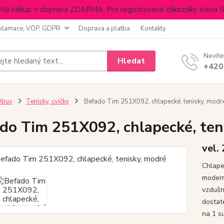
tší nákup = doprava ZDARMA. Pro registrované zákazníky sleva 
klamace, VOP, GDPR
Doprava a platba
Kontakty
Nevíte
Hledat
+420
Obuv
Tenisky, cvičky
Befado Tim 251X092, chlapecké, tenisky, modr
do Tim 251X092, chlapecké, ten
vel.
Chlape
modern
vzdušn
dostat
na 1 s