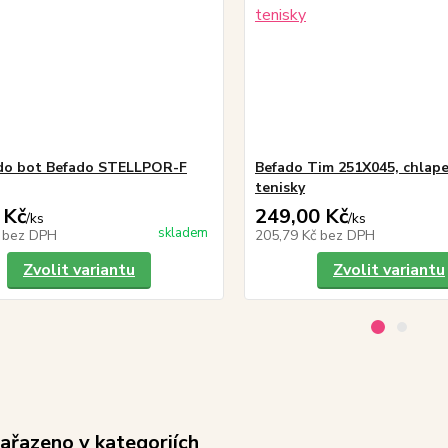
do bot Befado STELLPOR-F
Befado Tim 251X045, chlape
tenisky
 Kč
249,00 Kč
/
ks
/
ks
skladem
č
bez DPH
205,79 Kč
bez DPH
Zvolit variantu
Zvolit variantu
zařazeno v kategoriích