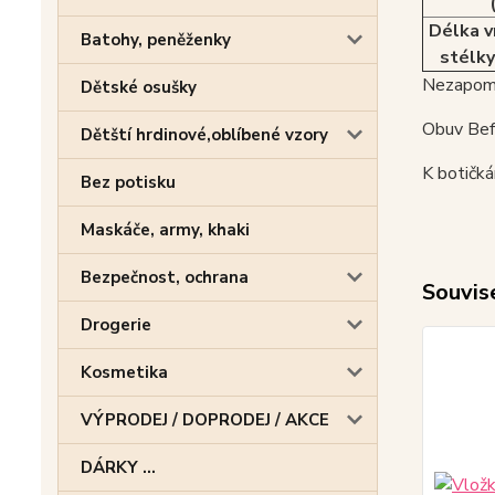
Délka v
Batohy, peněženky
stélky
Nezapome
Dětské osušky
Obuv Befa
Dětští hrdinové,oblíbené vzory
K botičk
Bez potisku
Maskáče, army, khaki
Bezpečnost, ochrana
Souvise
Drogerie
Kosmetika
VÝPRODEJ / DOPRODEJ / AKCE
DÁRKY ...