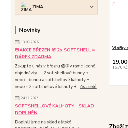
ZIMA
Novinky
13.03.2026
Vložky 
🌸AKCE BŘEZEN 🌸 2x SOFTSHELL =
DÁREK ZDARMA
19,00
Zakupte u nás v březnu 🪺🌸v rámci jedné
15,70 K
objednávky - 2 softshellové bundy +
nebo - bundu a softshellové kalhoty +
nebo - 2 softshellové kalhoty +...
číst celé
24.11.2025
SOFTSHELLOVÉ KALHOTY - SKLAD
DOPLNĚN
Doplnili jsme na sklad dětské
Zboží 