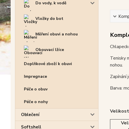
Do vody, k vodě
Kompl
Vložky do bot
Komple
Měření obuvi a nohou
Chlapeck
Obouvací lžíce
Tenisky m
Doplňkové zboží k obuvi
nohou.
Zapínání 
Impregnace
Barva: m
Péče o obuv
Péče o nohy
Velikost
Oblečení
Vel
Softshell