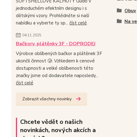
SOFTSHELLOVÉ KALHOTY Gudo v
jednoduchém efektním designu i s
Obuv
dětskými vzory. Prohlédněte si naší
Na v
nabídku a vyberte ty sp...
číst celé
04.11.2025
Bačkory, plátěnky 3F - DOPRODEJ
Výrobce oblíbených bačkor a plátěnek 3F
ukončil činnost 🥲. Vzhledem k cenové
dostupnosti a velké oblíbenosti této
značky jsme od dodavatele naposledy...
číst celé
Zobrazit všechny novinky
Chcete vědět o našich
novinkách, nových akcích a