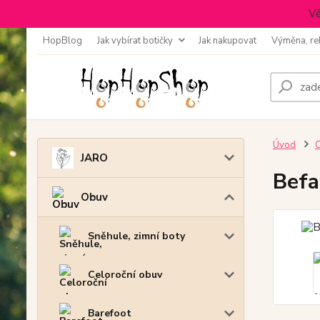
Vě
HopBlog
Jak vybírat botičky
Jak nakupovat
Výměna, re
Úvod
JARO
Befa
Obuv
Sněhule, zimní boty
Celoroční obuv
Barefoot