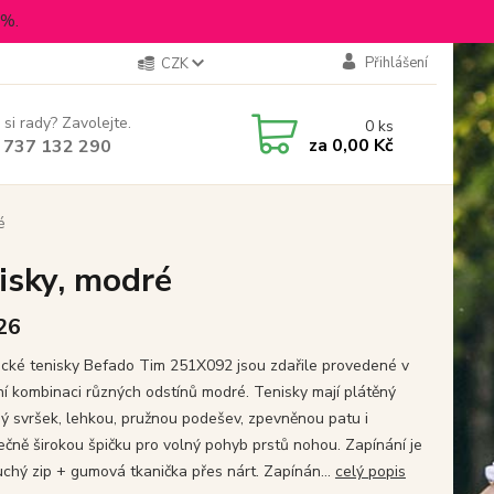
5%.
Přihlášení
CZK
 si rady? Zavolejte.
0
ks
za
0,00 Kč
 737 132 290
é
isky, modré
 26
cké tenisky Befado Tim 251X092 jsou zdařile provedené v
í kombinaci různých odstínů modré. Tenisky mají plátěný
ý svršek, lehkou, pružnou podešev, zpevněnou patu i
ečně širokou špičku pro volný pohyb prstů nohou. Zapínání je
uchý zip + gumová tkanička přes nárt. Zapínán...
celý popis