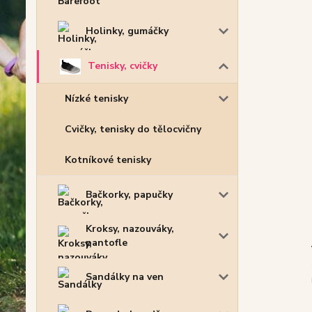
Holinky, gumáčky
Tenisky, cvičky
Nízké tenisky
Cvičky, tenisky do tělocvičny
Kotníkové tenisky
Bačkorky, papučky
Kroksy, nazouváky,
pantofle
Sandálky na ven