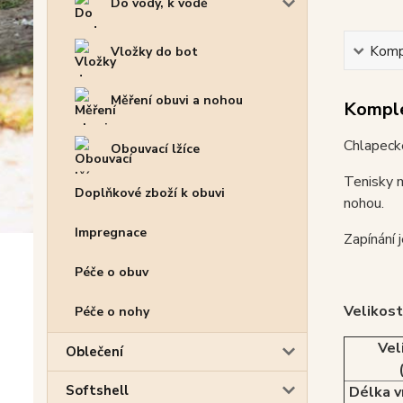
Do vody, k vodě
Kompl
Vložky do bot
Měření obuvi a nohou
Komple
Chlapeck
Obouvací lžíce
Tenisky m
Doplňkové zboží k obuvi
nohou.
Impregnace
Zapínání 
Péče o obuv
Velikost
Péče o nohy
Vel
Oblečení
Softshell
Délka v