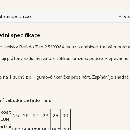
etní specifikace
Sou
tní specifikace
é tenisky Befado Tim 251X064 jsou v kombinaci tmavě modré a
ají plátěný vzdušný svršek, lehkou, pružnou podešev, zpevněnou
je na 1 suchý zip + gumová tkanička přes nárt. Zapínání je snadné 
ní tabulka
Befado Tim
:
ikost
25
26
27
28
29
30
(EUR)
nitřní