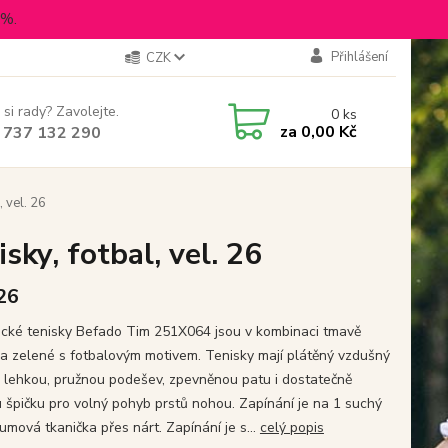
5%.
Přihlášení
CZK
 si rady? Zavolejte.
0
ks
za
0,00 Kč
 737 132 290
 vel. 26
ky, fotbal, vel. 26
 26
cké tenisky Befado Tim 251X064 jsou v kombinaci tmavě
a zelené s fotbalovým motivem. Tenisky mají plátěný vzdušný
, lehkou, pružnou podešev, zpevněnou patu i dostatečně
u špičku pro volný pohyb prstů nohou. Zapínání je na 1 suchý
umová tkanička přes nárt. Zapínání je s...
celý popis