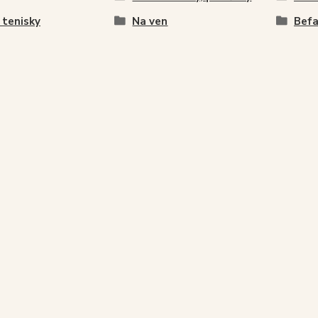
 tenisky
Na ven
Befa