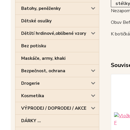
stélky
Batohy, peněženky
Nezapome
Dětské osušky
Obuv Befa
Dětští hrdinové,oblíbené vzory
K botičk
Bez potisku
Maskáče, army, khaki
Souvise
Bezpečnost, ochrana
Drogerie
Kosmetika
VÝPRODEJ / DOPRODEJ / AKCE
DÁRKY ...