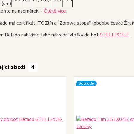
16,2
16,8
17,5
18,1
18,7
19,3
 (cm)
ňte na nadměrek! -
Čtětě více
.
do má certifikát ITC Zlín a "Zdrowa stopa" (obdoba české Žirafy
ám Befado nabízíme také náhradní vložky do bot
STELLPOR-F
.
jící zboží
4
Doprodej