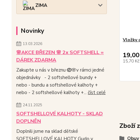
ZIMA
Novinky
Vložky 
13.03.2026
🌸AKCE BŘEZEN 🌸 2x SOFTSHELL =
19,00
DÁREK ZDARMA
15,70 K
Zakupte u nás v březnu 🪺🌸v rámci jedné
objednávky - 2 softshellové bundy +
nebo - bundu a softshellové kalhoty +
nebo - 2 softshellové kalhoty +...
číst celé
24.11.2025
SOFTSHELLOVÉ KALHOTY - SKLAD
DOPLNĚN
Zboží 
Doplnili jsme na sklad dětské
Obuv
SOFTSHELLOVÉ KALHOTY Gudo v