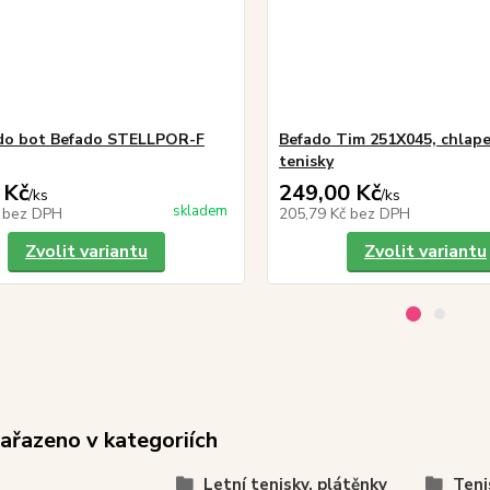
do bot Befado STELLPOR-F
Befado Tim 251X045, chlape
tenisky
 Kč
249,00 Kč
/
ks
/
ks
skladem
č
bez DPH
205,79 Kč
bez DPH
Zvolit variantu
Zvolit variantu
zařazeno v kategoriích
Letní tenisky, plátěnky
Teni