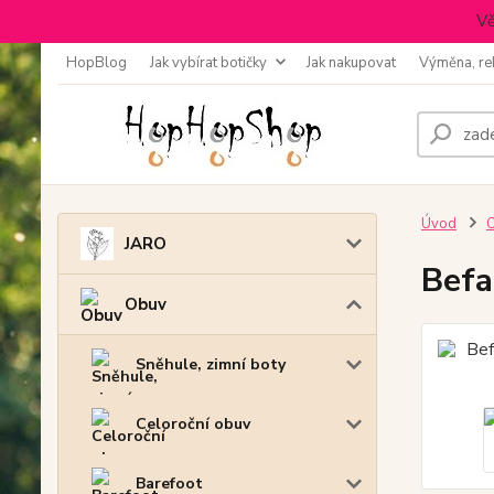
Vě
HopBlog
Jak vybírat botičky
Jak nakupovat
Výměna, re
Úvod
JARO
Befa
Obuv
Sněhule, zimní boty
Celoroční obuv
Barefoot