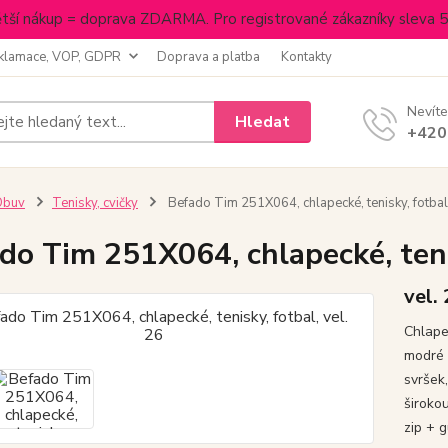
tší nákup = doprava ZDARMA. Pro registrované zákazníky sleva 
klamace, VOP, GDPR
Doprava a platba
Kontakty
Nevíte
Hledat
+420
Obuv
Tenisky, cvičky
Befado Tim 251X064, chlapecké, tenisky, fotbal,
do Tim 251X064, chlapecké, tenis
vel.
Chlape
modré 
svršek
široko
zip + g