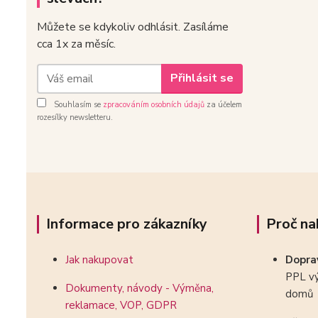
Můžete se kdykoliv odhlásit. Zasíláme
cca 1x za měsíc.
Přihlásit se
Souhlasím se
zpracováním osobních údajů
za účelem
rozesílky newsletteru.
Informace pro zákazníky
Proč na
Jak nakupovat
Dopr
PPL vý
Dokumenty, návody - Výměna,
domů
reklamace, VOP, GDPR