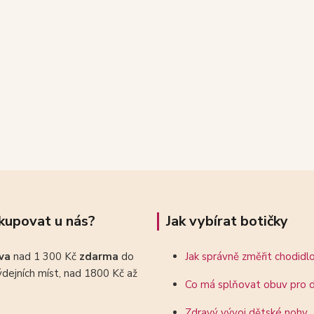
kupovat u nás?
Jak vybírat botičky
ava
nad 1 300 Kč
zdarma
do
Jak správně změřit chodidl
dejních míst, nad 1800 Kč až
Co má splňovat obuv pro d
Zdravý vývoj dětské nohy