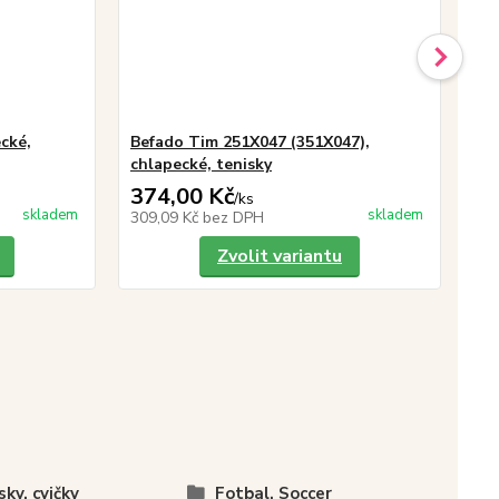
cké,
Befado Tim 251X047 (351X047),
Be
chlapecké, tenisky
te
374,00 Kč
32
/
ks
skladem
skladem
309,09 Kč
bez DPH
27
Zvolit variantu
sky, cvičky
Fotbal, Soccer