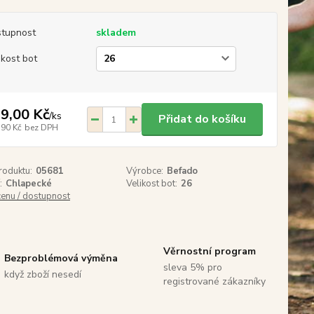
tupnost
skladem
ikost bot
9,00 Kč
/
ks
Přidat do košíku
,90 Kč
bez DPH
roduktu:
05681
Výrobce:
Befado
:
Chlapecké
Velikost bot:
26
cenu / dostupnost
Věrnostní program
Bezproblémová výměna
sleva 5% pro
když zboží nesedí
registrované zákazníky