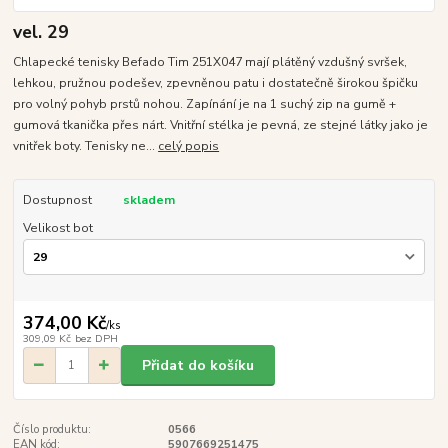
vel. 29
Chlapecké tenisky Befado Tim 251X047 mají plátěný vzdušný svršek,
lehkou, pružnou podešev, zpevněnou patu i dostatečně širokou špičku
pro volný pohyb prstů nohou. Zapínání je na 1 suchý zip na gumě +
gumová tkanička přes nárt. Vnitřní stélka je pevná, ze stejné látky jako je
vnitřek boty. Tenisky ne...
celý popis
Dostupnost
skladem
Velikost bot
374,00 Kč
/
ks
309,09 Kč
bez DPH
Přidat do košíku
Číslo produktu:
0566
EAN kód:
5907669251475