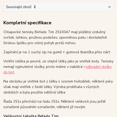
Související zboží
2
Kompletní specifikace
Chlapecké tenisky Befado Tim 251X047 mají plátěný vzdušný
svršek, lehkou, pružnou podešev, zpevněnou patu i dostatečně
širokou špičku pro volný pohyb prstů nohou.
Zapínání je na 1 suchý zip na gumě + gumová tkanička přes nárt.
Vnitřní stélka je pevná, ze stejné látky jako je vnitřek boty. Tenisky
nemají vyjmutelné vložky, proto máme v nabídce i
náhradní vložky
do bot
.
Na obrázku je vnitřek bot z látky s vzorem hvězdiček, některé páry
však mají vnitřek z šedé látky. Výroba probíhala v různých
obdobích a byla použita odlišná látka.
Řada 251x přechází na řadu 351x. Některé velikosti jsou ještě
označené původním označením, některé již novým.
Velikostní tabulka
Befado Tim
: