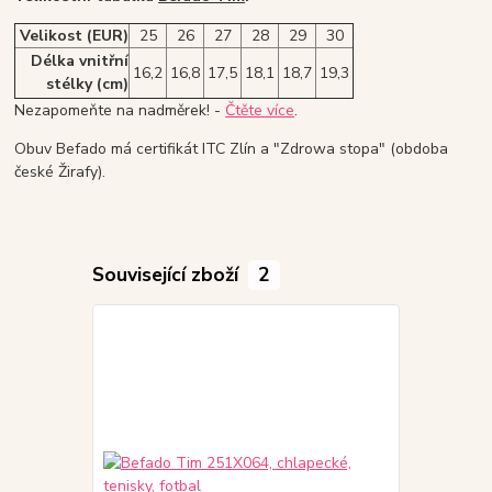
Velikost (EUR)
25
26
27
28
29
30
Délka vnitřní
16,2
16,8
17,5
18,1
18,7
19,3
stélky (cm)
Nezapomeňte na nadměrek! -
Čtěte více
.
Obuv Befado má certifikát ITC Zlín a "Zdrowa stopa" (obdoba
české Žirafy).
Související zboží
2