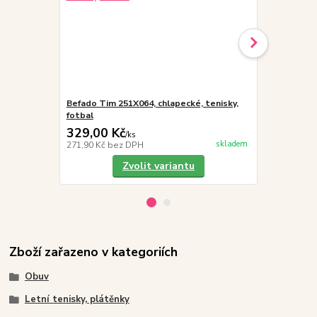
Befado Tim 251X064, chlapecké, tenisky,
Vložky do 
fotbal
329,00 Kč
19,00 Kč
/
ks
skladem
271,90 Kč
bez DPH
15,70 Kč
bez
Zvolit variantu
Zboží zařazeno v kategoriích
Obuv
Letní tenisky, plátěnky