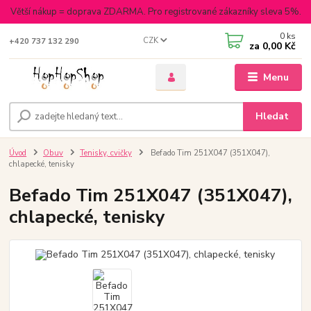
Větší nákup = doprava ZDARMA. Pro registrované zákazníky sleva 5%.
0
ks
CZK
+420 737 132 290
za
0,00 Kč
Menu
Hledat
Úvod
Obuv
Tenisky, cvičky
Befado Tim 251X047 (351X047),
chlapecké, tenisky
Befado Tim 251X047 (351X047),
chlapecké, tenisky