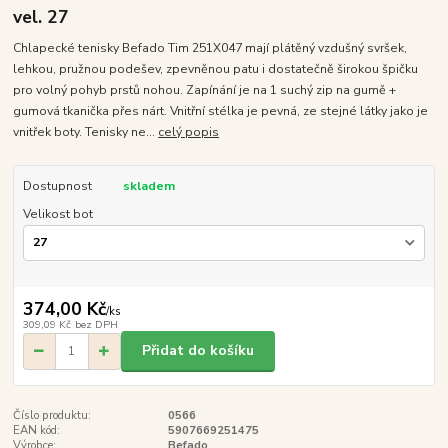
vel. 27
Chlapecké tenisky Befado Tim 251X047 mají plátěný vzdušný svršek,
lehkou, pružnou podešev, zpevněnou patu i dostatečně širokou špičku
pro volný pohyb prstů nohou. Zapínání je na 1 suchý zip na gumě +
gumová tkanička přes nárt. Vnitřní stélka je pevná, ze stejné látky jako je
vnitřek boty. Tenisky ne...
celý popis
Dostupnost
skladem
Velikost bot
374,00 Kč
/
ks
309,09 Kč
bez DPH
Přidat do košíku
Číslo produktu:
0566
EAN kód:
5907669251475
Výrobce:
Befado