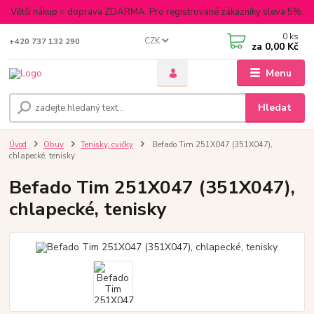
Větší nákup = doprava ZDARMA. Pro registrované zákazníky sleva 5%.
0
ks
CZK
+420 737 132 290
za
0,00 Kč
Menu
Hledat
Úvod
Obuv
Tenisky, cvičky
Befado Tim 251X047 (351X047),
chlapecké, tenisky
Befado Tim 251X047 (351X047),
chlapecké, tenisky