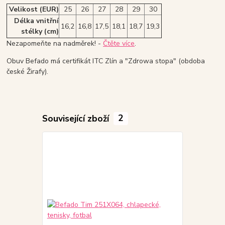
Velikost (EUR)
25
26
27
28
29
30
Délka vnitřní
16,2
16,8
17,5
18,1
18,7
19,3
stélky (cm)
Nezapomeňte na nadměrek! -
Čtěte více
.
Obuv Befado má certifikát ITC Zlín a "Zdrowa stopa" (obdoba
české Žirafy).
Související zboží
2