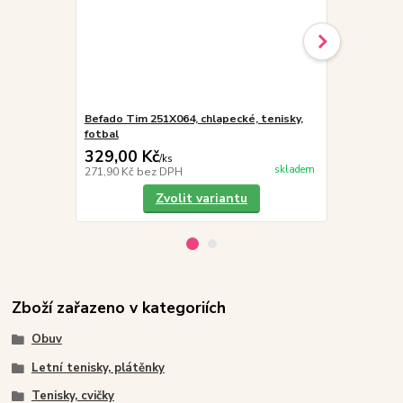
Befado Tim 251X064, chlapecké, tenisky,
Vložky do 
fotbal
329,00 Kč
19,00 Kč
/
ks
skladem
271,90 Kč
bez DPH
15,70 Kč
bez
Zvolit variantu
Zboží zařazeno v kategoriích
Obuv
Letní tenisky, plátěnky
Tenisky, cvičky