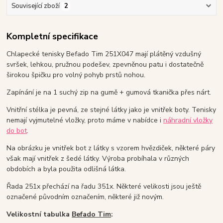
Související zboží
2
Kompletní specifikace
Chlapecké tenisky Befado Tim 251X047 mají plátěný vzdušný
svršek, lehkou, pružnou podešev, zpevněnou patu i dostatečně
širokou špičku pro volný pohyb prstů nohou.
Zapínání je na 1 suchý zip na gumě + gumová tkanička přes nárt.
Vnitřní stélka je pevná, ze stejné látky jako je vnitřek boty. Tenisky
nemají vyjmutelné vložky, proto máme v nabídce i
náhradní vložky
do bot
.
Na obrázku je vnitřek bot z látky s vzorem hvězdiček, některé páry
však mají vnitřek z šedé látky. Výroba probíhala v různých
obdobích a byla použita odlišná látka.
Řada 251x přechází na řadu 351x. Některé velikosti jsou ještě
označené původním označením, některé již novým.
Velikostní tabulka
Befado Tim
: