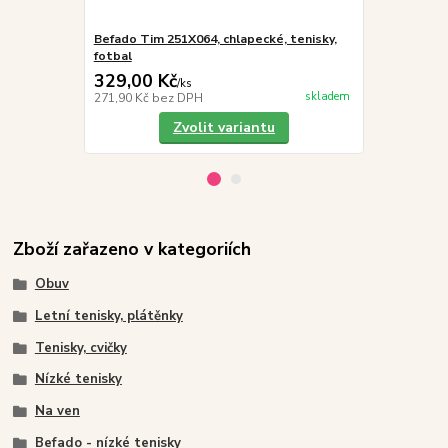
Befado Tim 251X064, chlapecké, tenisky,
Vložky do 
fotbal
329,00 Kč
19,00 Kč
/
ks
skladem
271,90 Kč
bez DPH
15,70 Kč
bez
Zvolit variantu
Zboží zařazeno v kategoriích
Obuv
Letní tenisky, plátěnky
Tenisky, cvičky
Nízké tenisky
Na ven
Befado - nízké tenisky