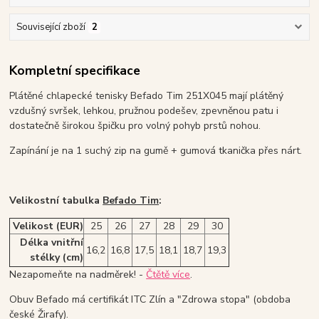
Související zboží
2
Kompletní specifikace
Plátěné chlapecké tenisky Befado Tim 251X045 mají plátěný
vzdušný svršek, lehkou, pružnou podešev, zpevněnou patu i
dostatečně širokou špičku pro volný pohyb prstů nohou.
Zapínání je na 1 suchý zip na gumě + gumová tkanička přes nárt.
Velikostní tabulka
Befado Tim
:
Velikost (EUR)
25
26
27
28
29
30
Délka vnitřní
16,2
16,8
17,5
18,1
18,7
19,3
stélky (cm)
Nezapomeňte na nadměrek! -
Čtětě více
.
Obuv Befado má certifikát ITC Zlín a "Zdrowa stopa" (obdoba
české Žirafy).