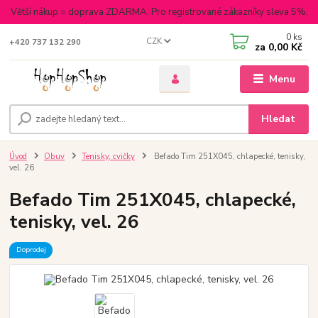
Větší nákup = doprava ZDARMA. Pro registrované zákazníky sleva 5%.
0
ks
CZK
+420 737 132 290
za
0,00 Kč
Menu
Hledat
Úvod
Obuv
Tenisky, cvičky
Befado Tim 251X045, chlapecké, tenisky,
vel. 26
Befado Tim 251X045, chlapecké,
tenisky, vel. 26
Doprodej