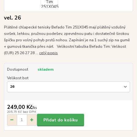
vel. 26
Plátěné chlapecké tenisky Befado Tim 251X045 mají plátěný vzdušný
svršek, lehkou, pružnou podešev, zpevněnou patu i dostatečně širokou
špičku pro volný pohyb prstů nohou. Zapínání je na 1 suchý zip na gumě
+ gumová tkanička přes nárt. Velikostní tabulka Befado Tim: Velikost
(EUR) 25 26 27 28 ...
celý popis
Dostupnost
skladem
Velikost bot
249,00 Kč
/
ks
205,79 Kč
bez DPH
Přidat do košíku