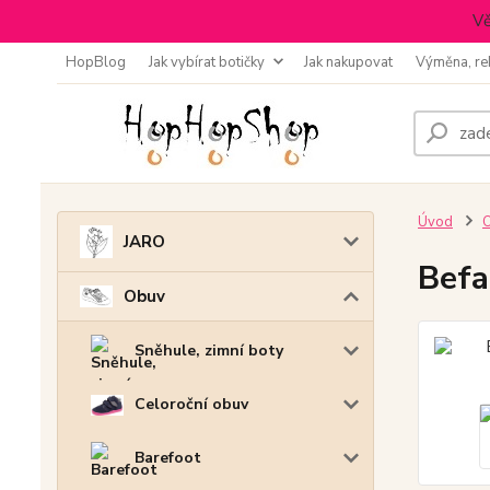
Vě
HopBlog
Jak vybírat botičky
Jak nakupovat
Výměna, re
Úvod
JARO
Befa
Obuv
Sněhule, zimní boty
Celoroční obuv
Barefoot