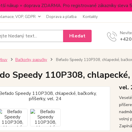
tší nákup = doprava ZDARMA. Pro registrované zákazníky sleva 
klamace, VOP, GDPR
Doprava a platba
Kontakty
Nevíte
Hledat
+420
Obuv
Bačkorky, papučky
Befado Speedy 110P308, chlapecké, bačkorky
do Speedy 110P308, chlapecké, b
vel.
Veselé
příšer
nadměr
volný 
Zapíná