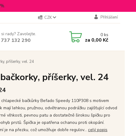
5%.
Přihlášení
CZK
 si rady? Zavolejte.
0
ks
za
0,00 Kč
 737 132 290
, příšerky, vel. 24
ačkorky, příšerky, vel. 24
 24
 chlapecké bačkůrky Befado Speedy 110P308 s motivem
ek mají lehkou, pružnou, odvětranou podrážku zajišťující odvod
né vlhkosti, pevnou patu a dostatečně širokou špičku pro
pohyb prstů. Špička je opatřena ochanou proti okopání.
ní je na přezku, což umožňuje dobře regulov...
celý popis