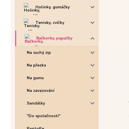
Holinky, gumáčky
Tenisky, cvičky
Bačkorky, papučky
Na suchý zip
Na přezku
Na gumu
Na zavazování
Sandálky
"Do společnosti"
Pantofle