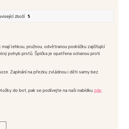
visející zboží
5
í lehkou, pružnou, odvětranou podrážku zajišťující
lný pohyb prstů. Špička je opatřena ochanou proti
noze. Zapínání na přezku zvládnou i děti samy bez
 vložky do bot, pak se podívejte na naši nabídku
zde
.