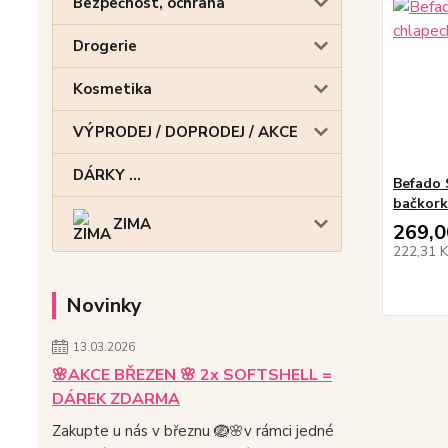
Bezpečnost, ochrana
Drogerie
Kosmetika
VÝPRODEJ / DOPRODEJ / AKCE
DÁRKY ...
Befado 
bačkork
ZIMA
269,0
222,31 
Novinky
13.03.2026
🌸AKCE BŘEZEN 🌸 2x SOFTSHELL =
DÁREK ZDARMA
Zakupte u nás v březnu 🪺🌸v rámci jedné