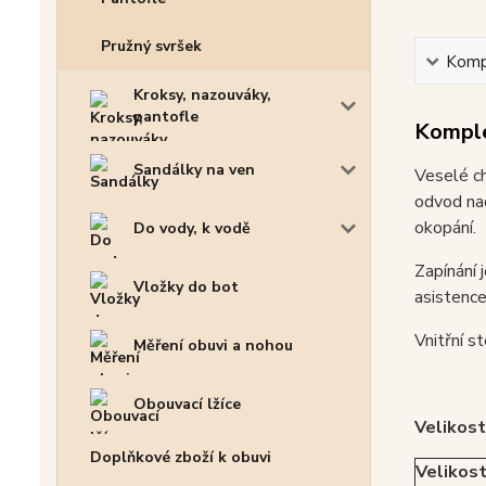
Pružný svršek
Kompl
Kroksy, nazouváky,
pantofle
Komple
Sandálky na ven
Veselé ch
odvod nad
okopání.
Do vody, k vodě
Zapínání 
Vložky do bot
asistenc
Vnitřní s
Měření obuvi a nohou
Obouvací lžíce
Velikost
Doplňkové zboží k obuvi
Velikos