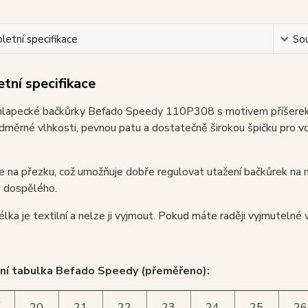
etní specifikace
Sou
tní specifikace
lapecké bačkůrky Befado Speedy 110P308 s motivem příšerek maj
měrné vlhkosti, pevnou patu a dostatečně širokou špičku pro vo
je na přezku, což umožňuje dobře regulovat utažení bačkůrek na 
e dospělého.
télka je textilní a nelze ji vyjmout. Pokud máte raději vyjmutelné
ní tabulka Befado Speedy (přeměřeno):
t
20
21
22
23
24
25
26