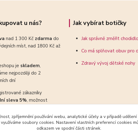
kupovat u nás?
Jak vybírat botičky
ava
nad 1 300 Kč
zdarma
do
Jak správně změřit chodidl
dejních míst, nad 1800 Kč až
Co má splňovat obuv pro d
Zdravý vývoj dětské nohy
eshopu je
skladem
,
áme nejpozději do 2
ních dní
gistrované zákazníky
dní sleva 5%
, možnost
ovat se slevovými kupony
čnost, zpříjemnění používání webu, analytické účely a v případě udělení
y využíváme soubory cookies. Nastavení vlastních preferencí cookies mů
odkazem ve spodní části stránek.