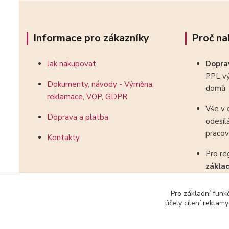
Informace pro zákazníky
Proč na
Jak nakupovat
Dopr
PPL vý
Dokumenty, návody - Výměna,
domů
reklamace, VOP, GDPR
Vše v 
Doprava a platba
odesíl
pracov
Kontakty
Pro re
zákla
kombin
Pro základní funk
účely cílení reklam