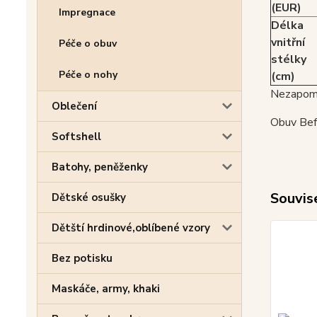
(EUR)
Impregnace
Délka
vnitřní
Péče o obuv
stélky
Péče o nohy
(cm)
Nezapome
Oblečení
Obuv Befa
Softshell
Batohy, peněženky
Souvise
Dětské osušky
Dětští hrdinové,oblíbené vzory
Bez potisku
Maskáče, army, khaki