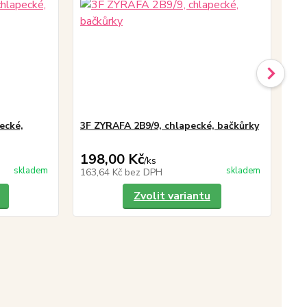
ecké,
3F ZYRAFA 2B9/9, chlapecké, bačkůrky
3F
ba
198,00 Kč
19
/
ks
skladem
skladem
163,64 Kč
bez DPH
16
Zvolit variantu