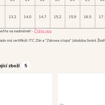
13,2
14,0
14,7
15,2
15,9
16,5
17,
ňte na nadměrek! -
Čtěte více
.
do má certifikát ITC Zlín a "Zdrowa stopa" (obdoba české Žirafy
jící zboží
5