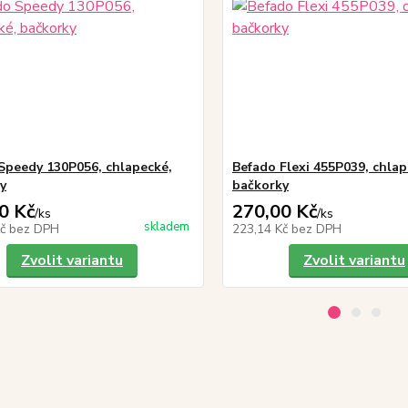
Speedy 130P056, chlapecké,
Befado Flexi 455P039, chlap
y
bačkorky
0 Kč
270,00 Kč
/
ks
/
ks
skladem
Kč
bez DPH
223,14 Kč
bez DPH
Zvolit variantu
Zvolit variantu