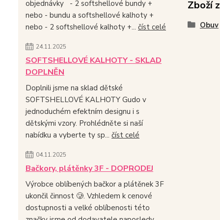
Zboží 
objednávky - 2 softshellové bundy +
nebo - bundu a softshellové kalhoty +
Obuv
nebo - 2 softshellové kalhoty +...
číst celé
24.11.2025
SOFTSHELLOVÉ KALHOTY - SKLAD
DOPLNĚN
Doplnili jsme na sklad dětské
SOFTSHELLOVÉ KALHOTY Gudo v
jednoduchém efektním designu i s
dětskými vzory. Prohlédněte si naší
nabídku a vyberte ty sp...
číst celé
04.11.2025
Bačkory, plátěnky 3F - DOPRODEJ
Výrobce oblíbených bačkor a plátěnek 3F
ukončil činnost 🥲. Vzhledem k cenové
dostupnosti a velké oblíbenosti této
značky jsme od dodavatele naposledy...