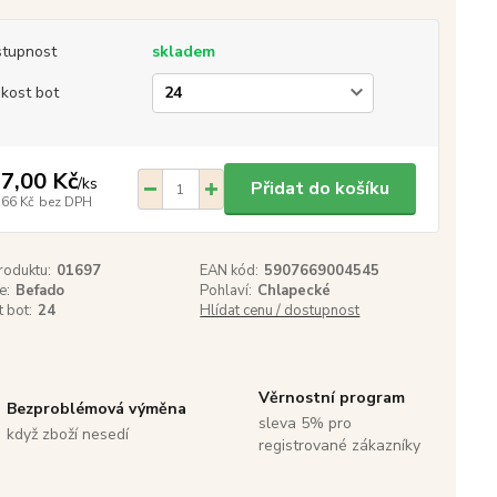
tupnost
skladem
ikost bot
7,00 Kč
/
ks
Přidat do košíku
,66 Kč
bez DPH
roduktu:
01697
EAN kód:
5907669004545
e:
Befado
Pohlaví:
Chlapecké
t bot:
24
Hlídat cenu / dostupnost
Věrnostní program
Bezproblémová výměna
sleva 5% pro
když zboží nesedí
registrované zákazníky