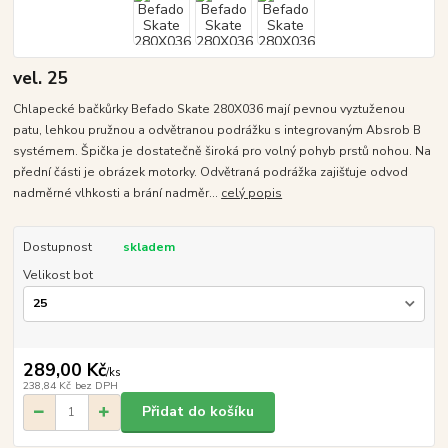
vel. 25
Chlapecké bačkůrky Befado Skate 280X036 mají pevnou vyztuženou
patu, lehkou pružnou a odvětranou podrážku s integrovaným Absrob B
systémem. Špička je dostatečně široká pro volný pohyb prstů nohou. Na
přední části je obrázek motorky. Odvětraná podrážka zajišťuje odvod
nadměrné vlhkosti a brání nadměr...
celý popis
Dostupnost
skladem
Velikost bot
289,00 Kč
/
ks
238,84 Kč
bez DPH
Přidat do košíku