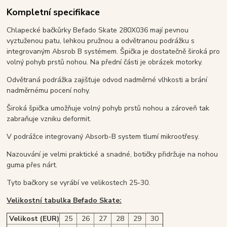
Kompletní specifikace
Chlapecké bačkůrky Befado Skate 280X036 mají pevnou
vyztuženou patu, lehkou pružnou a odvětranou podrážku s
integrovaným Absrob B systémem. Špička je dostatečně široká pro
volný pohyb prstů nohou. Na přední části je obrázek motorky.
Odvětraná podrážka zajišťuje odvod nadměrné vlhkosti a brání
nadměrnému pocení nohy.
Široká špička umožňuje volný pohyb prstů nohou a zároveň tak
zabraňuje vzniku deformit.
V podrážce integrovaný Absorb-B system tlumí mikrootřesy.
Nazouvání je velmi praktické a snadné, botičky přidržuje na nohou
guma přes nárt.
Tyto bačkory se vyrábí ve velikostech 25-30.
Velikostní tabulka Befado Skate:
Velikost (EUR)
25
26
27
28
29
30