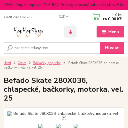
Větší nákup = doprava ZDARMA. Pro registrované zákazníky sleva 5%.
0
ks
CZK
+420 737 132 290
za
0,00 Kč
Menu
Hledat
Úvod
Obuv
Bačkorky, papučky
Befado Skate 280X036, chlapecké,
bačkorky, motorka, vel. 25
Befado Skate 280X036,
chlapecké, bačkorky, motorka, vel.
25