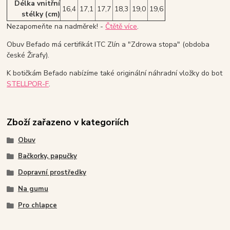
Délka vnitřní
16,4
17,1
17,7
18,3
19,0
19,6
stélky (cm)
Nezapomeňte na nadměrek! -
Čtětě více
.
Obuv Befado má certifikát ITC Zlín a "Zdrowa stopa" (obdoba
české Žirafy).
K botičkám Befado nabízíme také originální náhradní vložky do bot
STELLPOR-F
.
Zboží zařazeno v kategoriích
Obuv
Bačkorky, papučky
Dopravní prostředky
Na gumu
Pro chlapce