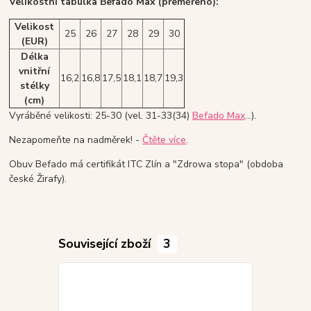
Velikostní tabulka Befado Max (přeměřeno):
Velikost
25
26
27
28
29
30
(EUR)
Délka
vnitřní
16,2
16,8
17,5
18,1
18,7
19,3
stélky
(cm)
Vyráběné velikosti: 25-30 (vel. 31-33(34)
Befado Max
...).
Nezapomeňte na nadměrek! -
Čtěte více
.
Obuv Befado má certifikát ITC Zlín a "Zdrowa stopa" (obdoba
české Žirafy).
Související zboží
3
Doprava ZD