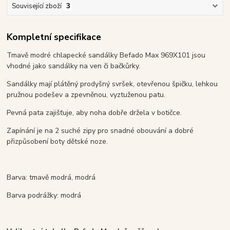
Související zboží
3
Kompletní specifikace
Tmavě modré chlapecké sandálky Befado Max 969X101 jsou
vhodné jako sandálky na ven či bačkůrky.
Sandálky mají
plátěný prodyšný svršek, otevřenou špičku, lehkou
pružnou podešev a zpevněnou, vyztuženou patu.
Pevná pata zajišťuje, aby noha dobře držela v botičce.
Zapínání je na 2 suché zipy pro snadné obouvání a dobré
přizpůsobení boty dětské noze.
Barva: tmavě modrá, modrá
Barva podrážky: modrá