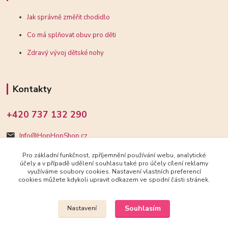
Jak správně změřit chodidlo
Co má splňovat obuv pro děti
Zdravý vývoj dětské nohy
Kontakty
+420 737 132 290
Info@HopHopShop.cz
Pro základní funkčnost, zpříjemnění používání webu, analytické
účely a v případě udělení souhlasu také pro účely cílení reklamy
využíváme soubory cookies. Nastavení vlastních preferencí
cookies můžete kdykoli upravit odkazem ve spodní části stránek.
Upravit sběr cookies.
Souhlasím
Nastavení