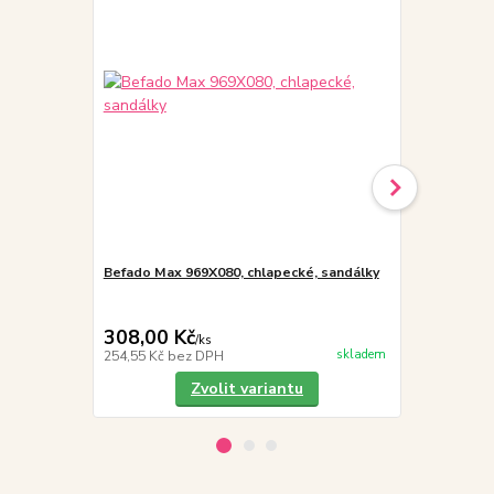
Befado Max 969X080, chlapecké, sandálky
Loap DOPEY 
plná špička
308,00 Kč
645,00 K
/
ks
skladem
254,55 Kč
bez DPH
533,06 Kč
be
Zvolit variantu