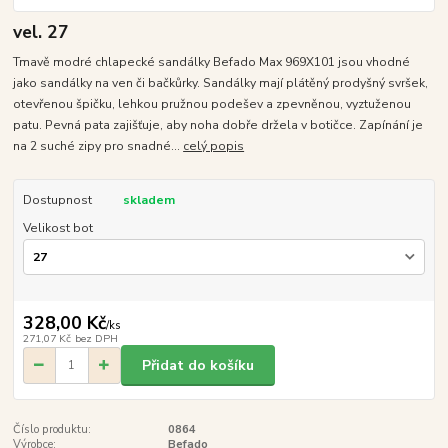
vel. 27
Tmavě modré chlapecké sandálky Befado Max 969X101 jsou vhodné
jako sandálky na ven či bačkůrky. Sandálky mají plátěný prodyšný svršek,
otevřenou špičku, lehkou pružnou podešev a zpevněnou, vyztuženou
patu. Pevná pata zajišťuje, aby noha dobře držela v botičce. Zapínání je
na 2 suché zipy pro snadné...
celý popis
Dostupnost
skladem
Velikost bot
328,00 Kč
/
ks
271,07 Kč
bez DPH
Přidat do košíku
Číslo produktu:
0864
Výrobce:
Befado