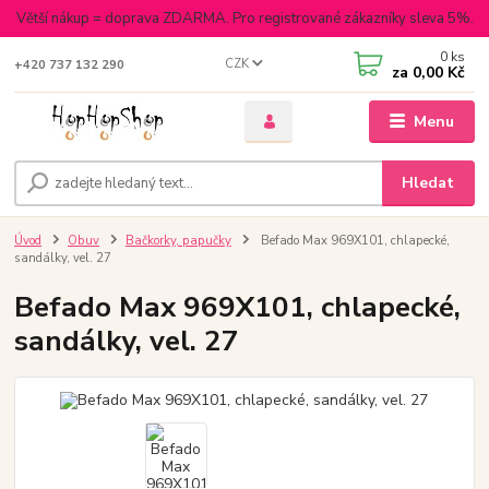
Větší nákup = doprava ZDARMA. Pro registrované zákazníky sleva 5%.
0
ks
CZK
+420 737 132 290
za
0,00 Kč
Menu
Hledat
Úvod
Obuv
Bačkorky, papučky
Befado Max 969X101, chlapecké,
sandálky, vel. 27
Befado Max 969X101, chlapecké,
sandálky, vel. 27