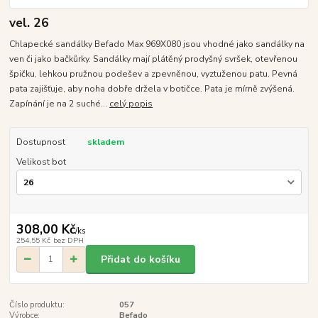
vel. 26
Chlapecké sandálky Befado Max 969X080 jsou vhodné jako sandálky na
ven či jako bačkůrky. Sandálky mají plátěný prodyšný svršek, otevřenou
špičku, lehkou pružnou podešev a zpevněnou, vyztuženou patu. Pevná
pata zajišťuje, aby noha dobře držela v botičce. Pata je mírně zvýšená.
Zapínání je na 2 suché...
celý popis
Dostupnost
skladem
Velikost bot
308,00 Kč
/
ks
254,55 Kč
bez DPH
Přidat do košíku
Číslo produktu:
057
Výrobce:
Befado