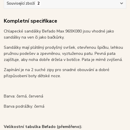
Související zboží
2
Kompletní specifikace
Chlapecké sandálky Befado Max 969X080 jsou vhodné jako
sandálky na ven či jako bačkůrky.
Sandálky mají
plátěný prodyšný svršek, otevřenou špičku, lehkou
pružnou podešev a zpevněnou, vyztuženou patu. Pevná pata
zajišťuje, aby noha dobře držela v botičce. Pata je mírně zvýšená.
Zapínání je na 2 suché zipy pro snadné obouvání a dobré
přizpůsobení boty dětské noze.
Barva: černá, červená
Barva podrážky: černá
Velikostní tabulka Befado (přeměřeno):