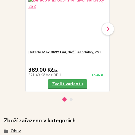
Befado Max 869Y144, dívčí, sandálky, 2SZ
Eurona 6074
Ochranný re
modrý 1,3 x 
389,00 Kč
199,00 K
/
ks
skladem
321,49 Kč
bez DPH
164,46 Kč
be
Zvolit variantu
Zboží zařazeno v kategoriích
Obuv