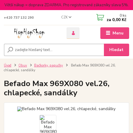
Větší nákup = doprava ZDARMA. Pro registrované zákazníky sleva 5%.
0
ks
CZK
+420 737 132 290
za
0,00 Kč
Menu
Hledat
Úvod
Obuv
Bačkorky, papučky
Befado Max 969X080 vel.26,
chlapecké, sandálky
Befado Max 969X080 vel.26,
chlapecké, sandálky