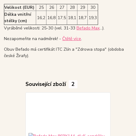
Velikost (EUR)
25
26
27
28
29
30
Délka vnitřní
16,2
16,8
17,5
18,1
18,7
19,3
stélky (cm)
Vyráběné velikosti: 25-30 (vel. 31-33
Befado Max
...).
Nezapomeňte na nadměrek! -
Čtětě více
.
Obuv Befado má certifikát ITC Zlín a "Zdrowa stopa" (obdoba
české Žirafy).
Související zboží
2